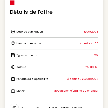
Détails de l'offre
Date de publication
18/05/2026
Icon Date de publication
Lieu de la mission
Naveil - 41100
Icon Lieu de la mission
Type de contrat
CDI
Icon Type de contrat
Salaire
25-30 K€
Icon Salaire
Période de disponibilité
À partir du 27/08/2026
Icon Période de disponibilité
Métier
Mécanicien d'engins de chantier
Icon Métier