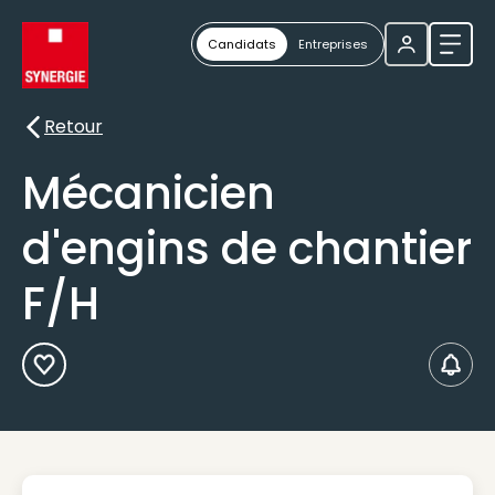
Candidats
Entreprises
Ouvri
Retour
Retour
Mécanicien
d'engins de chantier
F/H
Ajouter aux Favoris
Créer