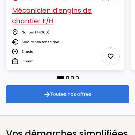
Mécanicien d'engins de
chantier F/H
Nantes
(44000)
Lieu
Salaire non renseigné
Salaire
3 mois
Durée
Ajouter au
Interim
Type
Toutes nos offres
Toutes nos offres
Vos démarches simplifiées