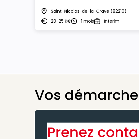
Saint-Nicolas-de-la-Grave
(82210)
Lieu
20-25 K€
1 mois
Interim
Salaire
Durée
Type
Vos démarches
Prenez conta