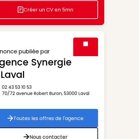
Créer un CV en 5mn
Icon decorative
nonce publiée par
gence Synergie
Visuel générique des agen
 Laval
02 43 53 10 53
ône téléphone
70/72 avenue Robert Buron
,
53000
Laval
ône adresse
Toutes les offres de l'agence
Toutes les offres de l'agence
Nous contacter