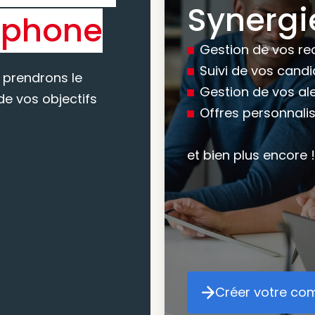
Synergi
éphone
experti
Gestion de vos re
conseil
Suivi de vos cand
 prendrons le
Gestion de vos al
e vos objectifs
Offres personnali
Nous vous accomp
votre recherche, en
et bien plus encore !
mesure pour maxim
atteindre vos objec
Créer votre co
Cr