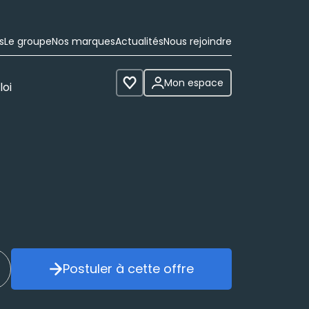
s
Le groupe
Nos marques
Actualités
Nous rejoindre
Mon espace
loi
Voir les favoris
Postuler à cette offre
réer mon alerte
Postuler à cette offre