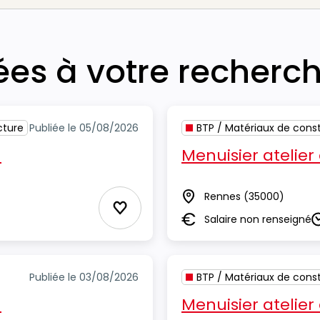
iées à votre recherc
cture
Publiée le 05/08/2026
BTP / Matériaux de const
H
Menuisier atelier
Rennes
(35000)
Lieu
Ajouter aux Favoris
Salaire non renseigné
Salaire
D
Publiée le 03/08/2026
BTP / Matériaux de const
H
Menuisier atelier