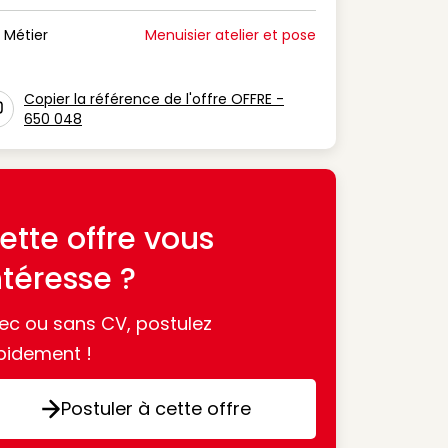
n Période de disponibilité
Métier
Menuisier atelier et pose
n Métier
Copier la référence de l'offre OFFRE -
650 048
con copy to clipboard
ette offre vous
ntéresse ?
ec ou sans CV, postulez
pidement !
Postuler à cette offre
Postuler à cette offre