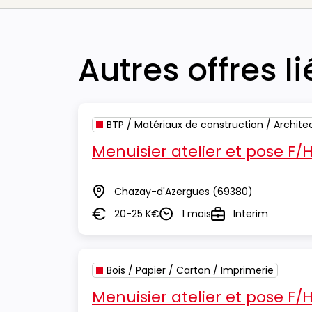
Autres offres l
BTP / Matériaux de construction / Archite
Menuisier atelier et pose F/
Chazay-d'Azergues
(69380)
Lieu
20-25 K€
1 mois
Interim
Salaire
Durée
Type
Bois / Papier / Carton / Imprimerie
Menuisier atelier et pose F/