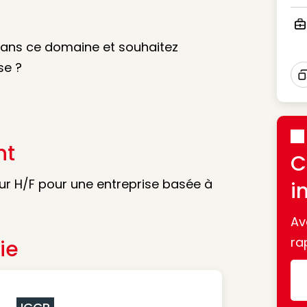
Ico
Ico
dans ce domaine et souhaitez
se ?
I
nt
C
ur H/F pour une entreprise basée à
i
Av
ra
ie