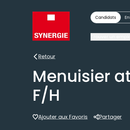
Candidats
En
Trouver un emplo
Retour
Retour
Menuisier at
F/H
Ajouter aux Favoris
Partager
Partager