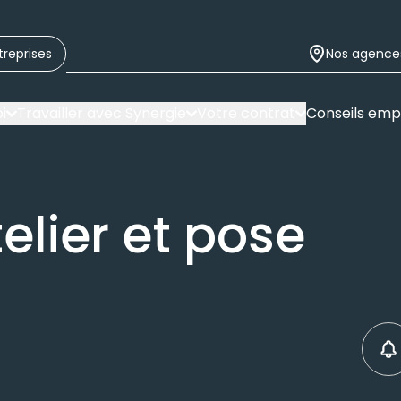
treprises
Nos agence
i
Travailler avec Synergie
Votre contrat
Conseils emp
elier et pose
C