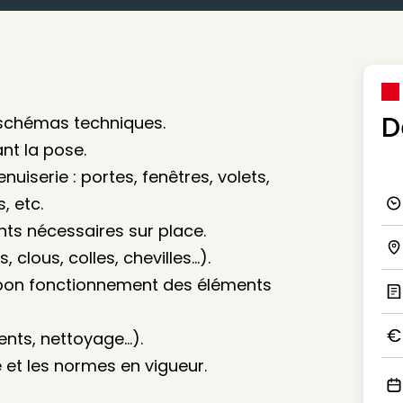
D
s schémas techniques.
ant la pose.
nuiserie : portes, fenêtres, volets,
, etc.
Ico
nts nécessaires sur place.
 clous, colles, chevilles...).
Ico
t le bon fonctionnement des éléments
Ic
ents, nettoyage...).
Ico
 et les normes en vigueur.