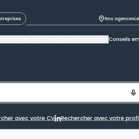
ntreprises
Nos agences
L
oi
Travailler avec Synergie
Votre contrat
Conseils em
ement. Vous aurez 10 secondes pour enregistrer votre re
cher avec votre CV
Rechercher avec votre profil
Rechercher avec votre CV
Rechercher