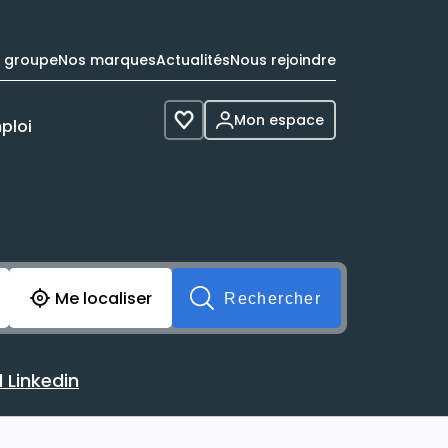
e groupe
Nos marques
Actualités
Nous rejoindre
Mon espace
ploi
Voir les favoris
cherche avant soumission du formulaire. Vous pouvez de 
Me localiser
Rechercher
 Linkedin
 avec votre profil Linkedin