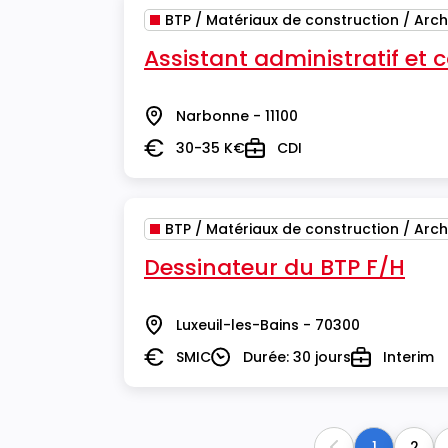
BTP / Matériaux de construction / Arch
Assistant administratif et
Narbonne - 11100
Lieu
30-35 K€
CDI
Salaire
Type
BTP / Matériaux de construction / Arch
Dessinateur du BTP F/H
Luxeuil-les-Bains - 70300
Lieu
SMIC
Durée: 30 jours
Interim
Salaire
Durée
Type
1
2