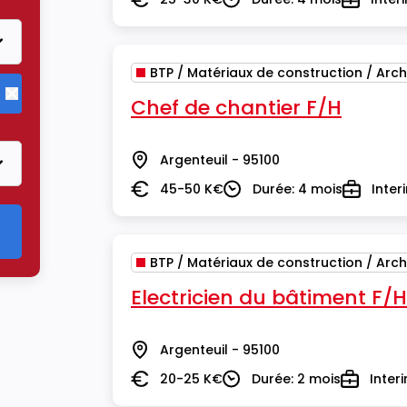
Salaire
Durée
Type
BTP / Matériaux de construction / Arch
Chef de chantier F/H
Supprimer le critère BTP / Matériaux de construction / Arch
Argenteuil - 95100
Lieu
45-50 K€
Durée: 4 mois
Inter
Salaire
Durée
Type
BTP / Matériaux de construction / Arch
Electricien du bâtiment F/H
Argenteuil - 95100
Lieu
20-25 K€
Durée: 2 mois
Inter
Salaire
Durée
Type