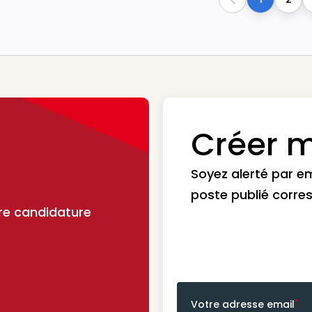
Previous
Créer m
Soyez alerté par e
poste publié corre
re candidature
*
Votre adresse email