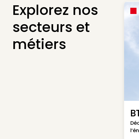
Explorez nos
secteurs et
métiers
B
Déc
l’é