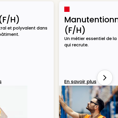
(F/H)
Manutentionn
(F/H)
ral et polyvalent dans
bâtiment.
Un métier essentiel de la 
qui recrute.
Next
s
En savoir plus