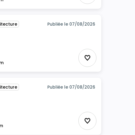
itecture
Publiée le 07/08/2026
itecture
Ajouter aux favor
im
itecture
Publiée le 07/08/2026
Ajouter aux favor
im