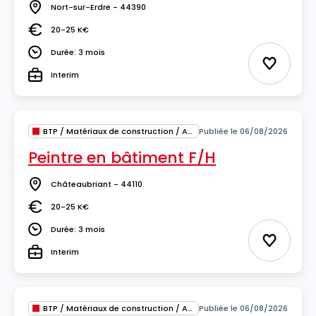
Nort-sur-Erdre - 44390
Lieu
20-25 K€
Salaire
Durée: 3 mois
Durée
Ajouter 
Interim
Type
BTP / Matériaux de construction / Architecture
Publiée le 06/08/2026
Peintre en bâtiment F/H
Châteaubriant - 44110
Lieu
20-25 K€
Salaire
Durée: 3 mois
Durée
Ajouter 
Interim
Type
BTP / Matériaux de construction / Architecture
Publiée le 06/08/2026