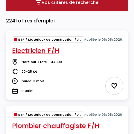
Vos critères de recherche
Vos critères de recherche
2241 offres d'emploi
BTP / Matériaux de construction / Architecture
Publiée le 06/08/2026
Electricien F/H
Nort-sur-Erdre - 44390
Lieu
20-25 K€
Salaire
Durée: 3 mois
Durée
Ajouter 
Interim
Type
BTP / Matériaux de construction / Architecture
Publiée le 06/08/2026
Plombier chauffagiste F/H