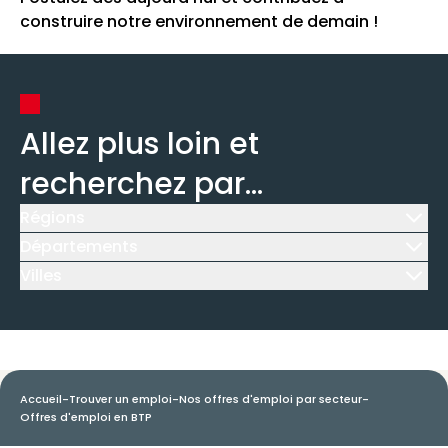
construire notre environnement de demain !
Allez plus loin et
recherchez par...
Régions
Icône d'illustration
Départements
Icône d'illustration
Villes
Icône d'illustration
Accueil
-
Trouver un emploi
-
Nos offres d'emploi par secteur
-
Offres d'emploi en BTP