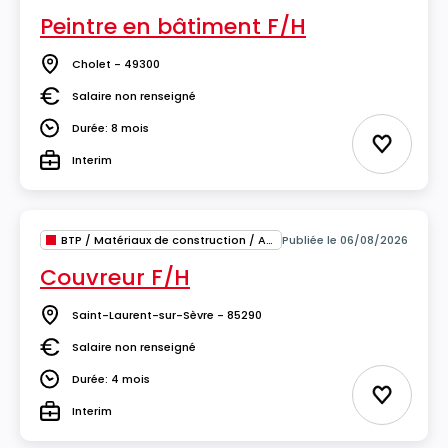
Peintre en bâtiment F/H
Cholet - 49300
Lieu
Salaire non renseigné
Salaire
Durée: 8 mois
Durée
Ajouter 
Interim
Type
BTP / Matériaux de construction / Architecture
Publiée le 06/08/2026
Couvreur F/H
Saint-Laurent-sur-Sèvre - 85290
Lieu
Salaire non renseigné
Salaire
Durée: 4 mois
Durée
Ajouter 
Interim
Type