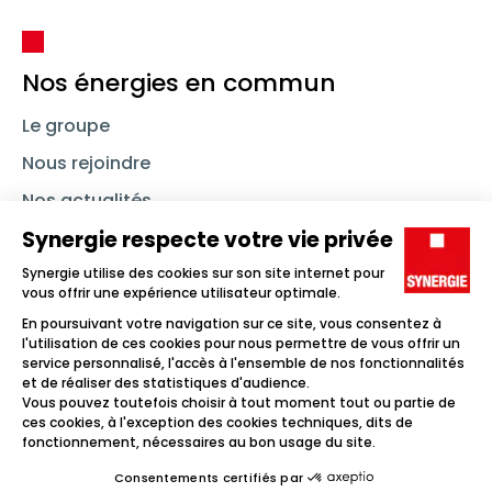
Nos énergies en commun
Le groupe
Nous rejoindre
Nos actualités
Nous contacter
Linkedin
Synergie
Instagram
TikTok
Youtube
Trouver un emploi
Icône d'illustration
Candidats
Icône d'illustration
Entreprises
Icône d'illustration