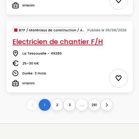
Ajouter 
Interim
Type
BTP / Matériaux de construction / Architecture
Publiée le 06/08/2026
Electricien de chantier F/H
La Tessoualle - 49280
Lieu
25-30 K€
Salaire
Durée: 3 mois
Durée
Ajouter 
Interim
Type
1
2
3
...
281
Previous
Next