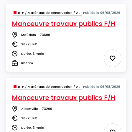
BTP / Matériaux de construction / Architecture
Publiée le 06/08/2026
Manoeuvre travaux publics F/H
Moûtiers - 73600
Lieu
20-25 K€
Salaire
Durée: 3 mois
Durée
Ajouter 
Interim
Type
BTP / Matériaux de construction / Architecture
Publiée le 06/08/2026
Manoeuvre travaux publics F/H
Albertville - 73200
Lieu
20-25 K€
Salaire
Durée: 3 mois
Durée