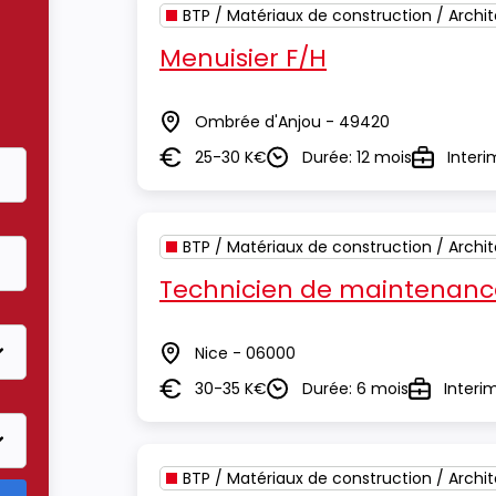
BTP / Matériaux de construction / Archi
Menuisier F/H
Ombrée d'Anjou - 49420
Lieu
25-30 K€
Durée: 12 mois
Interi
Salaire
Durée
Type
BTP / Matériaux de construction / Archi
Technicien de maintenanc
Nice - 06000
Lieu
30-35 K€
Durée: 6 mois
Interi
Salaire
Durée
Type
BTP / Matériaux de construction / Archi