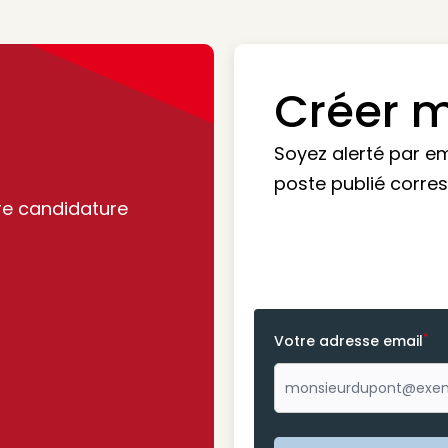
Créer m
Soyez alerté par e
poste publié corre
re candidature
*
Votre adresse email