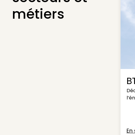
métiers
B
Déc
l’é
En 