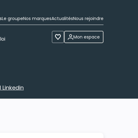
s
Le groupe
Nos marques
Actualités
Nous rejoindre
Mon espace
loi
Voir les favoris
 Linkedin
avec votre profil Linkedin