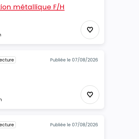
ion métallique F/H
cture
Ajouter aux favori
m
tecture
Publiée le 07/08/2026
Ajouter aux favori
m
tecture
Publiée le 07/08/2026
H