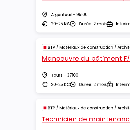
Argenteuil - 95100
Lieu
20-25 K€
Durée: 2 mois
Interi
Salaire
Durée
Type
BTP / Matériaux de construction / Archi
Manoeuvre du bâtiment F
Tours - 37100
Lieu
20-25 K€
Durée: 2 mois
Interi
Salaire
Durée
Type
BTP / Matériaux de construction / Archi
Technicien de maintenance