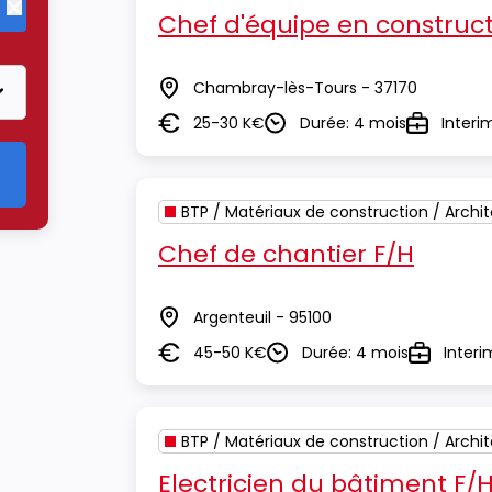
Chef d'équipe en construct
Supprimer le critère BTP / Matériaux de construction / Archite
Chambray-lès-Tours - 37170
Lieu
25-30 K€
Durée: 4 mois
Interi
Salaire
Durée
Type
BTP / Matériaux de construction / Archi
Chef de chantier F/H
Argenteuil - 95100
Lieu
45-50 K€
Durée: 4 mois
Interi
Salaire
Durée
Type
BTP / Matériaux de construction / Archi
Electricien du bâtiment F/