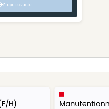
Etape suivante
Etape suivante
(F/H)
Manutentionn