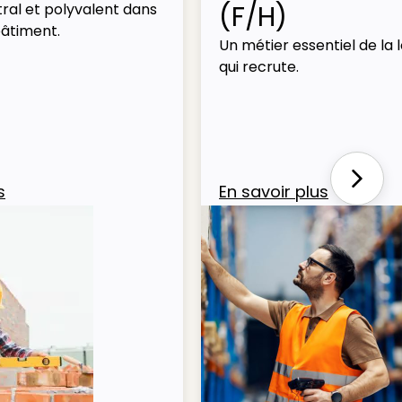
(F/H)
ral et polyvalent dans
bâtiment.
Un métier essentiel de la l
qui recrute.
Next
s
En savoir plus