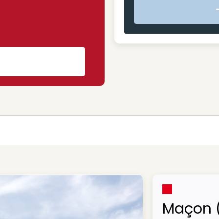
s
Maçon 