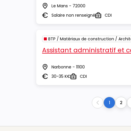
Le Mans - 72000
Lieu
Salaire non renseigné
CDI
Salaire
Type
BTP / Matériaux de construction / Archi
Assistant administratif et
Narbonne - 11100
Lieu
30-35 K€
CDI
Salaire
Type
1
2
Previous