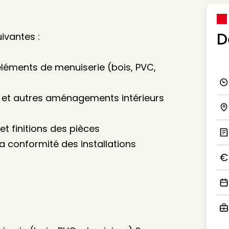
D
ivantes :
éléments de menuiserie (bois, PVC,
Ico
ets et autres aménagements intérieurs
Ico
et finitions des pièces
à la conformité des installations
Ic
Ico
Ico
Ico