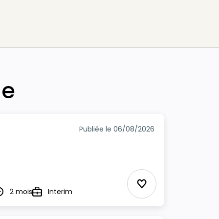
he
Publiée le 06/08/2026
Ajouter aux Favor
2 mois
Interim
urée
Type