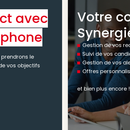
Votre c
ct avec
Bénéfic
Synergi
éphone
experti
Gestion de vos re
conseil
Suivi de vos cand
 prendrons le
Gestion de vos al
e vos objectifs
Offres personnali
Nous vous accomp
votre recherche, en
et bien plus encore !
mesure pour maxim
atteindre vos objec