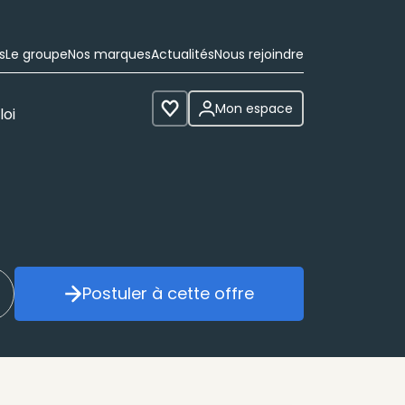
s
Le groupe
Nos marques
Actualités
Nous rejoindre
Mon espace
loi
Voir les favoris
Postuler à cette offre
réer mon alerte
Postuler à cette offre