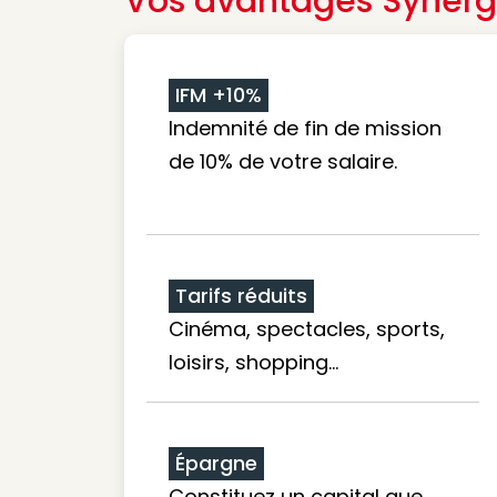
Vos avantages Synerg
IFM +10%
Indemnité de fin de mission
de 10% de votre salaire.
Tarifs réduits
Cinéma, spectacles, sports,
loisirs, shopping...
Épargne
Constituez un capital que