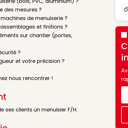
iserie (bois, PVC, aluminium) ?
dre des mesures ?
I
et machines de menuiserie ?
assemblages et finitions ?
éments sur chantier (portes,
C
curité ?
i
gueur et votre précision ?
Av
enez nous rencontrer !
ra
nt
de ses clients un menuisier F/H.