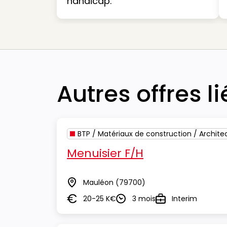
handicap.
Autres offres l
BTP / Matériaux de construction / Archite
Menuisier F/H
Mauléon
(79700)
Lieu
20-25 K€
3 mois
Interim
Salaire
Durée
Type