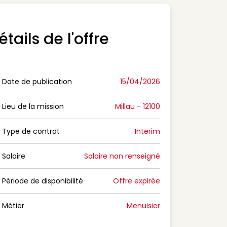
étails de l'offre
Date de publication
15/04/2026
n Date de publication
Lieu de la mission
Millau - 12100
n Lieu de la mission
Type de contrat
Interim
on Type de contrat
Salaire
Salaire non renseigné
n Salaire
Période de disponibilité
Offre expirée
n Période de disponibilité
Métier
Menuisier
n Métier