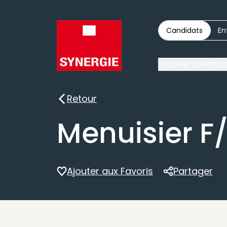
Candidats
En
Trouver un emplo
Retour
Retour
Menuisier F
Ajouter aux Favoris
Partager
Partager