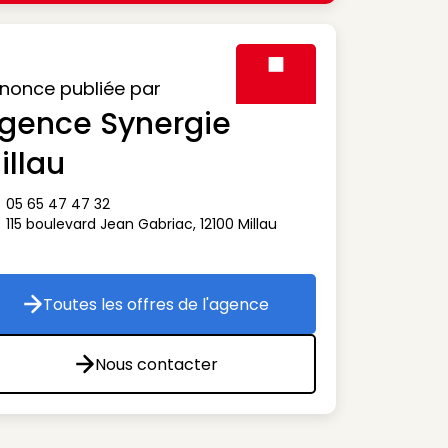
nonce publiée par
gence Synergie
Visuel générique des agen
illau
05 65 47 47 32
ône téléphone
115 boulevard Jean Gabriac
,
12100
Millau
ône adresse
Toutes les offres de l'agence
Toutes les offres de l'agence
Nous contacter
Nous contacter