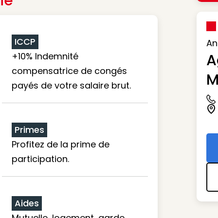
ie
ICCP
An
+10% Indemnité
A
compensatrice de congés
M
payés de votre salaire brut.
Ic
Ic
Primes
Profitez de la prime de
participation.
Aides
Mutuelle, logement, garde