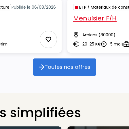
cture
Publiée le 06/08/2026
BTP / Matériaux de const
Menuisier F/H
Amiens
(80000)
Lieu
Ajouter aux Favoris
erim
20-25 K€
5 mois
Salaire
Durée
Ty
Toutes nos offres
Toutes nos offres
 simplifiées