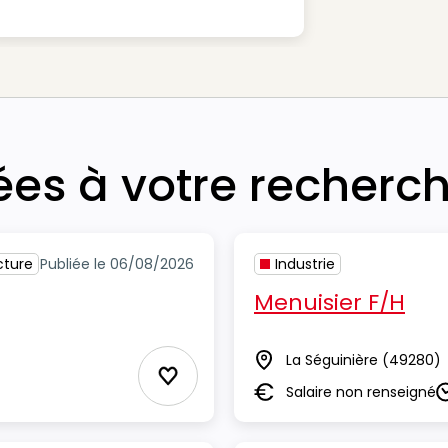
iées à votre recherc
cture
Publiée le 06/08/2026
Industrie
Menuisier F/H
La Séguinière
(49280)
Lieu
Ajouter aux Favoris
Salaire non renseigné
Salaire
D