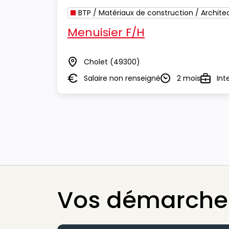
BTP / Matériaux de construction / Archite
Menuisier F/H
Cholet
(49300)
Lieu
Salaire non renseigné
2 mois
Int
Salaire
Durée
Type
Vos démarches