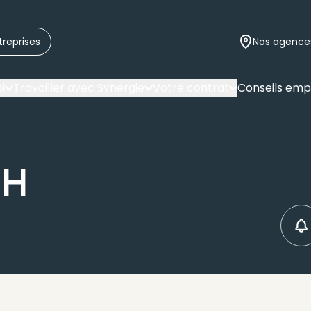
treprises
Nos agence
i
Travailler avec Synergie
Votre contrat
Conseils emp
/H
C