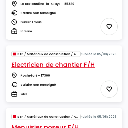
La Bretonnière-la-Claye - 85320
Lieu
Salaire non renseigné
Salaire
Durée: 1 mois
Durée
Ajouter 
Interim
Type
BTP / Matériaux de construction / Architecture
Publiée le 05/08/2026
Electricien de chantier F/H
Rochefort - 17300
Lieu
Salaire non renseigné
Salaire
Ajouter 
CDII
Type
BTP / Matériaux de construction / Architecture
Publiée le 05/08/2026
Menuisier poseur F/H