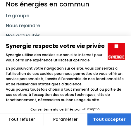
Nos énergies en commun
Le groupe
Nous rejoindre
Nos actualités
Nous contacter
Linkedin
Synergie
Instagram
TikTok
Youtube
Trouver un emploi
Icône d'illustration
Candidats
Icône d'illustration
Entreprises
Icône d'illustration
Nos agences
Icône d'illustration