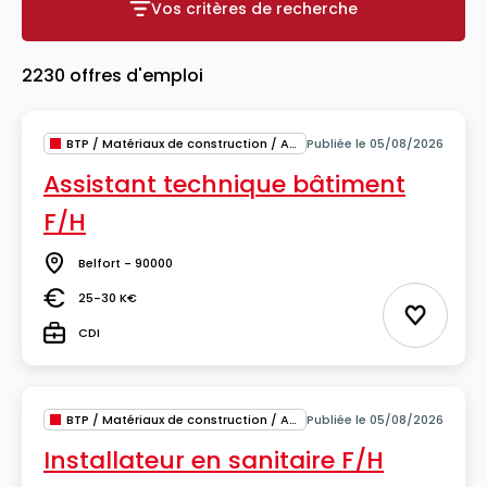
Vos critères de recherche
Vos critères de recherche
2230 offres d'emploi
BTP / Matériaux de construction / Architecture
Publiée le 05/08/2026
Assistant technique bâtiment
F/H
Belfort - 90000
Lieu
25-30 K€
Salaire
Ajouter 
CDI
Type
BTP / Matériaux de construction / Architecture
Publiée le 05/08/2026
Installateur en sanitaire F/H