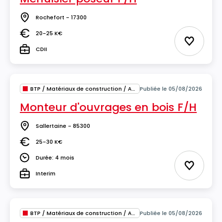
Rochefort - 17300
Lieu
20-25 K€
Salaire
Ajouter 
CDII
Type
BTP / Matériaux de construction / Architecture
Publiée le 05/08/2026
Monteur d'ouvrages en bois F/H
Sallertaine - 85300
Lieu
25-30 K€
Salaire
Durée: 4 mois
Durée
Ajouter 
Interim
Type
BTP / Matériaux de construction / Architecture
Publiée le 05/08/2026