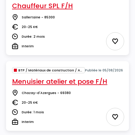
Chauffeur SPL F/H
Sallertaine - 85300
Lieu
20-25 K€
Salaire
Durée: 2 mois
Durée
Ajouter 
Interim
Type
BTP / Matériaux de construction / Architecture
Publiée le 05/08/2026
Menuisier atelier et pose F/H
Chazay-d'Azergues - 69380
Lieu
20-25 K€
Salaire
Durée: 1 mois
Durée
Ajouter 
Interim
Type