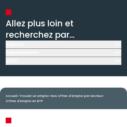
Allez plus loin et
recherchez par...
Régions
Icône d'illustration
Départements
Icône d'illustration
Villes
Icône d'illustration
Accueil
-
Trouver un emploi
-
Nos offres d'emploi par secteur
-
Offres d'emploi en BTP