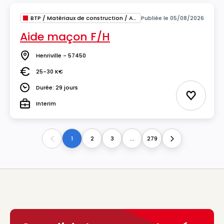
BTP / Matériaux de construction / Architecture
Publiée le 05/08/2026
Aide maçon F/H
Henriville - 57450
Lieu
25-30 K€
Salaire
Durée: 29 jours
Durée
Ajouter 
Interim
Type
1
2
3
...
279
Previous
Next