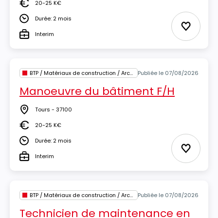
20-25 K€
Salaire
Durée: 2 mois
Durée
Ajouter 
Interim
Type
BTP / Matériaux de construction / Architecture
Publiée le 07/08/2026
Manoeuvre du bâtiment F/H
Tours - 37100
Lieu
20-25 K€
Salaire
Durée: 2 mois
Durée
Ajouter 
Interim
Type
BTP / Matériaux de construction / Architecture
Publiée le 07/08/2026
Technicien de maintenance en