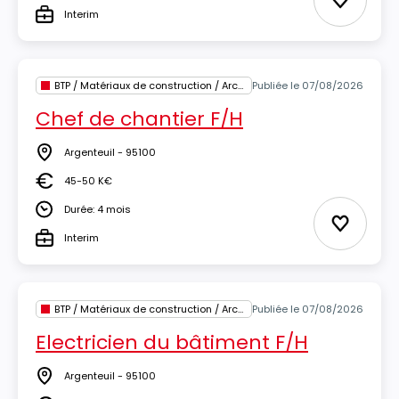
Ajouter 
Interim
Type
BTP / Matériaux de construction / Architecture
Publiée le 07/08/2026
Chef de chantier F/H
Argenteuil - 95100
Lieu
45-50 K€
Salaire
Durée: 4 mois
Durée
Ajouter 
Interim
Type
BTP / Matériaux de construction / Architecture
Publiée le 07/08/2026
Electricien du bâtiment F/H
Argenteuil - 95100
Lieu