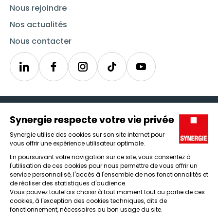
Nous rejoindre
Nos actualités
Nous contacter
Linkedin
Synergie
Instagram
TikTok
Youtube
Trouver un emploi
Icône d'illustration
Candidats
Icône d'illustration
Entreprises
Icône d'illustration
Nos agences
Icône d'illustration
Conditions générales d'utilisation et mentions légales
Protection des données
Lanceur d'alertes