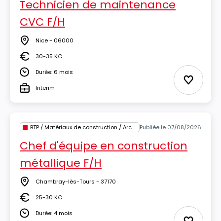
Technicien de maintenance
CVC F/H
Nice - 06000
Lieu
30-35 K€
Salaire
Durée: 6 mois
Durée
Ajouter 
Interim
Type
BTP / Matériaux de construction / Architecture
Publiée le 07/08/2026
Chef d'équipe en construction
métallique F/H
Chambray-lès-Tours - 37170
Lieu
25-30 K€
Salaire
Durée: 4 mois
Durée