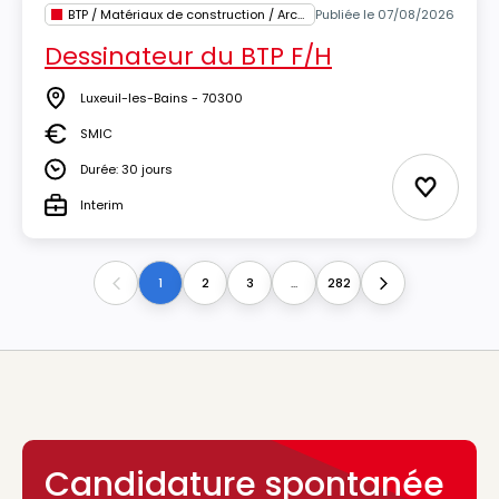
BTP / Matériaux de construction / Architecture
Publiée le 07/08/2026
Dessinateur du BTP F/H
Luxeuil-les-Bains - 70300
Lieu
SMIC
Salaire
Durée: 30 jours
Durée
Ajouter 
Interim
Type
1
2
3
...
282
Previous
Next
Candidature spontanée