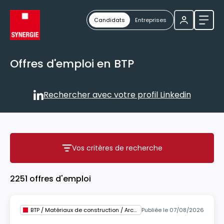
Candidats
Entreprises
Ouvri
Offres d'emploi en BTP
Rechercher avec votre profil Linkedin
Rechercher avec votre profil
Vos critères de recherche
Vos critères de recherche
2251 offres d'emploi
BTP / Matériaux de construction / Architecture
Publiée le 07/08/2026