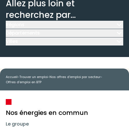
Allez plus loin et
recherchez par...
Régions
Icône d'illustration
Départements
Icône d'illustration
Villes
Icône d'illustration
Accueil
-
Trouver un emploi
-
Nos offres d'emploi par secteur
-
Offres d'emploi en BTP
Nos énergies en commun
Le groupe