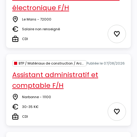
électronique F/H
Le Mans - 72000
Lieu
Salaire non renseigné
Salaire
Ajouter 
CDI
Type
BTP / Matériaux de construction / Architecture
Publiée le 07/08/2026
Assistant administratif et
comptable F/H
Narbonne - 11100
Lieu
30-35 K€
Salaire
Ajouter 
CDI
Type