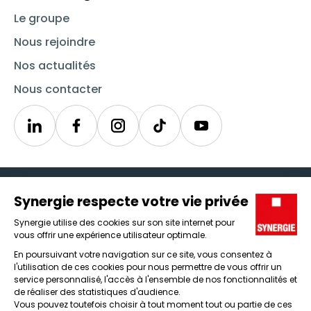
Le groupe
Nous rejoindre
Nos actualités
Nous contacter
Linkedin
Synergie
Instagram
TikTok
Youtube
Trouver un emploi
Icône d'illustration
Candidats
Icône d'illustration
Entreprises
Icône d'illustration
Nos agences
Icône d'illustration
Conditions générales d'utilisation et mentions légales