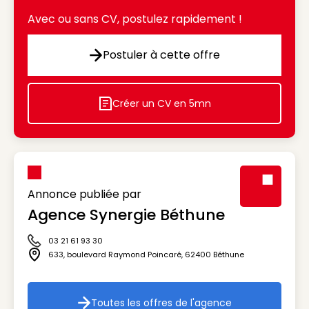
Avec ou sans CV, postulez rapidement !
Postuler à cette offre
Postuler à cette offre
Créer un CV en 5mn
Icon decorative
Annonce publiée par
Agence Synergie Béthune
Visuel génér
03 21 61 93 30
Icône téléphone
633, boulevard Raymond Poincaré
,
62400
Béthune
Icône adresse
Toutes les offres de l'agence