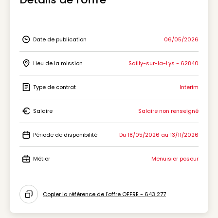
Date de publication
06/05/2026
Icon Date de publication
Lieu de la mission
Sailly-sur-la-Lys - 62840
Icon Lieu de la mission
Type de contrat
Interim
Icon Type de contrat
Salaire
Salaire non renseigné
Icon Salaire
Période de disponibilité
Du 18/05/2026 au 13/11/2026
Icon Période de disponibilité
Métier
Menuisier poseur
Icon Métier
Copier la référence de l'offre OFFRE - 643 277
Icon copy to clipboard