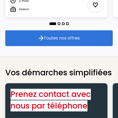
2 mois
Durée
Ajouter aux
Interim
Type
Toutes nos offres
Toutes nos offres
Vos démarches simplifiées
Prenez contact avec
nous par téléphone