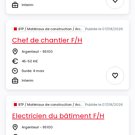
Ajouter 
Interim
Type
BTP / Matériaux de construction / Architecture
Publiée le 07/08/2026
Chef de chantier F/H
Argenteuil - 95100
Lieu
45-50 K€
Salaire
Durée: 4 mois
Durée
Ajouter 
Interim
Type
BTP / Matériaux de construction / Architecture
Publiée le 07/08/2026
Electricien du bâtiment F/H
Argenteuil - 95100
Lieu