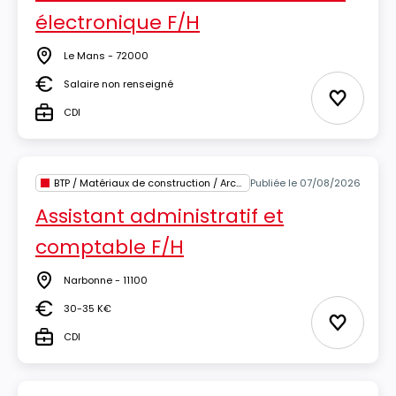
électronique F/H
Le Mans - 72000
Lieu
Salaire non renseigné
Salaire
Ajouter 
CDI
Type
BTP / Matériaux de construction / Architecture
Publiée le 07/08/2026
Assistant administratif et
comptable F/H
Narbonne - 11100
Lieu
30-35 K€
Salaire
Ajouter 
CDI
Type