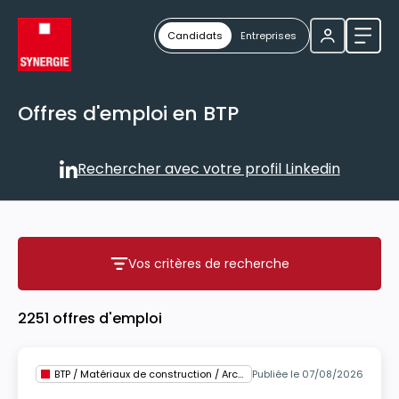
Candidats
Entreprises
Ouvri
Offres d'emploi en BTP
Rechercher avec votre profil Linkedin
Rechercher avec votre profil
Vos critères de recherche
Vos critères de recherche
2251 offres d'emploi
BTP / Matériaux de construction / Architecture
Publiée le 07/08/2026