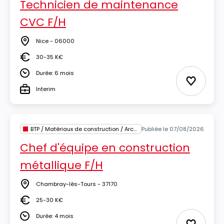
Technicien de maintenance
CVC F/H
Nice - 06000
Lieu
30-35 K€
Salaire
Durée: 6 mois
Durée
Ajouter 
Interim
Type
BTP / Matériaux de construction / Architecture
Publiée le 07/08/2026
Chef d'équipe en construction
métallique F/H
Chambray-lès-Tours - 37170
Lieu
25-30 K€
Salaire
Durée: 4 mois
Durée