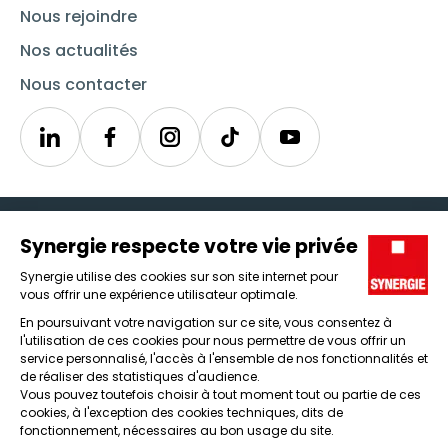
Nous rejoindre
Nos actualités
Nous contacter
Linkedin
Synergie
Instagram
TikTok
Youtube
Trouver un emploi
Icône d'illustration
Candidats
Icône d'illustration
Entreprises
Icône d'illustration
Nos agences
Icône d'illustration
Conditions générales d'utilisation et mentions légales
Protection des données
Lanceur d'alertes