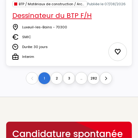
BTP / Matériaux de construction / Architecture
Publiée le 07/08/2026
Dessinateur du BTP F/H
Luxeuil-les-Bains - 70300
Lieu
SMIC
Salaire
Durée: 30 jours
Durée
Ajouter 
Interim
Type
1
2
3
...
282
Previous
Next
Candidature spontanée