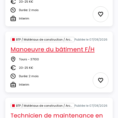
20-25 K€
Salaire
Durée: 2 mois
Durée
Ajouter 
Interim
Type
BTP / Matériaux de construction / Architecture
Publiée le 07/08/2026
Manoeuvre du bâtiment F/H
Tours - 37100
Lieu
20-25 K€
Salaire
Durée: 2 mois
Durée
Ajouter 
Interim
Type
BTP / Matériaux de construction / Architecture
Publiée le 07/08/2026
Technicien de maintenance en