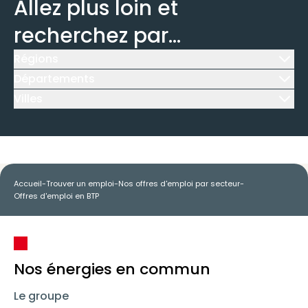
Allez plus loin et
recherchez par...
Régions
Icône d'illustration
Départements
Icône d'illustration
Villes
Icône d'illustration
Accueil
-
Trouver un emploi
-
Nos offres d'emploi par secteur
-
Offres d'emploi en BTP
Nos énergies en commun
Le groupe