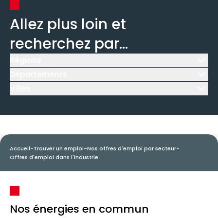
Allez plus loin et
recherchez par...
Régions
Icône d'illustration
Départements
Icône d'illustration
Villes
Icône d'illustration
Accueil
-
Trouver un emploi
-
Nos offres d'emploi par secteur
-
Offres d'emploi dans l'industrie
Nos énergies en commun