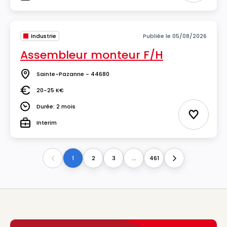
Type
Industrie
Publiée le 05/08/2026
Assembleur monteur F/H
Sainte-Pazanne - 44680
Lieu
20-25 K€
Salaire
Durée: 2 mois
Durée
Ajouter 
Interim
Type
1
2
3
...
461
Previous
Next