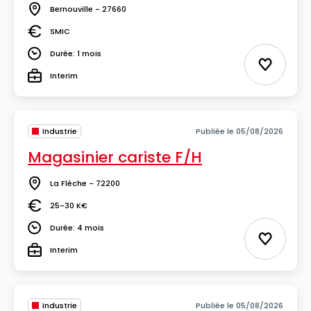
Bernouville - 27660
Lieu
SMIC
Salaire
Durée: 1 mois
Durée
Ajouter 
Interim
Type
Industrie
Publiée le 05/08/2026
Magasinier cariste F/H
La Flèche - 72200
Lieu
25-30 K€
Salaire
Durée: 4 mois
Durée
Ajouter 
Interim
Type
Industrie
Publiée le 05/08/2026