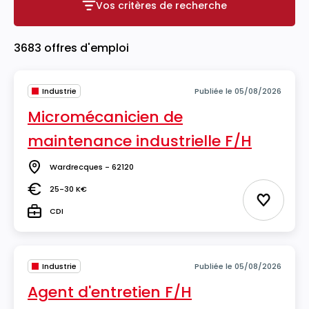
Vos critères de recherche
Vos critères de recherche
3683 offres d'emploi
Industrie
Publiée le 05/08/2026
Micromécanicien de
maintenance industrielle F/H
Wardrecques - 62120
Lieu
25-30 K€
Salaire
Ajouter 
CDI
Type
Industrie
Publiée le 05/08/2026
Agent d'entretien F/H