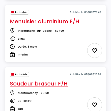
Industrie
Publiée le 05/08/2026
Menuisier aluminium F/H
Villefranche-sur-Saône - 69400
Lieu
SMIC
Salaire
Durée: 3 mois
Durée
Ajouter 
Interim
Type
Industrie
Publiée le 05/08/2026
Soudeur braseur F/H
Montmorency - 95160
Lieu
35-40 K€
Salaire
Ajouter 
CDI