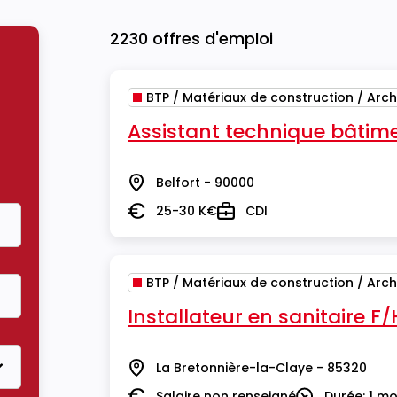
2230 offres d'emploi
BTP / Matériaux de construction / Arch
Assistant technique bâtim
Belfort - 90000
Lieu
25-30 K€
CDI
Salaire
Type
BTP / Matériaux de construction / Arch
Installateur en sanitaire F/
La Bretonnière-la-Claye - 85320
Lieu
Salaire non renseigné
Durée: 1 mo