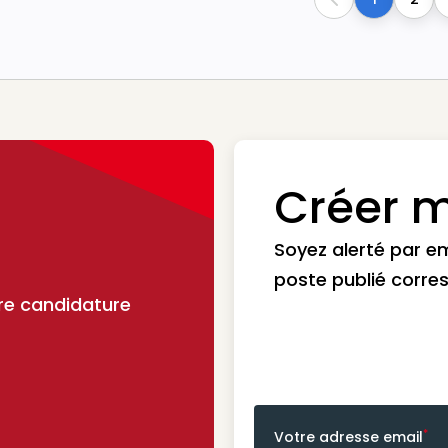
Previous
Créer m
Soyez alerté par e
poste publié corre
re candidature
*
Votre adresse email