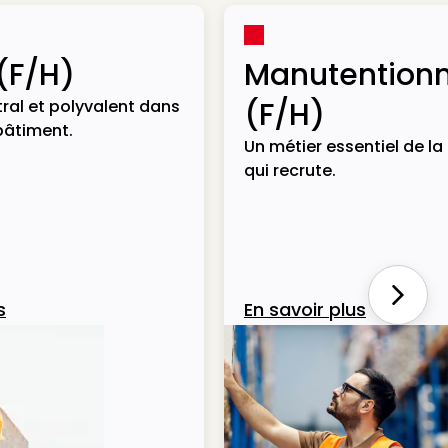
(F/H)
Manutentionn
(F/H)
ral et polyvalent dans
bâtiment.
Un métier essentiel de la 
qui recrute.
Next
s
En savoir plus