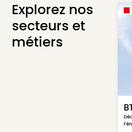
Explorez nos
secteurs et
métiers
B
Déc
l’é