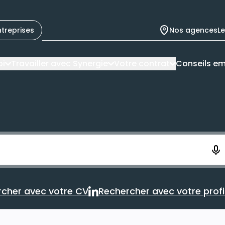
ntreprises
Nos agences
L
oi
Travailler avec Synergie
Votre contrat
Conseils em
ement. Vous aurez 10 secondes pour enregistrer votre re
cher avec votre CV
Rechercher avec votre profil
Rechercher avec votre CV
Rechercher