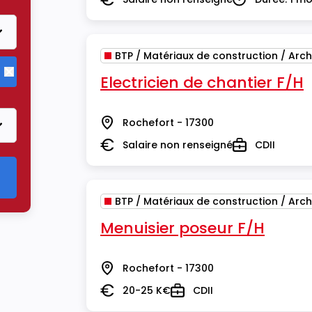
Salaire
Durée
BTP / Matériaux de construction / Arch
Electricien de chantier F/H
Supprimer le critère BTP / Matériaux de construction / Arch
Rochefort - 17300
Lieu
Salaire non renseigné
CDII
Salaire
Type
BTP / Matériaux de construction / Arch
Menuisier poseur F/H
Rochefort - 17300
Lieu
20-25 K€
CDII
Salaire
Type