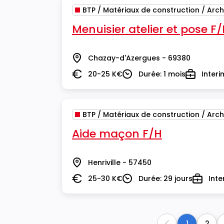
BTP / Matériaux de construction / Arch
Menuisier atelier et pose F
Chazay-d'Azergues - 69380
Lieu
20-25 K€
Durée: 1 mois
Interi
Salaire
Durée
Type
BTP / Matériaux de construction / Arch
Aide maçon F/H
Henriville - 57450
Lieu
25-30 K€
Durée: 29 jours
Inte
Salaire
Durée
Type
1
2