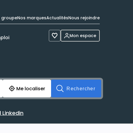
e groupe
Nos marques
Actualités
Nous rejoindre
Mon espace
ploi
Voir les favoris
cherche avant soumission du formulaire. Vous pouvez de 
Me localiser
Rechercher
 Linkedin
 avec votre profil Linkedin