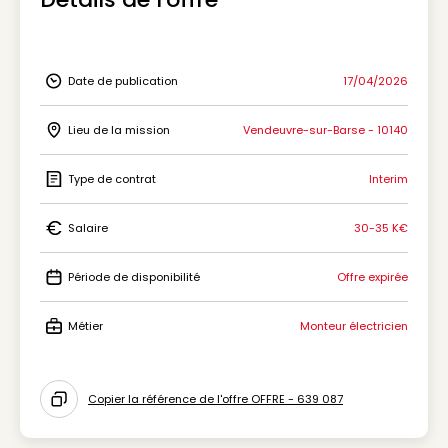
Date de publication
17/04/2026
Icon Date de publication
Lieu de la mission
Vendeuvre-sur-Barse - 10140
Icon Lieu de la mission
Type de contrat
Interim
Icon Type de contrat
Salaire
30-35 K€
Icon Salaire
Période de disponibilité
Offre expirée
Icon Période de disponibilité
Métier
Monteur électricien
Icon Métier
Copier la référence de l'offre OFFRE - 639 087
Icon copy to clipboard