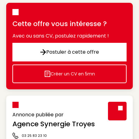
Cette offre vous intéresse ?
Avec ou sans CV, postulez rapidement !
Postuler à cette offre
Postuler à cette offre
Créer un CV en 5mn
Icon decorative
Annonce publiée par
Agence Synergie Troyes
Visuel génér
03 25 83 23 10
Icône téléphone