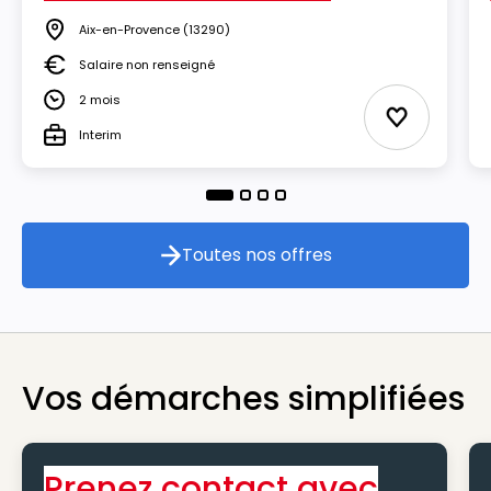
Aix-en-Provence
(13290)
Lieu
Salaire non renseigné
Salaire
2 mois
Durée
Ajouter aux
Interim
Type
Toutes nos offres
Toutes nos offres
Vos démarches simplifiées
Prenez contact avec