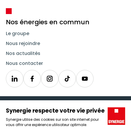
Nos énergies en commun
Le groupe
Nous rejoindre
Nos actualités
Nous contacter
Linkedin
Synergie
Instagram
TikTok
Youtube
Trouver un emploi
Icône d'illustration
Candidats
Icône d'illustration
Entreprises
Icône d'illustration