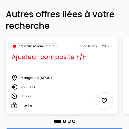
Autres offres liées à votre
recherche
Industrie Aéronautique
Publiée le 07/08/2026
Ajusteur composite F/H
Marignane
(13700)
Lieu
25-30 K€
Salaire
3 mois
Durée
Ajouter aux
Interim
Type