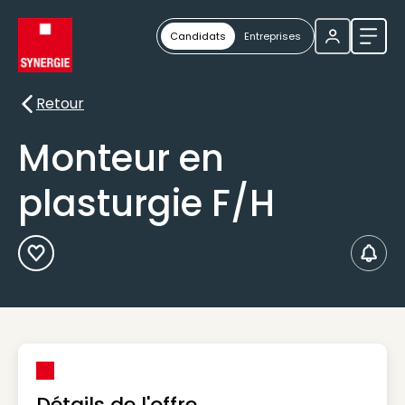
Candidats
Entreprises
Ouvri
Retour
Retour
Monteur en
plasturgie F/H
Ajouter aux Favoris
Créer
Détails de l'offre