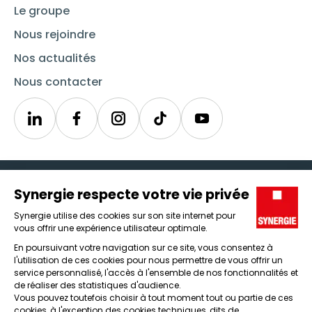
Le groupe
Nous rejoindre
Nos actualités
Nous contacter
Linkedin
Synergie
Instagram
TikTok
Youtube
Trouver un emploi
Icône d'illustration
Candidats
Icône d'illustration
Entreprises
Icône d'illustration
Nos agences
Icône d'illustration
Conditions générales d'utilisation et mentions légales
Protection des données