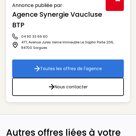
Annonce publiée par
Agence Synergie Vaucluse
Visuel génér
BTP
04 90 33 69 60
Icône téléphone
477, Avenue Jules Verne Immeuble Le Saphir Porte 206
,
Icône adresse
84700
Sorgues
Toutes les offres de l'agence
Toutes les offres de l'agenc
Nous contacter
Nous contacter
Autres offres liées à votre