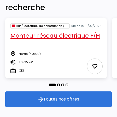
recherche
BTP / Matériaux de construction / Architecture
Publiée le 10/07/2026
Monteur réseau électrique F/H
Nérac
(47600)
Lieu
20-25 K€
Salaire
Ajouter aux
CDII
Type
Toutes nos offres
Toutes nos offres