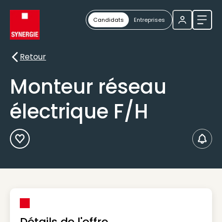
Candidats
Entreprises
Ouvri
Retour
Retour
Monteur réseau
électrique F/H
Ajouter aux Favoris
Créer
Détails de l'offre