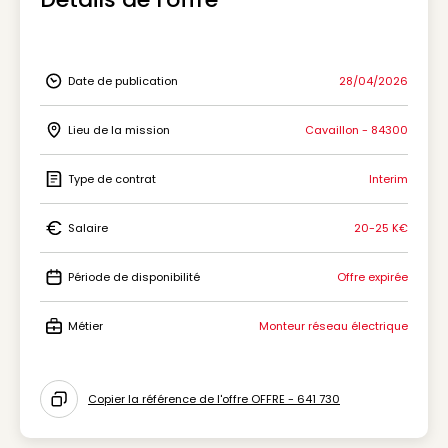
Date de publication
28/04/2026
Icon Date de publication
Lieu de la mission
Cavaillon - 84300
Icon Lieu de la mission
Type de contrat
Interim
Icon Type de contrat
Salaire
20-25 K€
Icon Salaire
Période de disponibilité
Offre expirée
Icon Période de disponibilité
Métier
Monteur réseau électrique
Icon Métier
Copier la référence de l'offre OFFRE - 641 730
Icon copy to clipboard