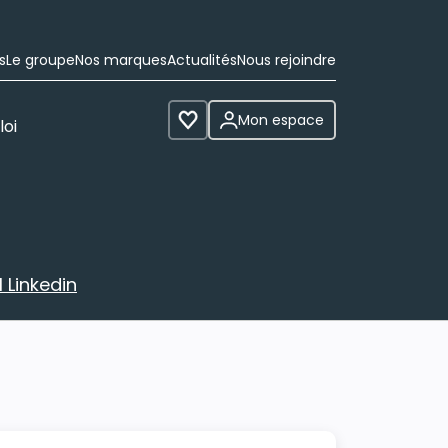
s
Le groupe
Nos marques
Actualités
Nous rejoindre
Mon espace
loi
Voir les favoris
 Linkedin
avec votre profil Linkedin