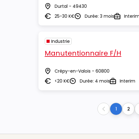
Durtal - 49430
Lieu
25-30 K€
Durée: 3 mois
Interi
Salaire
Durée
Type
Industrie
Manutentionnaire F/H
Crépy-en-Valois - 60800
Lieu
<20 K€
Durée: 4 mois
Interim
Salaire
Durée
Type
1
2
Previous