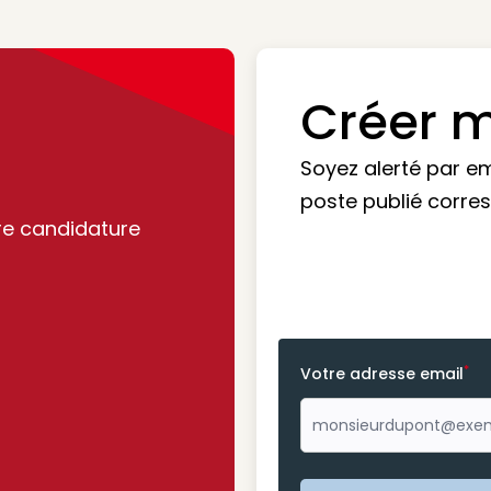
Créer m
Soyez alerté par e
poste publié corre
re candidature
*
Votre adresse email