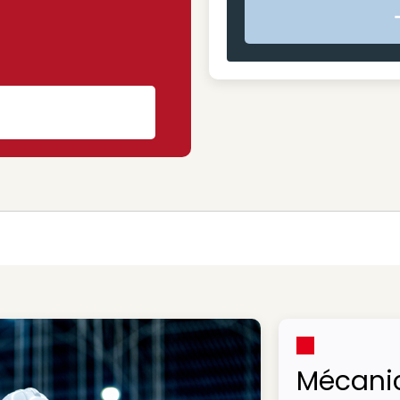
s
Mécani