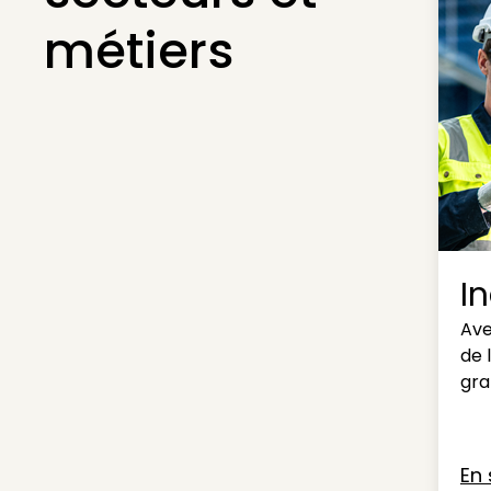
métiers
I
Ave
de 
gra
En 