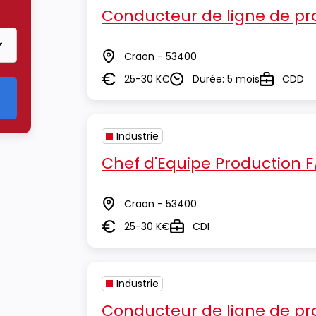
Conducteur de ligne de pr
Craon - 53400
Lieu
25-30 K€
Durée: 5 mois
CDD
Salaire
Durée
Type
Industrie
Chef d'Equipe Production F
Craon - 53400
Lieu
25-30 K€
CDI
Salaire
Type
Industrie
Conducteur de ligne de pr