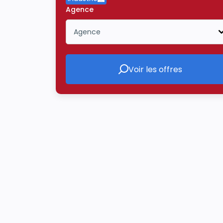
Supprimer le critère Industrie
Agence
Agence
Icône ouvrir la liste déroulante
Voir les offres
Voir les offres