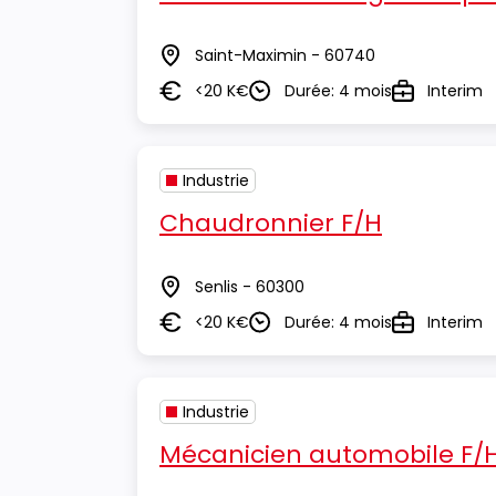
Saint-Maximin - 60740
Lieu
<20 K€
Durée: 4 mois
Interim
Salaire
Durée
Type
Industrie
Chaudronnier F/H
Senlis - 60300
Lieu
<20 K€
Durée: 4 mois
Interim
Salaire
Durée
Type
Industrie
Mécanicien automobile F/