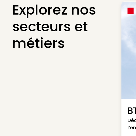
Explorez nos
secteurs et
métiers
B
Déc
l’é