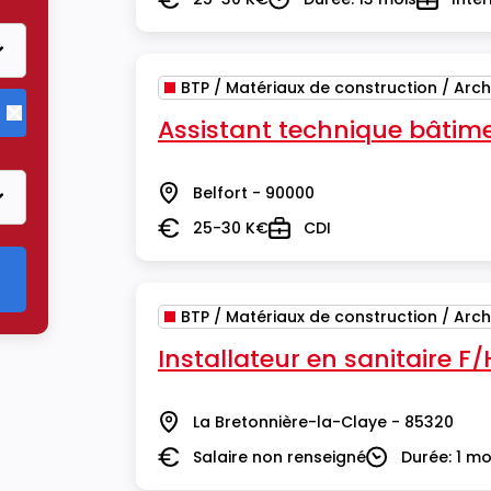
Salaire
Durée
Type
BTP / Matériaux de construction / Arch
Assistant technique bâtim
Supprimer le critère BTP / Matériaux de construction / Arch
Belfort - 90000
Lieu
25-30 K€
CDI
Salaire
Type
BTP / Matériaux de construction / Arch
Installateur en sanitaire F/
La Bretonnière-la-Claye - 85320
Lieu
Salaire non renseigné
Durée: 1 mo
Salaire
Durée