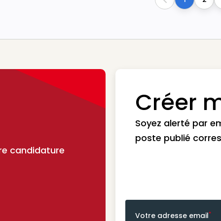
Previous
Créer m
Soyez alerté par e
poste publié corre
re candidature
*
Votre adresse email