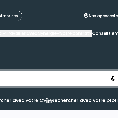
ntreprises
Nos agences
L
oi
Travailler avec Synergie
Votre contrat
Conseils em
ement. Vous aurez 10 secondes pour enregistrer votre re
cher avec votre CV
Rechercher avec votre profil
Rechercher avec votre CV
Rechercher