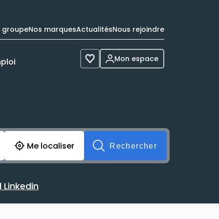
e groupe
Nos marques
Actualités
Nous rejoindre
Mon espace
ploi
Voir les favoris
cherche avant soumission du formulaire. Vous pouvez de 
Me localiser
Rechercher
 Linkedin
 avec votre profil Linkedin