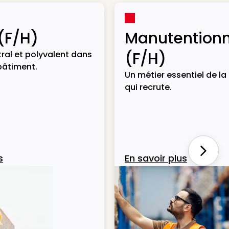
(F/H)
Manutentionn
(F/H)
ral et polyvalent dans
bâtiment.
Un métier essentiel de la 
qui recrute.
Next
s
En savoir plus