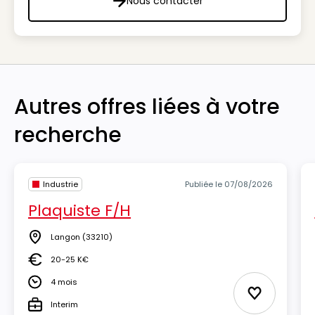
Nous contacter
Nous contacter
Autres offres liées à votre
recherche
Industrie
Publiée le 07/08/2026
Plaquiste F/H
Langon
(33210)
Lieu
20-25 K€
Salaire
4 mois
Durée
Ajouter aux
Interim
Type