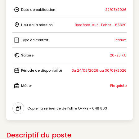
Date de publication
22/05/2026
Icon Date de publication
Lieu de la mission
Bordères-sur-l'Échez - 65320
Icon Lieu de la mission
Type de contrat
Interim
Icon Type de contrat
Salaire
20-25 K€
Icon Salaire
Période de disponibilité
Du 24/08/2026 au 30/09/2026
Icon Période de disponibilité
Métier
Plaquiste
Icon Métier
Copier la référence de l'offre OFFRE - 646 863
Icon copy to clipboard
Descriptif du poste