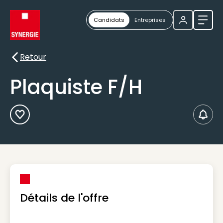
Candidats
Entreprises
Ouvri
Retour
Retour
Plaquiste F/H
Ajouter aux Favoris
Créer
Détails de l'offre