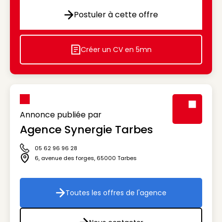
Postuler à cette offre
Postuler à cette offre
Créer un CV en 5mn
Icon decorative
Annonce publiée par
Agence Synergie Tarbes
Visuel génér
05 62 96 96 28
Icône téléphone
6, avenue des forges
,
65000
Tarbes
Icône adresse
Toutes les offres de l'agence
Toutes les offres de l'agenc