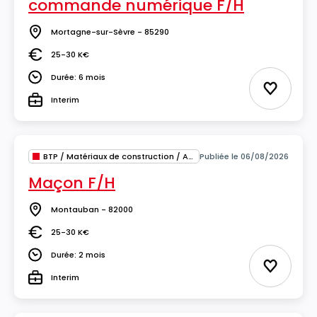
commande numérique F/H
Mortagne-sur-Sèvre - 85290
Lieu
25-30 K€
Salaire
Durée: 6 mois
Durée
Ajouter 
Interim
Type
BTP / Matériaux de construction / Architecture
Publiée le 06/08/2026
Maçon F/H
Montauban - 82000
Lieu
25-30 K€
Salaire
Durée: 2 mois
Durée
Ajouter 
Interim
Type