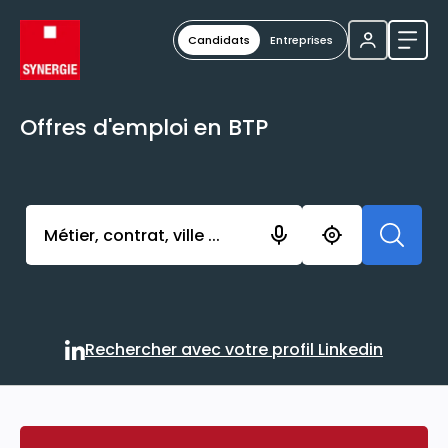
Candidats
Entreprises
Ouvri
Offres d'emploi en BTP
Activer l’élément pour lancer l’enregistrement. Vou
Rechercher avec votre profil Linkedin
Rechercher avec votre profi