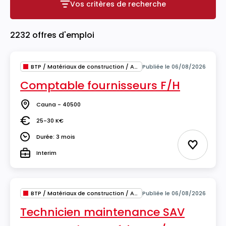
Vos critères de recherche
Vos critères de recherche
2232 offres d'emploi
BTP / Matériaux de construction / Architecture
Publiée le 06/08/2026
Comptable fournisseurs F/H
Cauna - 40500
Lieu
25-30 K€
Salaire
Durée: 3 mois
Durée
Ajouter 
Interim
Type
BTP / Matériaux de construction / Architecture
Publiée le 06/08/2026
Technicien maintenance SAV