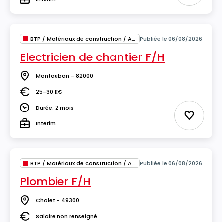
Type
BTP / Matériaux de construction / Architecture
Publiée le 06/08/2026
Electricien de chantier F/H
Montauban - 82000
Lieu
25-30 K€
Salaire
Durée: 2 mois
Durée
Ajouter 
Interim
Type
BTP / Matériaux de construction / Architecture
Publiée le 06/08/2026
Plombier F/H
Cholet - 49300
Lieu
Salaire non renseigné
Salaire