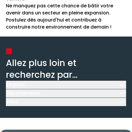
Ne manquez pas cette chance de bâtir votre
avenir dans un secteur en pleine expansion.
Postulez dès aujourd'hui et contribuez à
construire notre environnement de demain !
Allez plus loin et
recherchez par...
Régions
Icône d'illustration
Départements
Icône d'illustration
Villes
Icône d'illustration