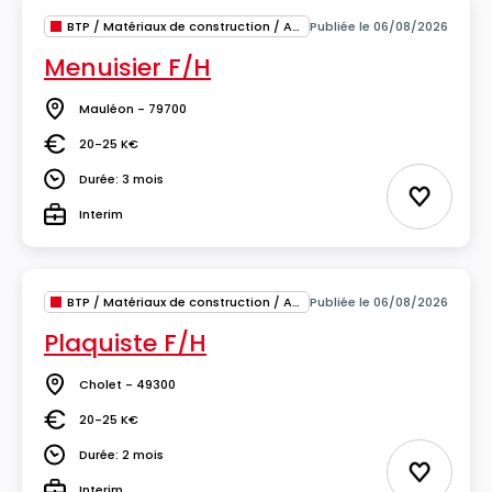
BTP / Matériaux de construction / Architecture
Publiée le 06/08/2026
Menuisier F/H
Mauléon - 79700
Lieu
20-25 K€
Salaire
Durée: 3 mois
Durée
Ajouter 
Interim
Type
BTP / Matériaux de construction / Architecture
Publiée le 06/08/2026
Plaquiste F/H
Cholet - 49300
Lieu
20-25 K€
Salaire
Durée: 2 mois
Durée
Ajouter 
Interim