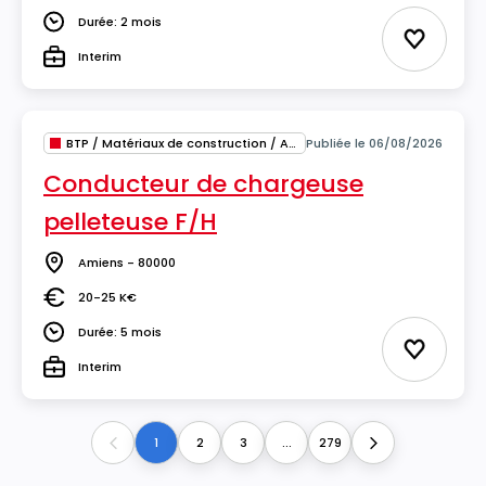
Durée: 2 mois
Durée
Ajouter 
Interim
Type
BTP / Matériaux de construction / Architecture
Publiée le 06/08/2026
Conducteur de chargeuse
pelleteuse F/H
Amiens - 80000
Lieu
20-25 K€
Salaire
Durée: 5 mois
Durée
Ajouter 
Interim
Type
1
2
3
...
279
Previous
Next