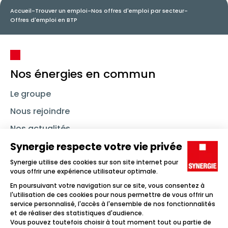
Accueil
-
Trouver un emploi
-
Nos offres d'emploi par secteur
-
Offres d'emploi en BTP
Nos énergies en commun
Le groupe
Nous rejoindre
Nos actualités
Nous contacter
Linkedin
Synergie
Instagram
TikTok
Youtube
Trouver un emploi
Icône d'illustration