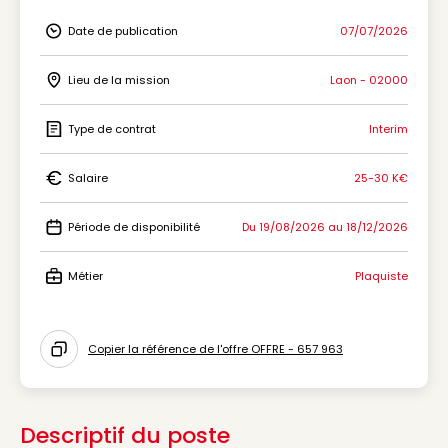
Date de publication
07/07/2026
Icon Date de publication
Lieu de la mission
Laon - 02000
Icon Lieu de la mission
Type de contrat
Interim
Icon Type de contrat
Salaire
25-30 K€
Icon Salaire
Période de disponibilité
Du 19/08/2026 au 18/12/2026
Icon Période de disponibilité
Métier
Plaquiste
Icon Métier
Copier la référence de l'offre OFFRE - 657 963
Icon copy to clipboard
Descriptif du poste