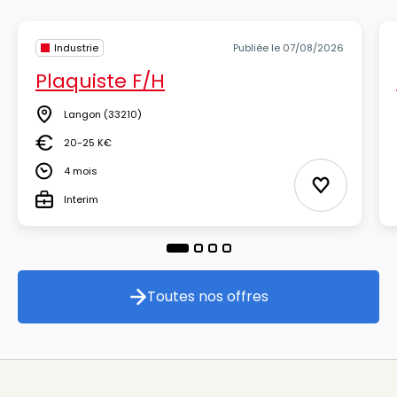
Industrie
Publiée le 07/08/2026
Plaquiste F/H
Langon
(33210)
Lieu
20-25 K€
Salaire
4 mois
Durée
Ajouter aux
Interim
Type
Toutes nos offres
Toutes nos offres