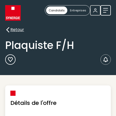
Candidats
Entreprises
Ouvri
Retour
Retour
Plaquiste F/H
Ajouter aux Favoris
Créer
Détails de l'offre