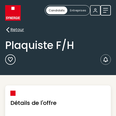
Candidats
Entreprises
Ouvri
Retour
Retour
Plaquiste F/H
Ajouter aux Favoris
Créer
Détails de l'offre