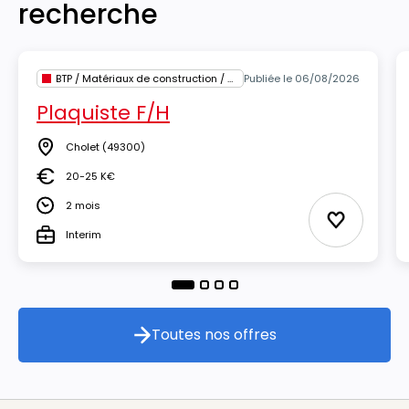
recherche
BTP / Matériaux de construction / Architecture
Publiée le 06/08/2026
Plaquiste F/H
Cholet
(49300)
Lieu
20-25 K€
Salaire
2 mois
Durée
Ajouter au
Interim
Type
Toutes nos offres
Toutes nos offres