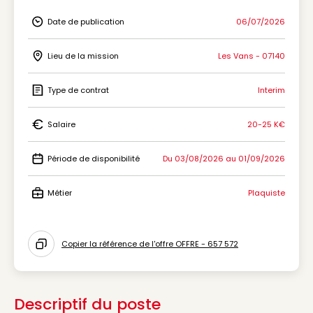
Date de publication
06/07/2026
Icon Date de publication
Lieu de la mission
Les Vans - 07140
Icon Lieu de la mission
Type de contrat
Interim
Icon Type de contrat
Salaire
20-25 K€
Icon Salaire
Période de disponibilité
Du 03/08/2026 au 01/09/2026
Icon Période de disponibilité
Métier
Plaquiste
Icon Métier
Copier la référence de l'offre OFFRE - 657 572
Icon copy to clipboard
Descriptif du poste