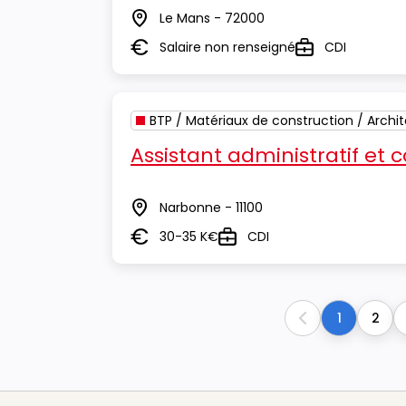
Le Mans - 72000
Lieu
Salaire non renseigné
CDI
Salaire
Type
BTP / Matériaux de construction / Archi
Assistant administratif et
Narbonne - 11100
Lieu
30-35 K€
CDI
Salaire
Type
1
2
Previous