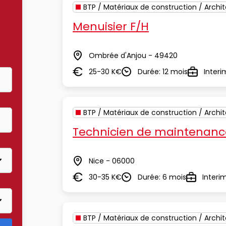
BTP / Matériaux de construction / Archi
Menuisier F/H
Ombrée d'Anjou - 49420
Lieu
25-30 K€
Durée: 12 mois
Interi
Salaire
Durée
Type
BTP / Matériaux de construction / Archi
Technicien de maintenanc
Nice - 06000
Lieu
30-35 K€
Durée: 6 mois
Interi
Salaire
Durée
Type
BTP / Matériaux de construction / Archi