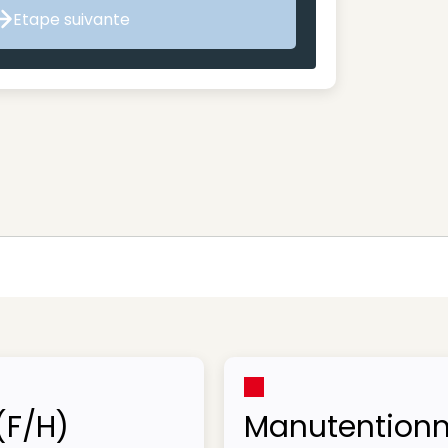
Etape suivante
Etape suivante
(F/H)
Manutentionn