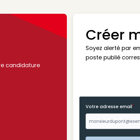
Créer m
Soyez alerté par e
poste publié corre
re candidature
*
Votre adresse email