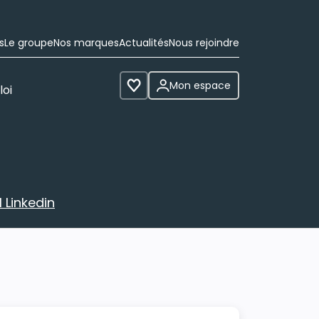
s
Le groupe
Nos marques
Actualités
Nous rejoindre
Mon espace
loi
Voir les favoris
 Linkedin
avec votre profil Linkedin