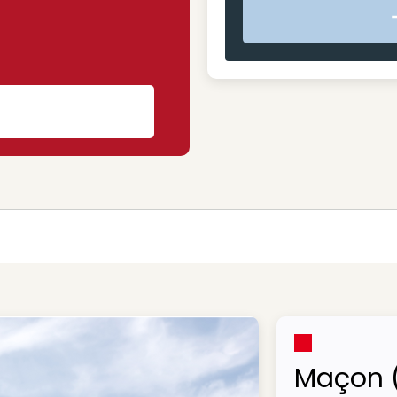
s
Maçon 