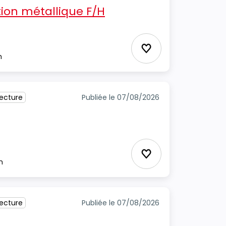
ion métallique F/H
cture
Ajouter aux favori
m
tecture
Publiée le 07/08/2026
Ajouter aux favori
m
tecture
Publiée le 07/08/2026
H