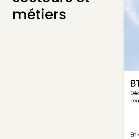
métiers
B
Déc
l’é
En 