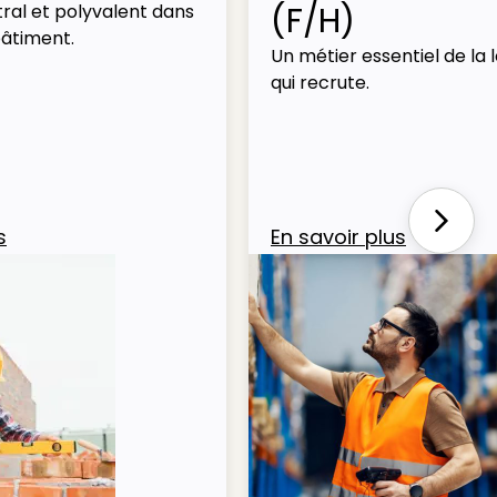
(F/H)
ral et polyvalent dans
bâtiment.
Un métier essentiel de la l
qui recrute.
Next
s
En savoir plus