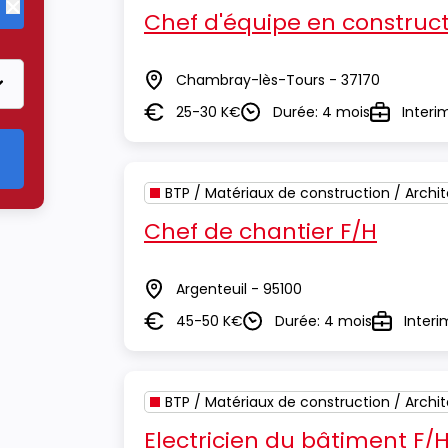
Chef d'équipe en construct
Supprimer le critère BTP / Matériaux de construction / Archite
Chambray-lès-Tours - 37170
Lieu
25-30 K€
Durée: 4 mois
Interi
Salaire
Durée
Type
BTP / Matériaux de construction / Archi
Chef de chantier F/H
Argenteuil - 95100
Lieu
45-50 K€
Durée: 4 mois
Interi
Salaire
Durée
Type
BTP / Matériaux de construction / Archi
Electricien du bâtiment F/