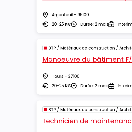
Argenteuil - 95100
Lieu
20-25 K€
Durée: 2 mois
Interi
Salaire
Durée
Type
BTP / Matériaux de construction / Archi
Manoeuvre du bâtiment F
Tours - 37100
Lieu
20-25 K€
Durée: 2 mois
Interi
Salaire
Durée
Type
BTP / Matériaux de construction / Archi
Technicien de maintenance