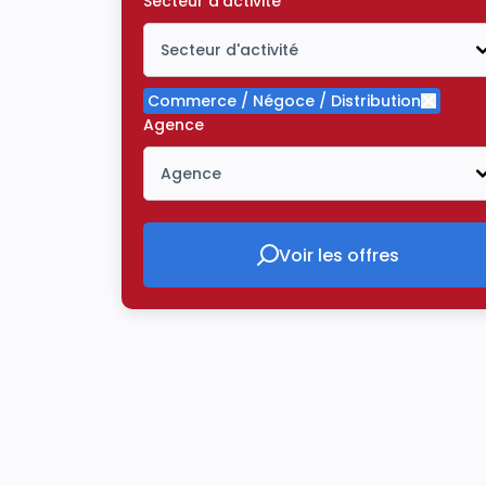
Secteur d'activité
Secteur d'activité
Icône ouvrir la liste déroulante
Commerce / Négoce / Distribution
Supprim
Agence
Agence
Icône ouvrir la liste déroulante
Voir les offres
Voir les offres