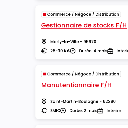
Commerce / Négoce / Distribution
Gestionnaire de stocks F/H
Marly-la-Ville - 95670
Lieu
25-30 K€
Durée: 4 mois
Inter
Salaire
Durée
Type
Commerce / Négoce / Distribution
Manutentionnaire F/H
Saint-Martin-Boulogne - 62280
Lieu
SMIC
Durée: 2 mois
Interim
Salaire
Durée
Type