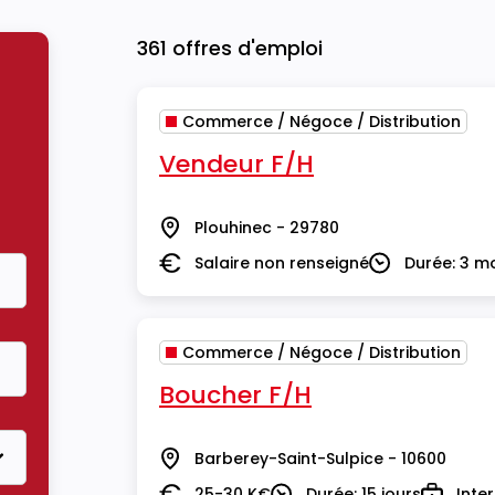
361 offres d'emploi
Commerce / Négoce / Distribution
Vendeur F/H
Plouhinec - 29780
Lieu
Salaire non renseigné
Durée: 3 m
Salaire
Durée
Commerce / Négoce / Distribution
Boucher F/H
Barberey-Saint-Sulpice - 10600
Lieu
25-30 K€
Durée: 15 jours
Inte