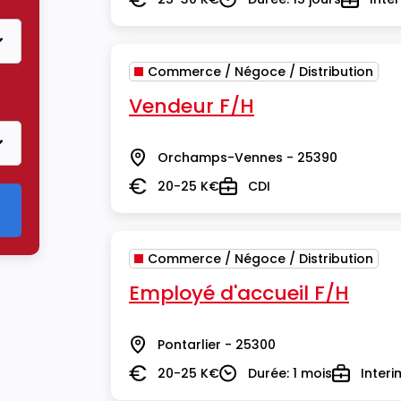
Salaire
Durée
Type
Commerce / Négoce / Distribution
er le critère Commerce / Négoce / Distribution
Vendeur F/H
Orchamps-Vennes - 25390
Lieu
20-25 K€
CDI
Salaire
Type
Commerce / Négoce / Distribution
Employé d'accueil F/H
Pontarlier - 25300
Lieu
20-25 K€
Durée: 1 mois
Interi
Salaire
Durée
Type