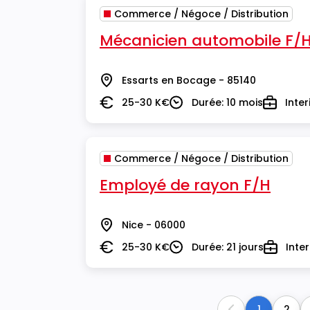
Commerce / Négoce / Distribution
Mécanicien automobile F/
Essarts en Bocage - 85140
Lieu
25-30 K€
Durée: 10 mois
Inte
Salaire
Durée
Type
Commerce / Négoce / Distribution
Employé de rayon F/H
Nice - 06000
Lieu
25-30 K€
Durée: 21 jours
Inte
Salaire
Durée
Type
1
2