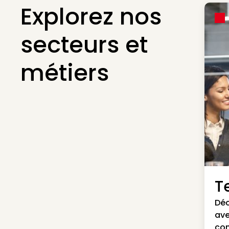
Explorez nos
secteurs et
métiers
Te
Déc
ave
con