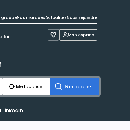
e groupe
Nos marques
Actualités
Nous rejoindre
Mon espace
ploi
Voir les favoris
n
cherche avant soumission du formulaire. Vous pouvez de 
Me localiser
Rechercher
 Linkedin
 avec votre profil Linkedin