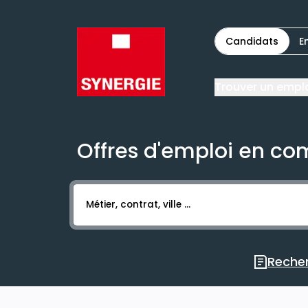
Candidats
E
Trouver un empl
Offres d'emploi en co
Activer l’élément pour lancer l’enregistr
Recher