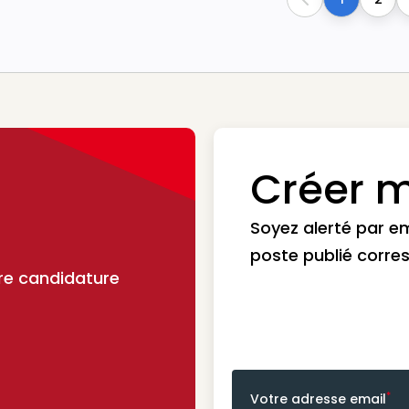
Previous
Créer m
Soyez alerté par e
poste publié corre
re candidature
*
Votre adresse email