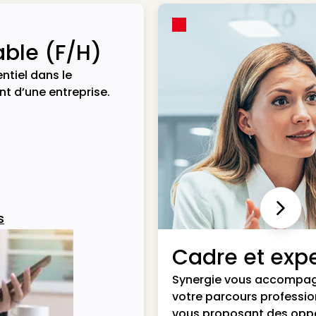
ble (F/H)
ntiel dans le
t d’une entreprise.
Next
s
Cadre et expe
Synergie vous accompa
votre parcours professio
vous proposant des opp