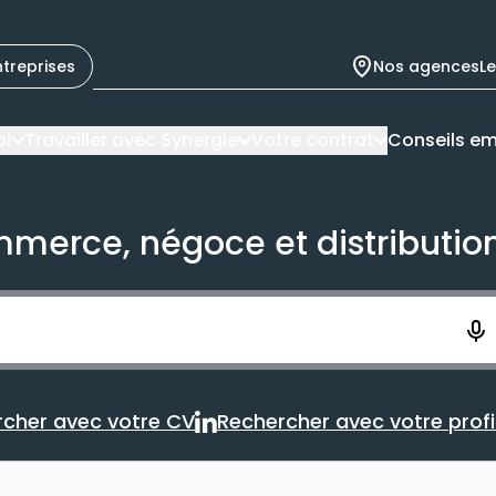
ntreprises
Nos agences
L
oi
Travailler avec Synergie
Votre contrat
Conseils em
mmerce, négoce et distributio
ement. Vous aurez 10 secondes pour enregistrer votre re
cher avec votre CV
Rechercher avec votre profil
Rechercher avec votre CV
Rechercher