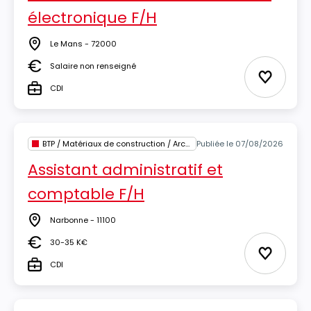
électronique F/H
Le Mans - 72000
Lieu
Salaire non renseigné
Salaire
Ajouter 
CDI
Type
BTP / Matériaux de construction / Architecture
Publiée le 07/08/2026
Assistant administratif et
comptable F/H
Narbonne - 11100
Lieu
30-35 K€
Salaire
Ajouter 
CDI
Type