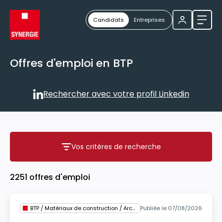
Candidats
Entreprises
Ouvri
Offres d'emploi en BTP
Rechercher avec votre profil Linkedin
Rechercher avec votre profil
Vos critères de recherche
Vos critères de recherche
2251 offres d'emploi
BTP / Matériaux de construction / Architecture
Publiée le 07/08/2026