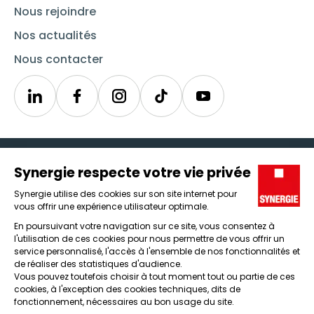
Nous rejoindre
Nos actualités
Nous contacter
Linkedin
Synergie
Instagram
TikTok
Youtube
Trouver un emploi
Icône d'illustration
Candidats
Icône d'illustration
Entreprises
Icône d'illustration
Nos agences
Icône d'illustration
Conditions générales d'utilisation et mentions légales
Protection des données
Lanceur d'alertes