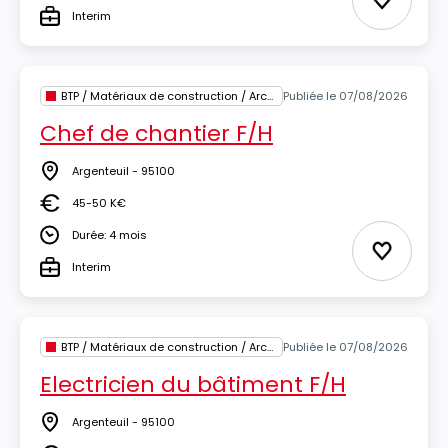
Ajouter 
Interim
Type
BTP / Matériaux de construction / Architecture
Publiée le 07/08/2026
Chef de chantier F/H
Argenteuil - 95100
Lieu
45-50 K€
Salaire
Durée: 4 mois
Durée
Ajouter 
Interim
Type
BTP / Matériaux de construction / Architecture
Publiée le 07/08/2026
Electricien du bâtiment F/H
Argenteuil - 95100
Lieu