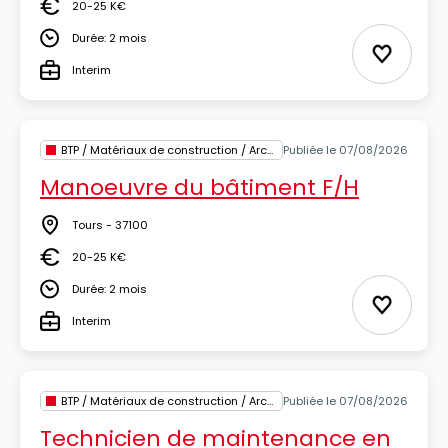
20-25 K€
Salaire
Durée: 2 mois
Durée
Ajouter 
Interim
Type
BTP / Matériaux de construction / Architecture
Publiée le 07/08/2026
Manoeuvre du bâtiment F/H
Tours - 37100
Lieu
20-25 K€
Salaire
Durée: 2 mois
Durée
Ajouter 
Interim
Type
BTP / Matériaux de construction / Architecture
Publiée le 07/08/2026
Technicien de maintenance en