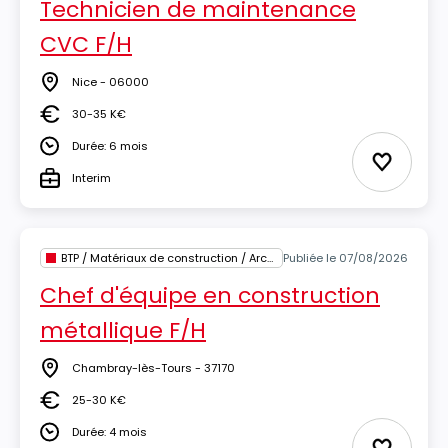
Technicien de maintenance
CVC F/H
Nice - 06000
Lieu
30-35 K€
Salaire
Durée: 6 mois
Durée
Ajouter 
Interim
Type
BTP / Matériaux de construction / Architecture
Publiée le 07/08/2026
Chef d'équipe en construction
métallique F/H
Chambray-lès-Tours - 37170
Lieu
25-30 K€
Salaire
Durée: 4 mois
Durée