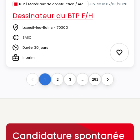
BTP / Matériaux de construction / Architecture
Publiée le 07/08/2026
Dessinateur du BTP F/H
Luxeuil-les-Bains - 70300
Lieu
SMIC
Salaire
Durée: 30 jours
Durée
Ajouter 
Interim
Type
1
2
3
...
282
Previous
Next
Candidature spontanée