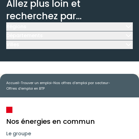
Allez plus loin et
recherchez par...
Régions
Icône d'illustration
Départements
Icône d'illustration
Villes
Icône d'illustration
Accueil
-
Trouver un emploi
-
Nos offres d'emploi par secteur
-
Offres d'emploi en BTP
Nos énergies en commun
Le groupe