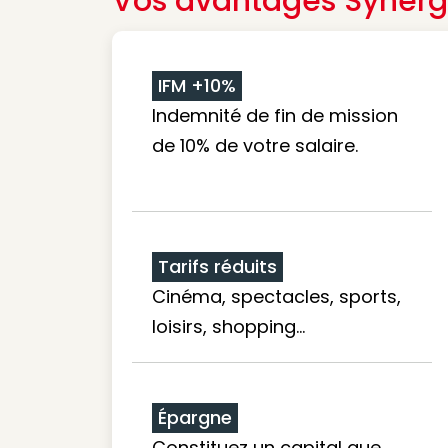
Vos avantages Synerg
IFM +10%
Indemnité de fin de mission
de 10% de votre salaire.
Tarifs réduits
Cinéma, spectacles, sports,
loisirs, shopping...
Épargne
Constituez un capital que