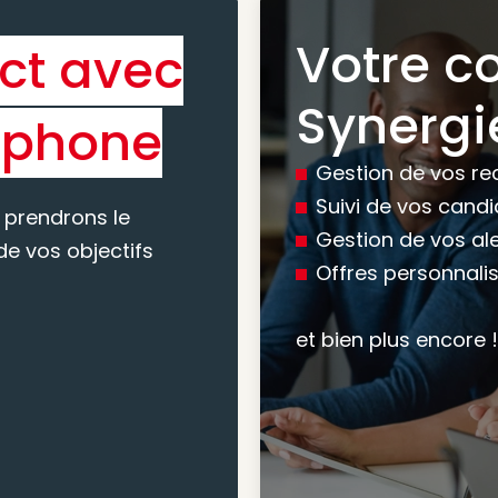
Votre c
ct avec
Bénéfic
Synergi
éphone
experti
Gestion de vos re
conseil
Suivi de vos cand
 prendrons le
Gestion de vos al
e vos objectifs
Offres personnali
Nous vous accomp
votre recherche, en
et bien plus encore !
mesure pour maxim
atteindre vos objec