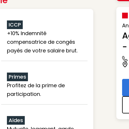
ie
ICCP
An
+10% Indemnité
A
compensatrice de congés
-
payés de votre salaire brut.
Ic
Ic
Primes
Profitez de la prime de
participation.
Aides
Mutuelle, logement, garde