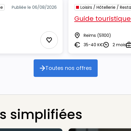
me
Publiée le 06/08/2026
Loisirs / Hôtellerie / Res
Guide touristique
Reims
(51100)
Lieu
Ajouter aux Favoris
35-40 K€
2 mois
Salaire
Durée
T
Toutes nos offres
Toutes nos offres
 simplifiées