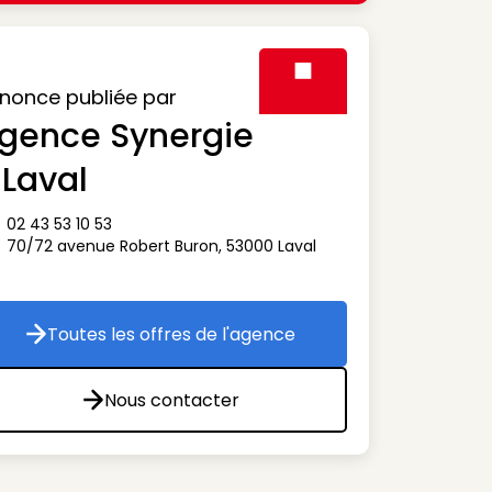
nonce publiée par
gence Synergie
Visuel générique des agen
 Laval
02 43 53 10 53
ône téléphone
70/72 avenue Robert Buron
,
53000
Laval
ône adresse
Toutes les offres de l'agence
Toutes les offres de l'agence
Nous contacter
Nous contacter