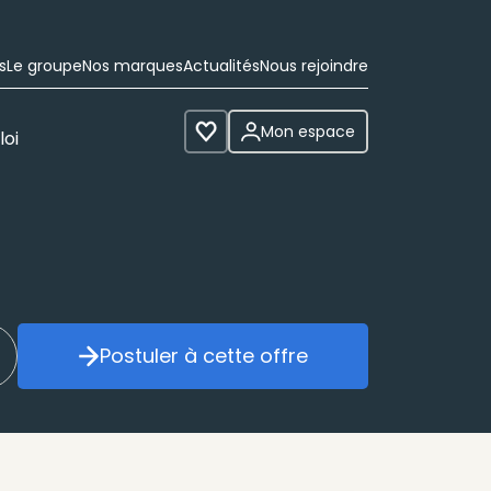
s
Le groupe
Nos marques
Actualités
Nous rejoindre
Mon espace
loi
Voir les favoris
Postuler à cette offre
réer mon alerte
Postuler à cette offre