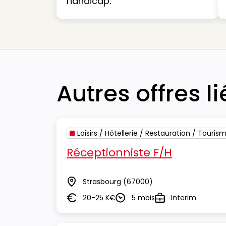
handicap.
Autres offres l
Loisirs / Hôtellerie / Restauration / Touris
Réceptionniste F/H
Strasbourg
(67000)
Lieu
20-25 K€
5 mois
Interim
Salaire
Durée
Type