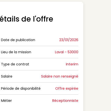
étails de l'offre
Date de publication
23/01/2026
n Date de publication
Lieu de la mission
Laval - 53000
n Lieu de la mission
Type de contrat
Interim
on Type de contrat
Salaire
Salaire non renseigné
n Salaire
Période de disponibilité
Offre expirée
n Période de disponibilité
Métier
Réceptionniste
n Métier