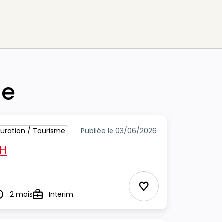
he
tauration / Tourisme
Publiée le 03/06/2026
/H
Ajouter aux Favor
2 mois
Interim
urée
Type