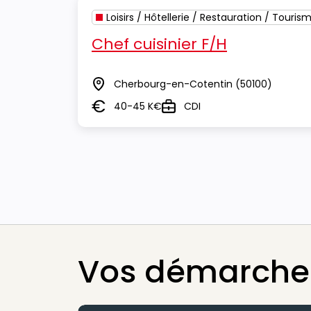
Loisirs / Hôtellerie / Restauration / Touris
Chef cuisinier F/H
Cherbourg-en-Cotentin
(50100)
Lieu
40-45 K€
CDI
Salaire
Type
Vos démarches