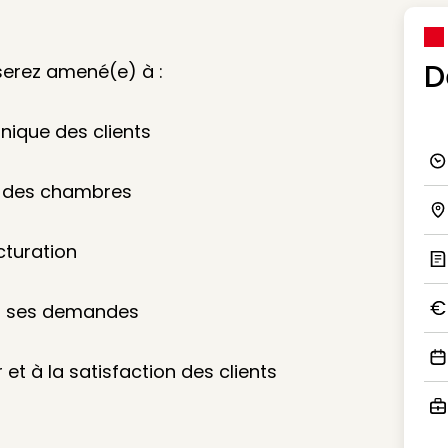
D
serez amené(e) à :
onique des clients
Ico
ng des chambres
Ico
cturation
Ic
 à ses demandes
Ico
et à la satisfaction des clients
Ico
Ico