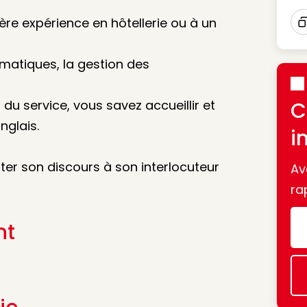
ère expérience en hôtellerie ou à un
I
ormatiques, la gestion des
du service, vous savez accueillir et
C
nglais.
i
ter son discours à son interlocuteur
Av
ra
nt