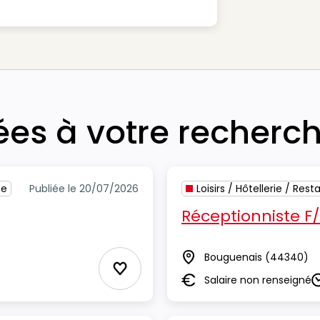
iées à votre recherc
me
Publiée le 20/07/2026
Loisirs / Hôtellerie / Res
Réceptionniste F
Bouguenais
(44340)
Lieu
Ajouter aux Favoris
Salaire non renseigné
Salaire
D