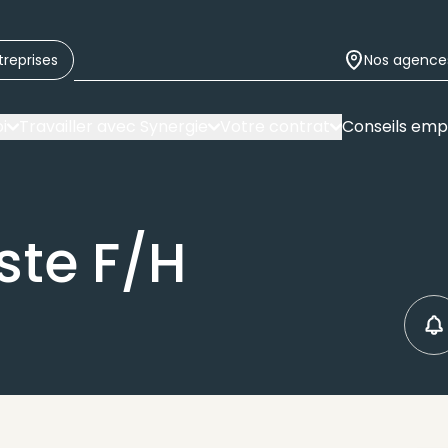
treprises
Nos agence
i
Travailler avec Synergie
Votre contrat
Conseils emp
ste F/H
C