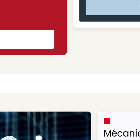
s
Mécani