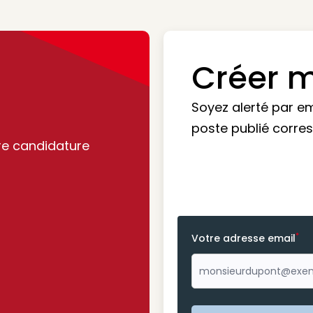
Créer m
Soyez alerté par e
poste publié corre
re candidature
*
Votre adresse email