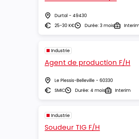
Durtal - 49430
Lieu
25-30 K€
Durée: 3 mois
Interi
Salaire
Durée
Type
Industrie
Agent de production F/H
Le Plessis-Belleville - 60330
Lieu
SMIC
Durée: 4 mois
Interim
Salaire
Durée
Type
Industrie
Soudeur TIG F/H