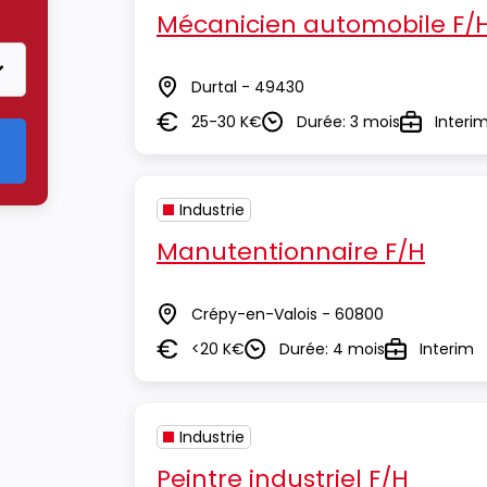
Mécanicien automobile F/
Durtal - 49430
Lieu
25-30 K€
Durée: 3 mois
Interi
Salaire
Durée
Type
Industrie
Manutentionnaire F/H
Crépy-en-Valois - 60800
Lieu
<20 K€
Durée: 4 mois
Interim
Salaire
Durée
Type
Industrie
Peintre industriel F/H