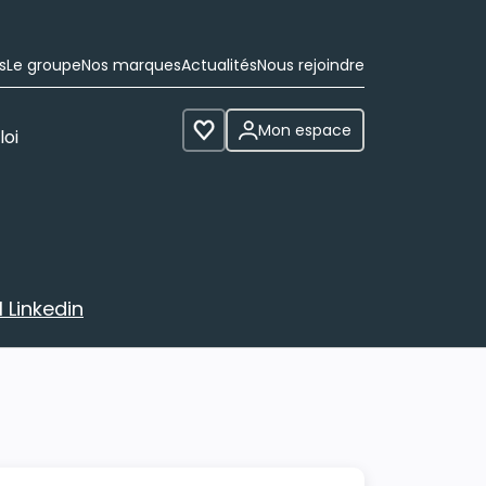
s
Le groupe
Nos marques
Actualités
Nous rejoindre
Mon espace
loi
Voir les favoris
 Linkedin
avec votre profil Linkedin