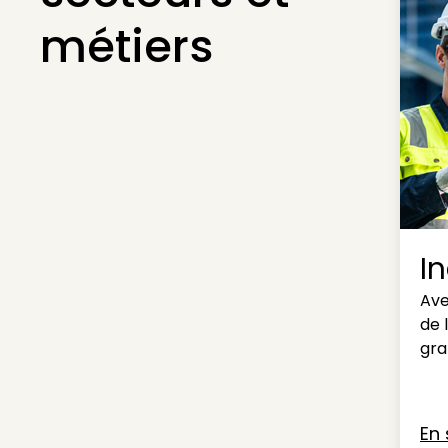
métiers
I
Ave
de 
gra
En 