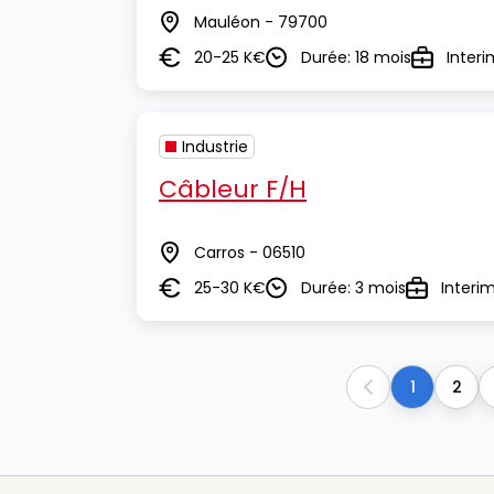
Mauléon - 79700
Lieu
20-25 K€
Durée: 18 mois
Interi
Salaire
Durée
Type
Industrie
Câbleur F/H
Carros - 06510
Lieu
25-30 K€
Durée: 3 mois
Interi
Salaire
Durée
Type
1
2
Previous