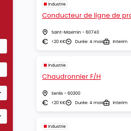
Industrie
Conducteur de ligne de pr
Saint-Maximin - 60740
Lieu
<20 K€
Durée: 4 mois
Interim
Salaire
Durée
Type
Industrie
Chaudronnier F/H
Senlis - 60300
Lieu
<20 K€
Durée: 4 mois
Interim
Salaire
Durée
Type
Industrie