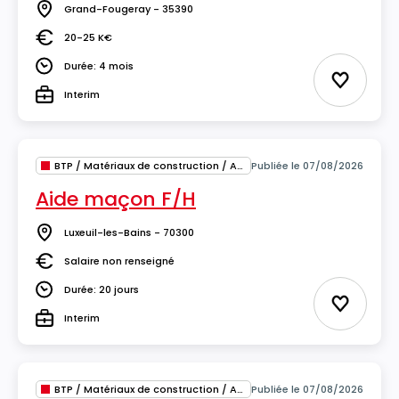
Grand-Fougeray - 35390
Lieu
20-25 K€
Salaire
Durée: 4 mois
Durée
Ajouter 
Interim
Type
BTP / Matériaux de construction / Architecture
Publiée le 07/08/2026
Aide maçon F/H
Luxeuil-les-Bains - 70300
Lieu
Salaire non renseigné
Salaire
Durée: 20 jours
Durée
Ajouter 
Interim
Type
BTP / Matériaux de construction / Architecture
Publiée le 07/08/2026