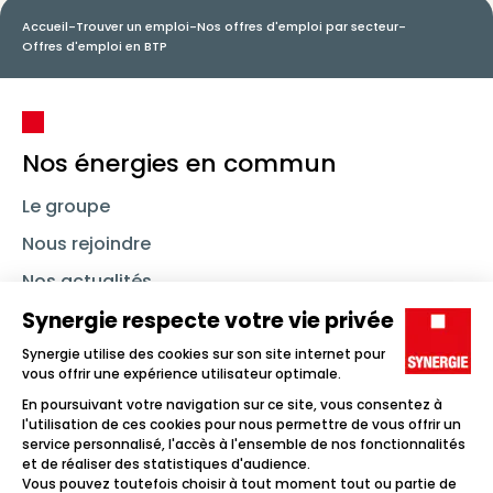
Accueil
-
Trouver un emploi
-
Nos offres d'emploi par secteur
-
Offres d'emploi en BTP
Nos énergies en commun
Le groupe
Nous rejoindre
Nos actualités
Nous contacter
Linkedin
Synergie
Instagram
TikTok
Youtube
Trouver un emploi
Icône d'illustration