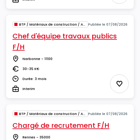
Type
BTP / Matériaux de construction / Architecture
Publiée le 07/08/2026
Chef d'équipe travaux publics
F/H
Narbonne - 11100
Lieu
30-35 K€
Salaire
Durée: 3 mois
Durée
Ajouter 
Interim
Type
BTP / Matériaux de construction / Architecture
Publiée le 07/08/2026
Chargé de recrutement F/H
Rennes - 35000