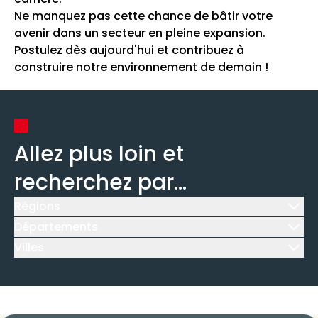
Ne manquez pas cette chance de bâtir votre
avenir dans un secteur en pleine expansion.
Postulez dès aujourd'hui et contribuez à
construire notre environnement de demain !
Allez plus loin et
recherchez par...
Régions
Icône d'illustration
Départements
Icône d'illustration
Villes
Icône d'illustration