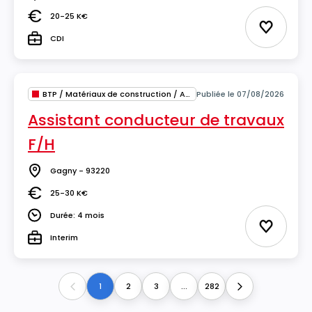
Lieu
20-25 K€
Salaire
Ajouter 
CDI
Type
BTP / Matériaux de construction / Architecture
Publiée le 07/08/2026
Assistant conducteur de travaux
F/H
Gagny - 93220
Lieu
25-30 K€
Salaire
Durée: 4 mois
Durée
Ajouter 
Interim
Type
1
2
3
...
282
Previous
Next