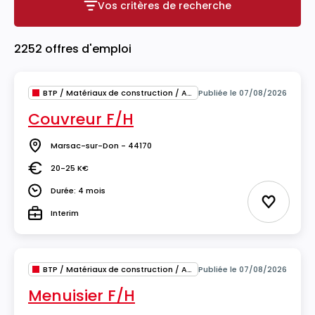
Vos critères de recherche
Vos critères de recherche
2252 offres d'emploi
BTP / Matériaux de construction / Architecture
Publiée le 07/08/2026
Couvreur F/H
Marsac-sur-Don - 44170
Lieu
20-25 K€
Salaire
Durée: 4 mois
Durée
Ajouter 
Interim
Type
BTP / Matériaux de construction / Architecture
Publiée le 07/08/2026
Menuisier F/H