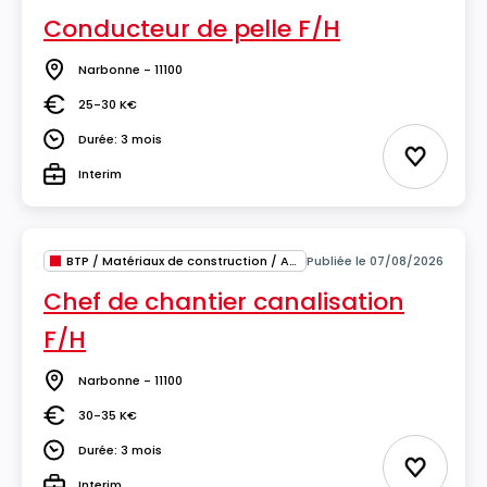
Conducteur de pelle F/H
Narbonne - 11100
Lieu
25-30 K€
Salaire
Durée: 3 mois
Durée
Ajouter 
Interim
Type
BTP / Matériaux de construction / Architecture
Publiée le 07/08/2026
Chef de chantier canalisation
F/H
Narbonne - 11100
Lieu
30-35 K€
Salaire
Durée: 3 mois
Durée
Ajouter 
Interim