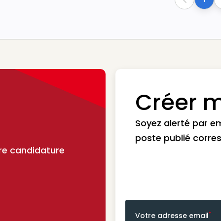
Previous
Créer m
Soyez alerté par e
poste publié corre
re candidature
*
Votre adresse email