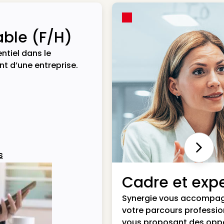
ble (F/H)
ntiel dans le
t d’une entreprise.
Next
s
Cadre et expe
Synergie vous accompa
votre parcours professio
vous proposant des opp