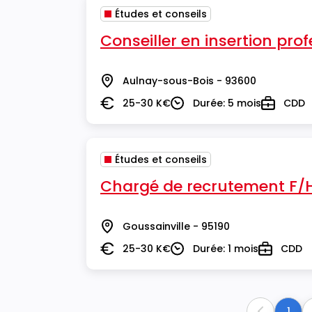
Études et conseils
Conseiller en insertion pro
Aulnay-sous-Bois - 93600
Lieu
25-30 K€
Durée: 5 mois
CDD
Salaire
Durée
Type
Études et conseils
Chargé de recrutement F/
Goussainville - 95190
Lieu
25-30 K€
Durée: 1 mois
CDD
Salaire
Durée
Type
1