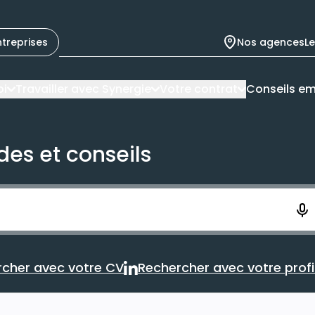
ntreprises
Nos agences
L
oi
Travailler avec Synergie
Votre contrat
Conseils em
des et conseils
ement. Vous aurez 10 secondes pour enregistrer votre re
cher avec votre CV
Rechercher avec votre profil
Rechercher avec votre CV
Rechercher