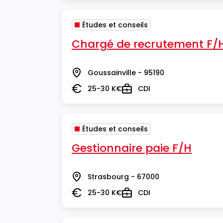
Études et conseils
Chargé de recrutement F/
Goussainville - 95190
Lieu
25-30 K€
CDI
Salaire
Type
Études et conseils
Gestionnaire paie F/H
Strasbourg - 67000
Lieu
25-30 K€
CDI
Salaire
Type