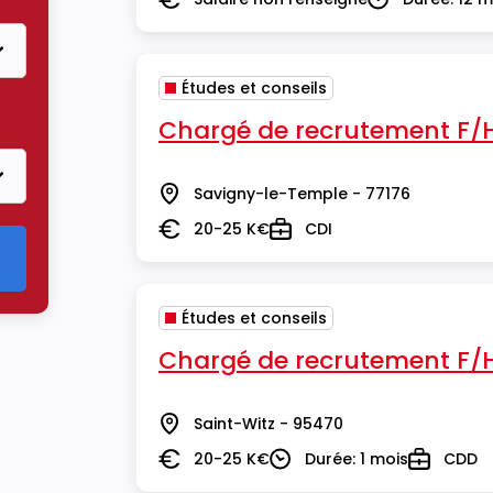
Salaire
Durée
Études et conseils
des et conseils
Chargé de recrutement F/
Savigny-le-Temple - 77176
Lieu
20-25 K€
CDI
Salaire
Type
Études et conseils
Chargé de recrutement F/
Saint-Witz - 95470
Lieu
20-25 K€
Durée: 1 mois
CDD
Salaire
Durée
Type