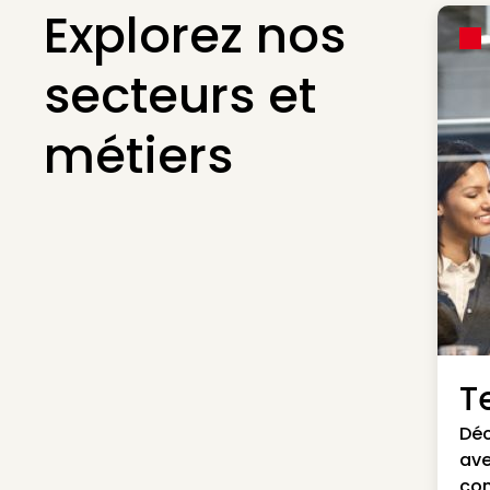
Explorez nos
secteurs et
métiers
Te
Déc
ave
con