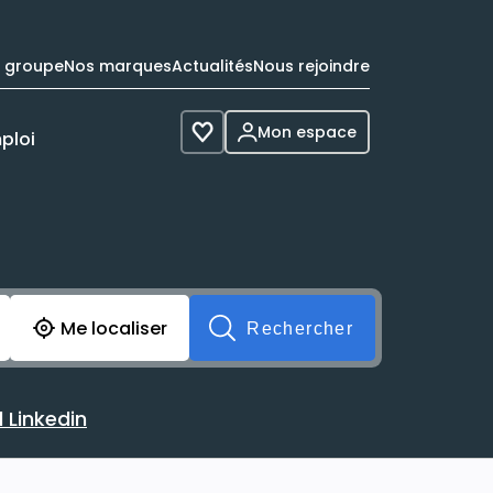
e groupe
Nos marques
Actualités
Nous rejoindre
Mon espace
ploi
Voir les favoris
cherche avant soumission du formulaire. Vous pouvez de 
Me localiser
Rechercher
 Linkedin
 avec votre profil Linkedin