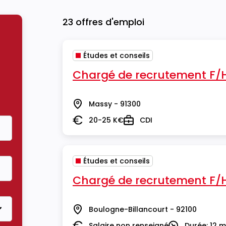
23 offres d'emploi
Études et conseils
Chargé de recrutement F/
Massy - 91300
Lieu
20-25 K€
CDI
Salaire
Type
Études et conseils
Chargé de recrutement F/
Boulogne-Billancourt - 92100
Lieu
Salaire non renseigné
Durée: 12 m