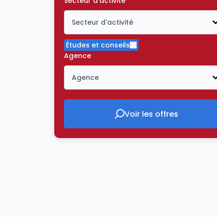
Secteur d'activité
Secteur d'activité
Icône ouvrir la liste déroulante
Études et conseils
Supprimer le critère Étu
Agence
Agence
Icône ouvrir la liste déroulante
Voir les offres
Voir les offres