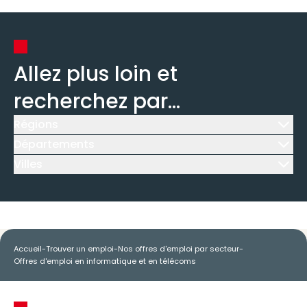
Allez plus loin et
recherchez par...
Régions
Icône d'illustration
Départements
Icône d'illustration
Villes
Icône d'illustration
Accueil
-
Trouver un emploi
-
Nos offres d'emploi par secteur
-
Offres d'emploi en informatique et en télécoms