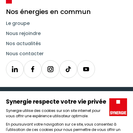
Nos énergies en commun
Le groupe
Nous rejoindre
Nos actualités
Nous contacter
Linkedin
Synergie
Instagram
TikTok
Youtube
Trouver un emploi
Icône d'illustration
Candidats
Icône d'illustration
Entreprises
Icône d'illustration
Nos agences
Icône d'illustration