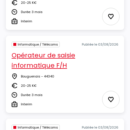
20-25 K€
Salaire
Durée: 3 mois
Durée
Ajouter 
Interim
Type
Informatique / Télécoms
Publiée le 03/08/2026
Opérateur de saisie
informatique F/H
Bouguenais - 44340
Lieu
20-25 K€
Salaire
Durée: 3 mois
Durée
Ajouter 
Interim
Type
Informatique / Télécoms
Publiée le 03/08/2026