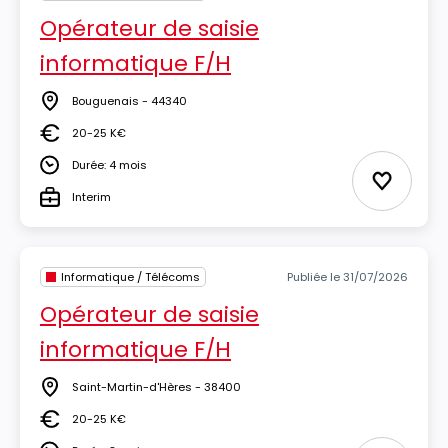
Opérateur de saisie
informatique F/H
Bouguenais - 44340
Lieu
20-25 K€
Salaire
Durée: 4 mois
Durée
Ajouter 
Interim
Type
Informatique / Télécoms
Publiée le 31/07/2026
Opérateur de saisie
informatique F/H
Saint-Martin-d'Hères - 38400
Lieu
20-25 K€
Salaire