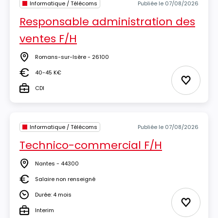
Informatique / Télécoms
Publiée le 07/08/2026
Responsable administration des
ventes F/H
Romans-sur-Isère - 26100
Lieu
40-45 K€
Salaire
Ajouter 
CDI
Type
Informatique / Télécoms
Publiée le 07/08/2026
Technico-commercial F/H
Nantes - 44300
Lieu
Salaire non renseigné
Salaire
Durée: 4 mois
Durée
Ajouter 
Interim
Type