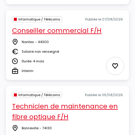
Informatique / Télécoms
Publiée le 07/08/2026
Conseiller commercial F/H
Nantes - 44300
Lieu
Salaire non renseigné
Salaire
Durée: 4 mois
Durée
Ajouter 
Interim
Type
Informatique / Télécoms
Publiée le 05/08/2026
Technicien de maintenance en
fibre optique F/H
Bonneville - 74130
Lieu