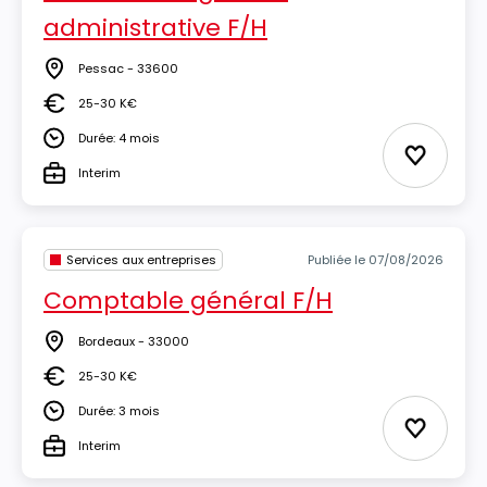
administrative F/H
Pessac - 33600
Lieu
25-30 K€
Salaire
Durée: 4 mois
Durée
Ajouter 
Interim
Type
Services aux entreprises
Publiée le 07/08/2026
Comptable général F/H
Bordeaux - 33000
Lieu
25-30 K€
Salaire
Durée: 3 mois
Durée
Ajouter 
Interim
Type