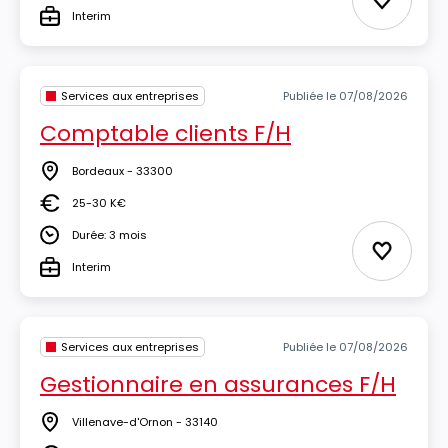
Ajouter 
Interim
Type
Services aux entreprises
Publiée le 07/08/2026
Comptable clients F/H
Bordeaux - 33300
Lieu
25-30 K€
Salaire
Durée: 3 mois
Durée
Ajouter 
Interim
Type
Services aux entreprises
Publiée le 07/08/2026
Gestionnaire en assurances F/H
Villenave-d'Ornon - 33140
Lieu