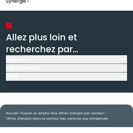
Synergie !
Allez plus loin et
recherchez par...
Régions
Icône d'illustration
Départements
Icône d'illustration
Villes
Icône d'illustration
Accueil
-
Trouver un emploi
-
Nos offres d'emploi par secteur
-
Offres d'emploi dans le secteur des services aux entreprises