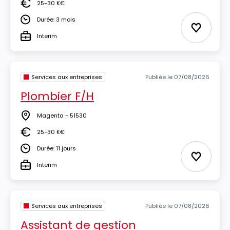
25-30 K€
Salaire
Durée: 3 mois
Durée
Ajouter 
Interim
Type
Services aux entreprises
Publiée le 07/08/2026
Plombier F/H
Magenta - 51530
Lieu
25-30 K€
Salaire
Durée: 11 jours
Durée
Ajouter 
Interim
Type
Services aux entreprises
Publiée le 07/08/2026
Assistant de gestion