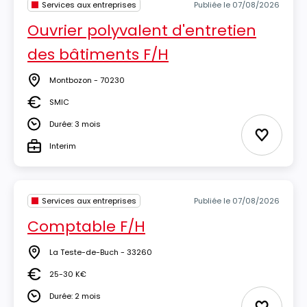
Services aux entreprises
Publiée le 07/08/2026
Ouvrier polyvalent d'entretien
des bâtiments F/H
Montbozon - 70230
Lieu
SMIC
Salaire
Durée: 3 mois
Durée
Ajouter 
Interim
Type
Services aux entreprises
Publiée le 07/08/2026
Comptable F/H
La Teste-de-Buch - 33260
Lieu
25-30 K€
Salaire
Durée: 2 mois
Durée