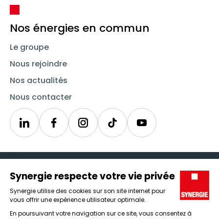
Nos énergies en commun
Le groupe
Nous rejoindre
Nos actualités
Nous contacter
Linkedin
Synergie
Instagram
TikTok
Youtube
Trouver un emploi
Icône d'illustration
Candidats
Icône d'illustration
Entreprises
Icône d'illustration
Nos agences
Icône d'illustration