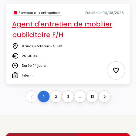
Services aux entreprises
Publiée le 06/08/2026
Agent d'entretien de mobilier
publicitaire F/H
Blancs-Coteaux - 51190
Lieu
25-30 K€
Salaire
Durée: 14 jours
Durée
Ajouter 
Interim
Type
1
2
3
...
13
Previous
Next