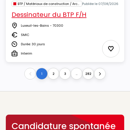
BTP / Matériaux de construction / Architecture
Publiée le 07/08/2026
Dessinateur du BTP F/H
Luxeuil-les-Bains - 70300
Lieu
SMIC
Salaire
Durée: 30 jours
Durée
Ajouter 
Interim
Type
1
2
3
...
282
Previous
Next
Candidature spontanée