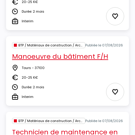
20-25 K€
Salaire
Durée: 2 mois
Durée
Ajouter 
Interim
Type
BTP / Matériaux de construction / Architecture
Publiée le 07/08/2026
Manoeuvre du bâtiment F/H
Tours - 37100
Lieu
20-25 K€
Salaire
Durée: 2 mois
Durée
Ajouter 
Interim
Type
BTP / Matériaux de construction / Architecture
Publiée le 07/08/2026
Technicien de maintenance en