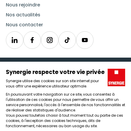
Nous rejoindre
Nos actualités
Nous contacter
Linkedin
Synergie
Instagram
TikTok
Youtube
Trouver un emploi
Icône d'illustration
Candidats
Icône d'illustration
Entreprises
Icône d'illustration
Nos agences
Icône d'illustration
Conditions générales d'utilisation et mentions légales
Protection des données
Lanceur d'alertes