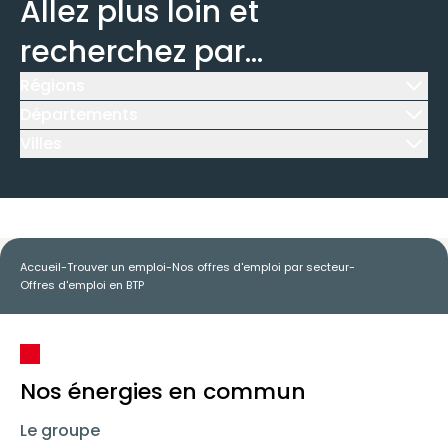
Allez plus loin et
recherchez par...
Régions
Icône d'illustration
Départements
Icône d'illustration
Villes
Icône d'illustration
Accueil
-
Trouver un emploi
-
Nos offres d'emploi par secteur
-
Offres d'emploi en BTP
Nos énergies en commun
Le groupe