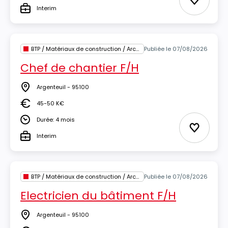
Ajouter 
Interim
Type
BTP / Matériaux de construction / Architecture
Publiée le 07/08/2026
Chef de chantier F/H
Argenteuil - 95100
Lieu
45-50 K€
Salaire
Durée: 4 mois
Durée
Ajouter 
Interim
Type
BTP / Matériaux de construction / Architecture
Publiée le 07/08/2026
Electricien du bâtiment F/H
Argenteuil - 95100
Lieu