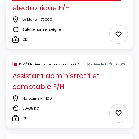
électronique F/H
Le Mans - 72000
Lieu
Salaire non renseigné
Salaire
Ajouter 
CDI
Type
BTP / Matériaux de construction / Architecture
Publiée le 07/08/2026
Assistant administratif et
comptable F/H
Narbonne - 11100
Lieu
30-35 K€
Salaire
Ajouter 
CDI
Type