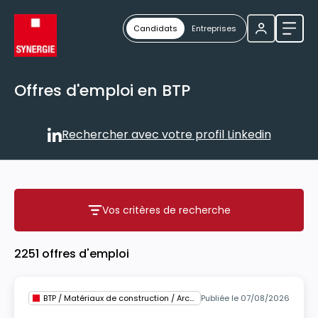
Candidats
Entreprises
Ouvri
Offres d'emploi en BTP
Rechercher avec votre profil Linkedin
Rechercher avec votre profil
Vos critères de recherche
Vos critères de recherche
2251 offres d'emploi
BTP / Matériaux de construction / Architecture
Publiée le 07/08/2026