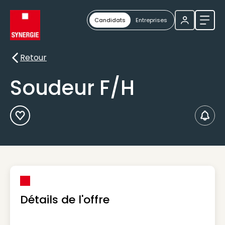
Candidats
Entreprises
Ouvri
Retour
Retour
Soudeur F/H
Ajouter aux Favoris
Créer
Détails de l'offre