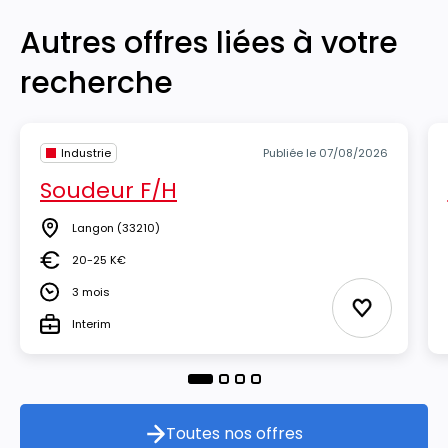
Autres offres liées à votre
recherche
Industrie
Publiée le 07/08/2026
Soudeur F/H
Langon
(33210)
Lieu
20-25 K€
Salaire
3 mois
Durée
Ajouter aux
Interim
Type
Toutes nos offres
Toutes nos offres