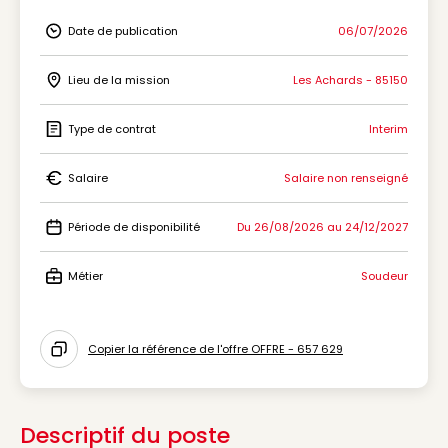
Date de publication
06/07/2026
Icon Date de publication
Lieu de la mission
Les Achards - 85150
Icon Lieu de la mission
Type de contrat
Interim
Icon Type de contrat
Salaire
Salaire non renseigné
Icon Salaire
Période de disponibilité
Du 26/08/2026 au 24/12/2027
Icon Période de disponibilité
Métier
Soudeur
Icon Métier
Copier la référence de l'offre OFFRE - 657 629
Icon copy to clipboard
Descriptif du poste