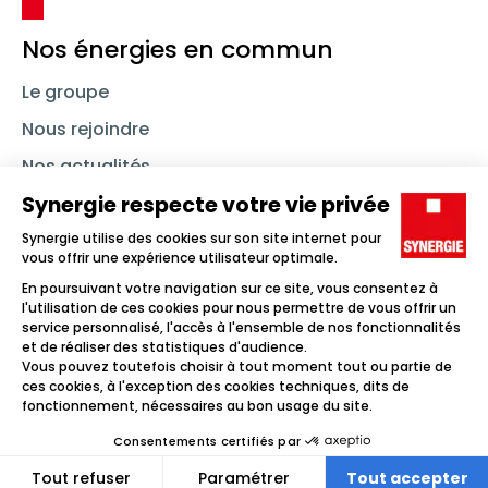
Nos énergies en commun
Le groupe
Nous rejoindre
Nos actualités
Nous contacter
Linkedin
Synergie
Instagram
TikTok
Youtube
Trouver un emploi
Icône d'illustration
Candidats
Icône d'illustration
Entreprises
Icône d'illustration
Nos agences
Icône d'illustration