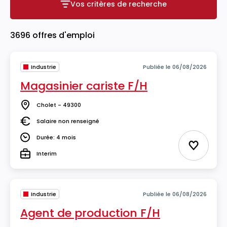
Vos critères de recherche
Vos critères de recherche
3696 offres d'emploi
Industrie
Publiée le 06/08/2026
Magasinier cariste F/H
Cholet - 49300
Lieu
Salaire non renseigné
Salaire
Durée: 4 mois
Durée
Ajouter 
Interim
Type
Industrie
Publiée le 06/08/2026
Agent de production F/H