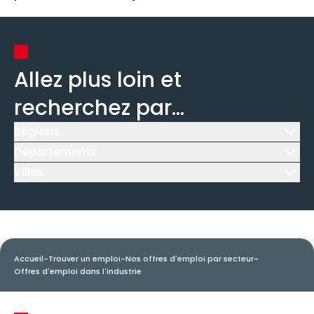
Allez plus loin et
recherchez par...
Régions
Icône d'illustration
Départements
Icône d'illustration
Villes
Icône d'illustration
Accueil
-
Trouver un emploi
-
Nos offres d'emploi par secteur
-
Offres d'emploi dans l'industrie