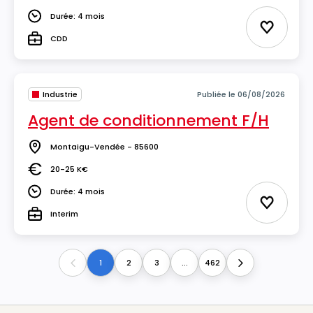
Salaire
Durée: 4 mois
Durée
Ajouter 
CDD
Type
Industrie
Publiée le 06/08/2026
Agent de conditionnement F/H
Montaigu-Vendée - 85600
Lieu
20-25 K€
Salaire
Durée: 4 mois
Durée
Ajouter 
Interim
Type
1
2
3
...
462
Previous
Next