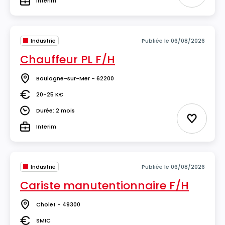
Interim
Type
Industrie
Publiée le 06/08/2026
Chauffeur PL F/H
Boulogne-sur-Mer - 62200
Lieu
20-25 K€
Salaire
Durée: 2 mois
Durée
Ajouter 
Interim
Type
Industrie
Publiée le 06/08/2026
Cariste manutentionnaire F/H
Cholet - 49300
Lieu
SMIC