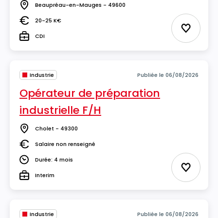
Beaupréau-en-Mauges - 49600
Lieu
20-25 K€
Salaire
Ajouter 
CDI
Type
Industrie
Publiée le 06/08/2026
Opérateur de préparation
industrielle F/H
Cholet - 49300
Lieu
Salaire non renseigné
Salaire
Durée: 4 mois
Durée
Ajouter 
Interim
Type
Industrie
Publiée le 06/08/2026