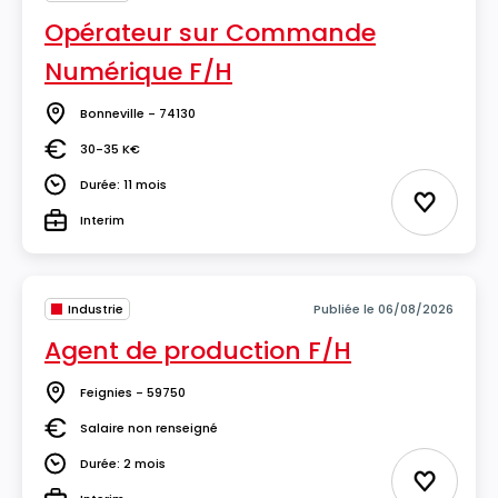
Opérateur sur Commande
Numérique F/H
Bonneville - 74130
Lieu
30-35 K€
Salaire
Durée: 11 mois
Durée
Ajouter 
Interim
Type
Industrie
Publiée le 06/08/2026
Agent de production F/H
Feignies - 59750
Lieu
Salaire non renseigné
Salaire
Durée: 2 mois
Durée
Ajouter 