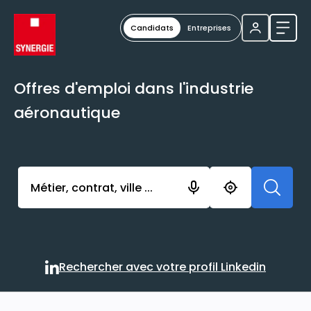
Candidats
Entreprises
Ouvri
Offres d'emploi dans l'industrie
aéronautique
Activer l’élément pour lancer l’enregistrement. Vou
Rechercher avec votre profil Linkedin
Rechercher avec votre profi