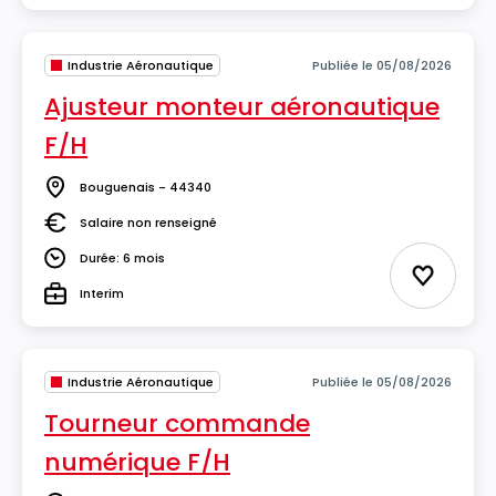
Industrie Aéronautique
Publiée le 05/08/2026
Ajusteur monteur aéronautique
F/H
Bouguenais - 44340
Lieu
Salaire non renseigné
Salaire
Durée: 6 mois
Durée
Ajouter 
Interim
Type
Industrie Aéronautique
Publiée le 05/08/2026
Tourneur commande
numérique F/H