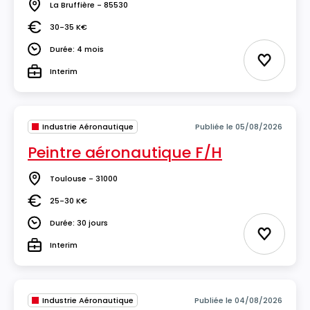
La Bruffière - 85530
Lieu
30-35 K€
Salaire
Durée: 4 mois
Durée
Ajouter 
Interim
Type
Industrie Aéronautique
Publiée le 05/08/2026
Peintre aéronautique F/H
Toulouse - 31000
Lieu
25-30 K€
Salaire
Durée: 30 jours
Durée
Ajouter 
Interim
Type
Industrie Aéronautique
Publiée le 04/08/2026