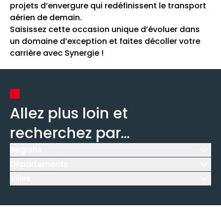
projets d’envergure qui redéfinissent le transport
aérien de demain.
Saisissez cette occasion unique d’évoluer dans
un domaine d’exception et faites décoller votre
carrière avec Synergie !
Allez plus loin et
recherchez par...
Régions
Icône d'illustration
Départements
Icône d'illustration
Villes
Icône d'illustration