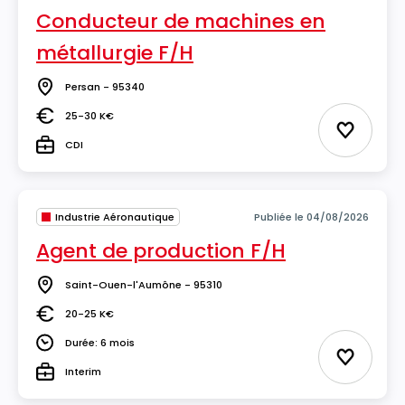
Conducteur de machines en
métallurgie F/H
Persan - 95340
Lieu
25-30 K€
Salaire
Ajouter 
CDI
Type
Industrie Aéronautique
Publiée le 04/08/2026
Agent de production F/H
Saint-Ouen-l'Aumône - 95310
Lieu
20-25 K€
Salaire
Durée: 6 mois
Durée
Ajouter 
Interim
Type