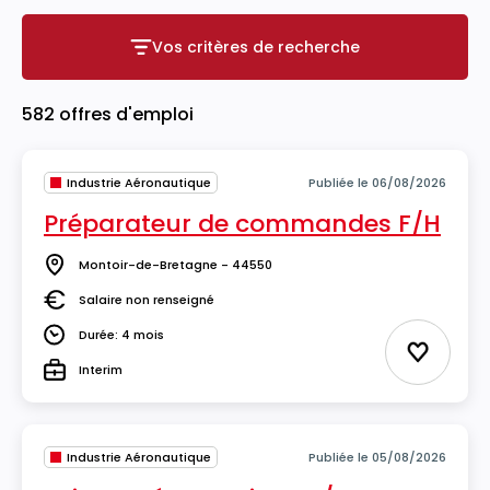
Vos critères de recherche
Vos critères de recherche
582 offres d'emploi
Industrie Aéronautique
Publiée le 06/08/2026
Préparateur de commandes F/H
Montoir-de-Bretagne - 44550
Lieu
Salaire non renseigné
Salaire
Durée: 4 mois
Durée
Ajouter 
Interim
Type
Industrie Aéronautique
Publiée le 05/08/2026