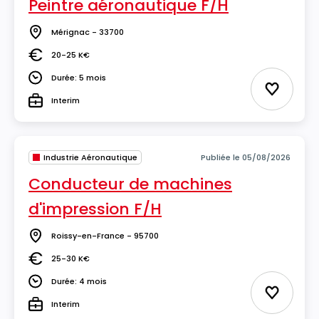
Peintre aéronautique F/H
Mérignac - 33700
Lieu
20-25 K€
Salaire
Durée: 5 mois
Durée
Ajouter 
Interim
Type
Industrie Aéronautique
Publiée le 05/08/2026
Conducteur de machines
d'impression F/H
Roissy-en-France - 95700
Lieu
25-30 K€
Salaire
Durée: 4 mois
Durée
Ajouter 
Interim
Type