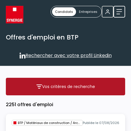
Candidats
Entreprises
Ouvri
Offres d'emploi en BTP
Rechercher avec votre profil Linkedin
Rechercher avec votre profil
Vos critères de recherche
Vos critères de recherche
2251 offres d'emploi
BTP / Matériaux de construction / Architecture
Publiée le 07/08/2026