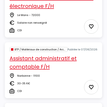
électronique F/H
Le Mans - 72000
Lieu
Salaire non renseigné
Salaire
Ajouter 
CDI
Type
BTP / Matériaux de construction / Architecture
Publiée le 07/08/2026
Assistant administratif et
comptable F/H
Narbonne - 11100
Lieu
30-35 K€
Salaire
Ajouter 
CDI
Type