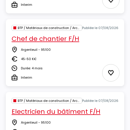
Ajouter 
Interim
Type
BTP / Matériaux de construction / Architecture
Publiée le 07/08/2026
Chef de chantier F/H
Argenteuil - 95100
Lieu
45-50 K€
Salaire
Durée: 4 mois
Durée
Ajouter 
Interim
Type
BTP / Matériaux de construction / Architecture
Publiée le 07/08/2026
Electricien du bâtiment F/H
Argenteuil - 95100
Lieu