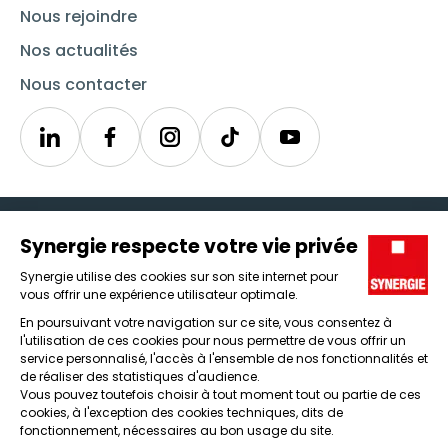
Nous rejoindre
Nos actualités
Nous contacter
Linkedin
Synergie
Instagram
TikTok
Youtube
Trouver un emploi
Icône d'illustration
Candidats
Icône d'illustration
Entreprises
Icône d'illustration
Nos agences
Icône d'illustration
Conditions générales d'utilisation et mentions légales
Protection des données
Lanceur d'alertes