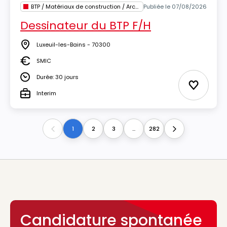
BTP / Matériaux de construction / Architecture
Publiée le 07/08/2026
Dessinateur du BTP F/H
Luxeuil-les-Bains - 70300
Lieu
SMIC
Salaire
Durée: 30 jours
Durée
Ajouter 
Interim
Type
1
2
3
...
282
Previous
Next
Candidature spontanée