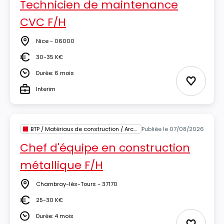
Technicien de maintenance
CVC F/H
Nice - 06000
Lieu
30-35 K€
Salaire
Durée: 6 mois
Durée
Ajouter 
Interim
Type
BTP / Matériaux de construction / Architecture
Publiée le 07/08/2026
Chef d'équipe en construction
métallique F/H
Chambray-lès-Tours - 37170
Lieu
25-30 K€
Salaire
Durée: 4 mois
Durée