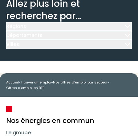
Allez plus loin et
recherchez par...
Régions
Icône d'illustration
Départements
Icône d'illustration
Villes
Icône d'illustration
Accueil
-
Trouver un emploi
-
Nos offres d'emploi par secteur
-
Offres d'emploi en BTP
Nos énergies en commun
Le groupe