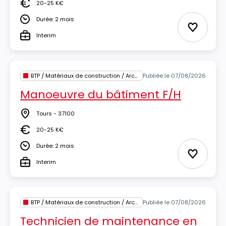
20-25 K€
Salaire
Durée: 2 mois
Durée
Ajouter 
Interim
Type
BTP / Matériaux de construction / Architecture
Publiée le 07/08/2026
Manoeuvre du bâtiment F/H
Tours - 37100
Lieu
20-25 K€
Salaire
Durée: 2 mois
Durée
Ajouter 
Interim
Type
BTP / Matériaux de construction / Architecture
Publiée le 07/08/2026
Technicien de maintenance en