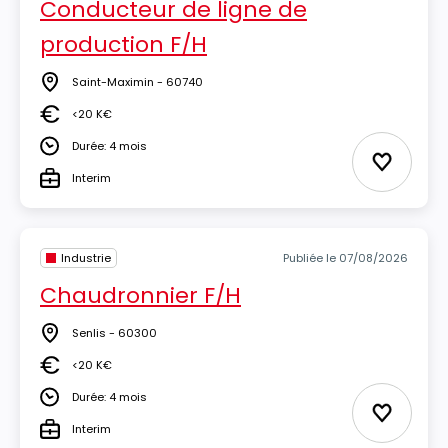
Conducteur de ligne de
production F/H
Saint-Maximin - 60740
Lieu
<20 K€
Salaire
Durée: 4 mois
Durée
Ajouter 
Interim
Type
Industrie
Publiée le 07/08/2026
Chaudronnier F/H
Senlis - 60300
Lieu
<20 K€
Salaire
Durée: 4 mois
Durée
Ajouter 
Interim
Type