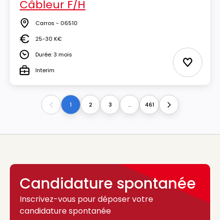
Câbleur F/H
Carros - 06510
Lieu
25-30 K€
Salaire
Durée: 3 mois
Durée
Ajouter 
Interim
Type
1
2
3
...
461
Previous
Next
Candidature spontanée
Inscrivez-vous pour déposer votre
candidature spontanée