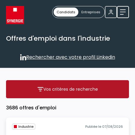
Candidats
Entreprises
Ouvri
Offres d'emploi dans l'industrie
Rechercher avec votre profil Linkedin
Rechercher avec votre profil
Vos critères de recherche
Vos critères de recherche
3686 offres d'emploi
Industrie
Publiée le 07/08/2026