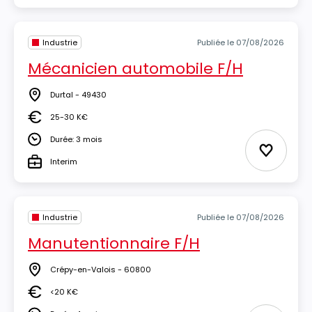
Industrie
Publiée le 07/08/2026
Mécanicien automobile F/H
Durtal - 49430
Lieu
25-30 K€
Salaire
Durée: 3 mois
Durée
Ajouter 
Interim
Type
Industrie
Publiée le 07/08/2026
Manutentionnaire F/H
Crépy-en-Valois - 60800
Lieu
<20 K€
Salaire