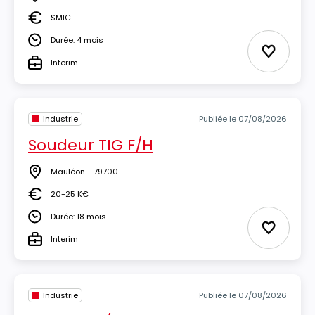
Lieu
SMIC
Salaire
Durée: 4 mois
Durée
Ajouter 
Interim
Type
Industrie
Publiée le 07/08/2026
Soudeur TIG F/H
Mauléon - 79700
Lieu
20-25 K€
Salaire
Durée: 18 mois
Durée
Ajouter 
Interim
Type
Industrie
Publiée le 07/08/2026