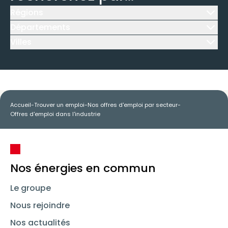
Régions
Icône d'illustration
Départements
Icône d'illustration
Villes
Icône d'illustration
Accueil
-
Trouver un emploi
-
Nos offres d'emploi par secteur
-
Offres d'emploi dans l'industrie
Nos énergies en commun
Le groupe
Nous rejoindre
Nos actualités