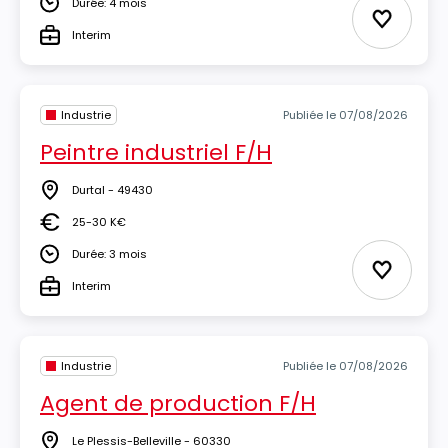
Durée: 4 mois
Durée
Ajouter 
Interim
Type
Industrie
Publiée le 07/08/2026
Peintre industriel F/H
Durtal - 49430
Lieu
25-30 K€
Salaire
Durée: 3 mois
Durée
Ajouter 
Interim
Type
Industrie
Publiée le 07/08/2026
Agent de production F/H
Le Plessis-Belleville - 60330