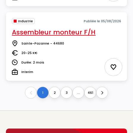
Type
Industrie
Publiée le 05/08/2026
Assembleur monteur F/H
Sainte-Pazanne - 44680
Lieu
20-25 K€
Salaire
Durée: 2 mois
Durée
Ajouter 
Interim
Type
1
2
3
...
461
Previous
Next