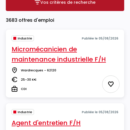
Vos critères de recherche
Vos critères de recherche
3683 offres d'emploi
Industrie
Publiée le 05/08/2026
Micromécanicien de
maintenance industrielle F/H
Wardrecques - 62120
Lieu
25-30 K€
Salaire
Ajouter 
CDI
Type
Industrie
Publiée le 05/08/2026
Agent d'entretien F/H