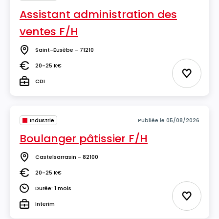
Assistant administration des
ventes F/H
Saint-Eusèbe - 71210
Lieu
20-25 K€
Salaire
Ajouter 
CDI
Type
Industrie
Publiée le 05/08/2026
Boulanger pâtissier F/H
Castelsarrasin - 82100
Lieu
20-25 K€
Salaire
Durée: 1 mois
Durée
Ajouter 
Interim
Type