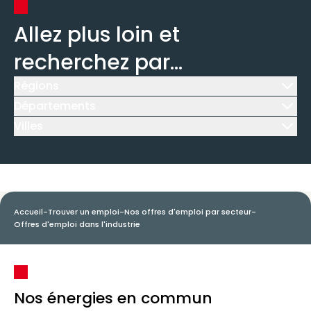
Allez plus loin et
recherchez par...
Régions
Icône d'illustration
Départements
Icône d'illustration
Villes
Icône d'illustration
Accueil
-
Trouver un emploi
-
Nos offres d'emploi par secteur
-
Offres d'emploi dans l'industrie
Nos énergies en commun