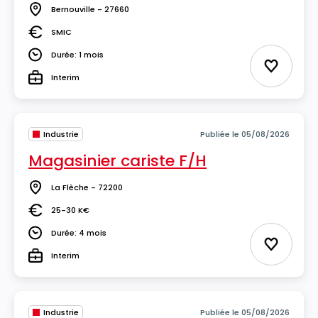
Bernouville - 27660
Lieu
SMIC
Salaire
Durée: 1 mois
Durée
Ajouter 
Interim
Type
Industrie
Publiée le 05/08/2026
Magasinier cariste F/H
La Flèche - 72200
Lieu
25-30 K€
Salaire
Durée: 4 mois
Durée
Ajouter 
Interim
Type
Industrie
Publiée le 05/08/2026