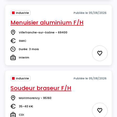
Industrie
Publiée le 05/08/2026
Menuisier aluminium F/H
Villefranche-sur-Saône - 69400
Lieu
SMIC
Salaire
Durée: 3 mois
Durée
Ajouter 
Interim
Type
Industrie
Publiée le 05/08/2026
Soudeur braseur F/H
Montmorency - 95160
Lieu
35-40 K€
Salaire
Ajouter 
CDI