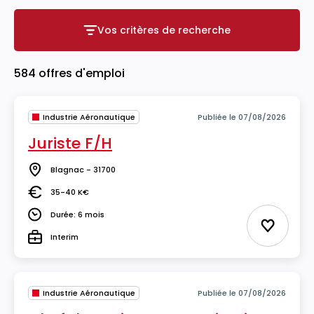
Vos critères de recherche
Vos critères de recherche
584 offres d'emploi
Industrie Aéronautique
Publiée le 07/08/2026
Juriste F/H
Blagnac - 31700
Lieu
35-40 K€
Salaire
Durée: 6 mois
Durée
Ajouter 
Interim
Type
Industrie Aéronautique
Publiée le 07/08/2026