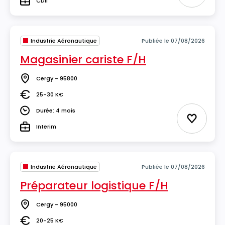
CDII
Type
Industrie Aéronautique
Publiée le 07/08/2026
Magasinier cariste F/H
Cergy - 95800
Lieu
25-30 K€
Salaire
Durée: 4 mois
Durée
Ajouter 
Interim
Type
Industrie Aéronautique
Publiée le 07/08/2026
Préparateur logistique F/H
Cergy - 95000
Lieu
20-25 K€