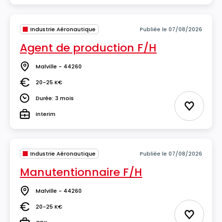
Industrie Aéronautique
Publiée le 07/08/2026
Agent de production F/H
Malville - 44260
Lieu
20-25 K€
Salaire
Durée: 3 mois
Durée
Ajouter 
Interim
Type
Industrie Aéronautique
Publiée le 07/08/2026
Manutentionnaire F/H
Malville - 44260
Lieu
20-25 K€
Salaire
Ajouter 