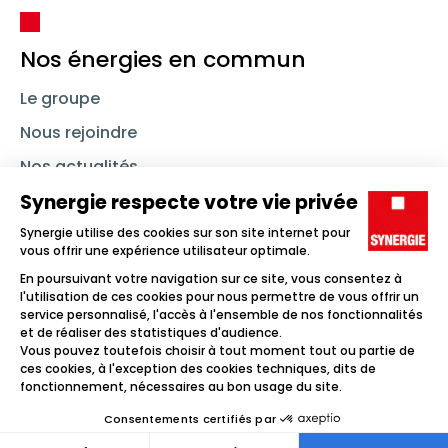
Nos énergies en commun
Le groupe
Nous rejoindre
Nos actualités
Nous contacter
Linkedin
Synergie
Instagram
TikTok
Youtube
Trouver un emploi
Icône d'illustration
Candidats
Icône d'illustration
Entreprises
Icône d'illustration
Nos agences
Icône d'illustration