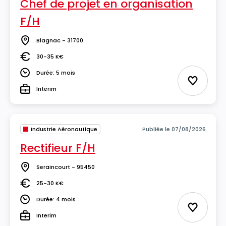
Chef de projet en organisation
F/H
Blagnac - 31700
Lieu
30-35 K€
Salaire
Durée: 5 mois
Durée
Ajouter 
Interim
Type
Industrie Aéronautique
Publiée le 07/08/2026
Rectifieur F/H
Seraincourt - 95450
Lieu
25-30 K€
Salaire
Durée: 4 mois
Durée
Ajouter 
Interim
Type