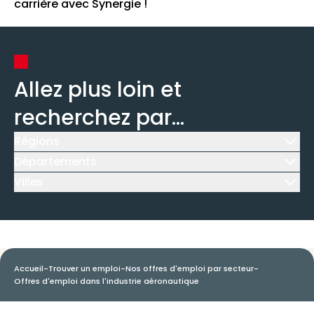
carrière avec Synergie !
Allez plus loin et
recherchez par...
Régions
Icône d'illustration
Départements
Icône d'illustration
Villes
Icône d'illustration
Accueil
-
Trouver un emploi
-
Nos offres d'emploi par secteur
-
Offres d'emploi dans l'industrie aéronautique