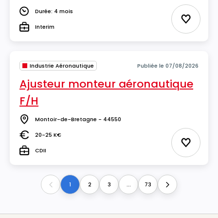
Salaire
Durée: 4 mois
Durée
Ajouter 
Interim
Type
Industrie Aéronautique
Publiée le 07/08/2026
Ajusteur monteur aéronautique
F/H
Montoir-de-Bretagne - 44550
Lieu
20-25 K€
Salaire
Ajouter 
CDII
Type
1
2
3
...
73
Previous
Next