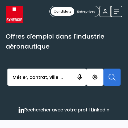
Candidats
Entreprises
Ouvri
Offres d'emploi dans l'industrie
aéronautique
Activer l’élément pour lancer l’enregistrement. Vou
Rechercher avec votre profil Linkedin
Rechercher avec votre profi