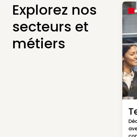
Explorez nos
secteurs et
métiers
Te
Déc
ave
con