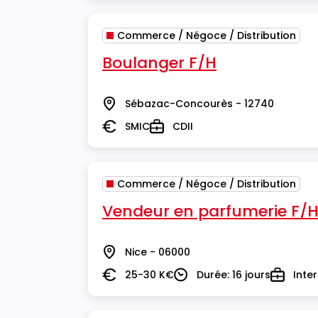
Commerce / Négoce / Distribution
Boulanger F/H
Sébazac-Concourès - 12740
Lieu
SMIC
CDII
Salaire
Type
Commerce / Négoce / Distribution
Vendeur en parfumerie F/
Nice - 06000
Lieu
25-30 K€
Durée: 16 jours
Inte
Salaire
Durée
Type