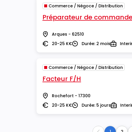
Commerce / Négoce / Distribution
Préparateur de commande
Arques - 62510
Lieu
20-25 K€
Durée: 2 mois
Inter
Salaire
Durée
Type
Commerce / Négoce / Distribution
Facteur F/H
Rochefort - 17300
Lieu
20-25 K€
Durée: 5 jours
Inter
Salaire
Durée
Type
1
2