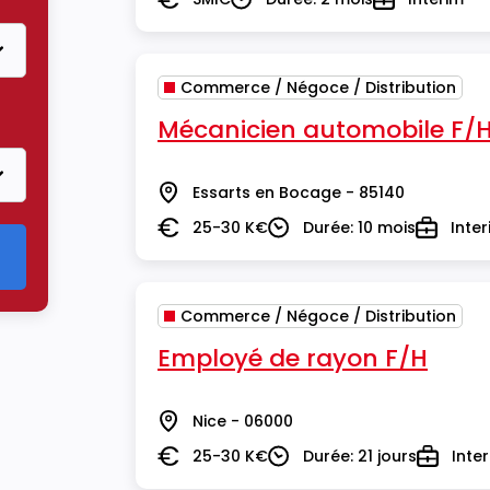
Salaire
Durée
Type
Commerce / Négoce / Distribution
er le critère Commerce / Négoce / Distribution
Mécanicien automobile F/
Essarts en Bocage - 85140
Lieu
25-30 K€
Durée: 10 mois
Inte
Salaire
Durée
Type
Commerce / Négoce / Distribution
Employé de rayon F/H
Nice - 06000
Lieu
25-30 K€
Durée: 21 jours
Inte
Salaire
Durée
Type