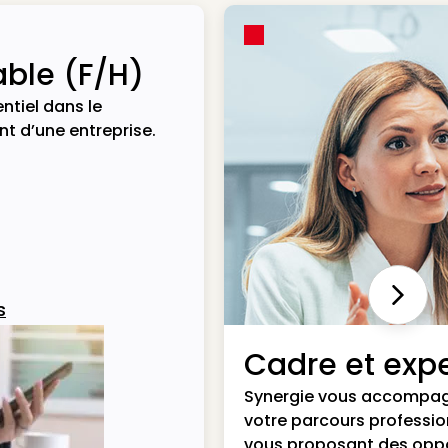
ble (F/H)
ntiel dans le
t d’une entreprise.
Next
s
Cadre et expe
Synergie vous accompa
votre parcours professio
vous proposant des opp