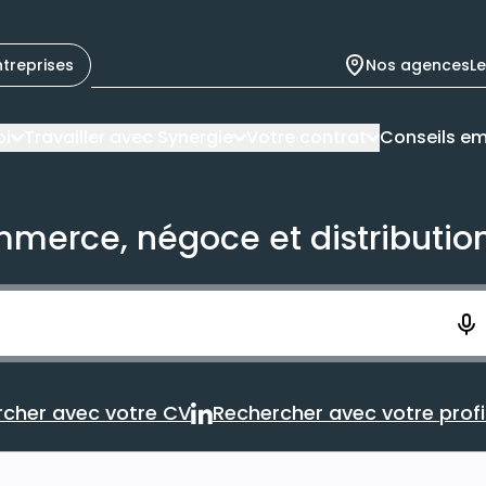
ntreprises
Nos agences
L
oi
Travailler avec Synergie
Votre contrat
Conseils em
mmerce, négoce et distributio
ement. Vous aurez 10 secondes pour enregistrer votre re
cher avec votre CV
Rechercher avec votre profil
Rechercher avec votre CV
Rechercher