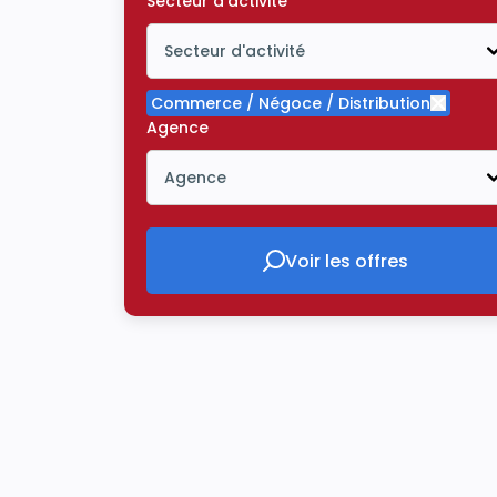
Secteur d'activité
Secteur d'activité
Icône ouvrir la liste déroulante
Commerce / Négoce / Distribution
Supprim
Agence
Agence
Icône ouvrir la liste déroulante
Voir les offres
Voir les offres