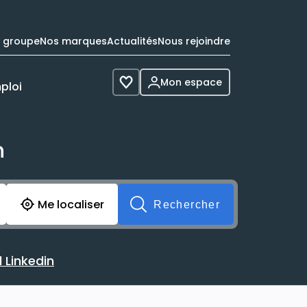
e groupe
Nos marques
Actualités
Nous rejoindre
Mon espace
ploi
Voir les favoris
n
cherche avant soumission du formulaire. Vous pouvez de 
Me localiser
Rechercher
 Linkedin
 avec votre profil Linkedin