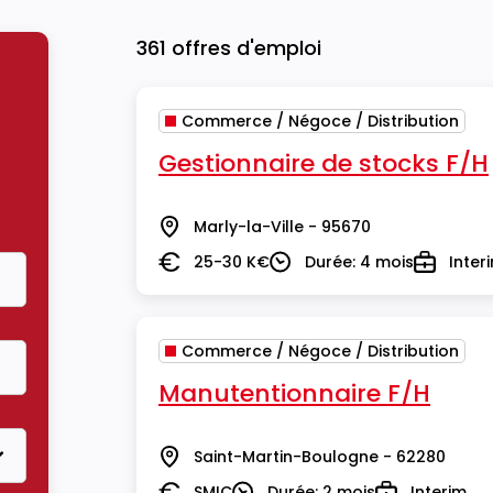
361 offres d'emploi
Commerce / Négoce / Distribution
Gestionnaire de stocks F/H
Marly-la-Ville - 95670
Lieu
25-30 K€
Durée: 4 mois
Inter
Salaire
Durée
Type
Commerce / Négoce / Distribution
Manutentionnaire F/H
Saint-Martin-Boulogne - 62280
Lieu
SMIC
Durée: 2 mois
Interim