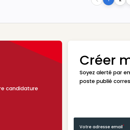
Previous
Créer m
Soyez alerté par e
poste publié corre
re candidature
*
Votre adresse email