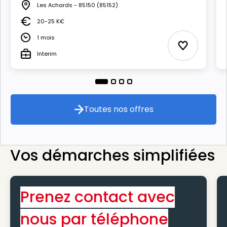
Les Achards - 85150
(85152)
Lieu
20-25 K€
Salaire
1 mois
Durée
Ajouter aux
Interim
Type
Toutes nos offres
Toutes nos offres
Vos démarches simplifiées
Prenez contact avec
nous par téléphone