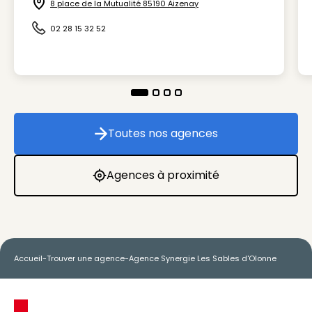
8 place de la Mutualité 85190 Aizenay
Icône d'illustration
02 28 15 32 52
Icône d'illustration
Toutes nos agences
Toutes nos agences
Agences à proximité
Agences à proximité
Accueil
-
Trouver une agence
-
Agence Synergie Les Sables d'Olonne