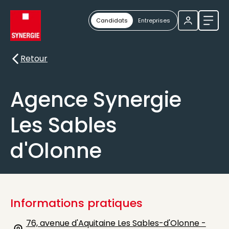
Candidats
Entreprises
Ouvri
Retour
Retour
Agence Synergie
Les Sables
d'Olonne
Informations pratiques
76, avenue d'Aquitaine Les Sables-d'Olonne -