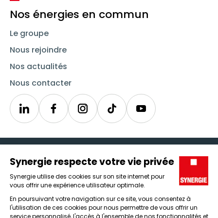
Nos énergies en commun
Le groupe
Nous rejoindre
Nos actualités
Nous contacter
Linkedin
Synergie
Instagram
TikTok
Youtube
Trouver un emploi
Icône d'illustration
Candidats
Icône d'illustration
Entreprises
Icône d'illustration
Nos agences
Icône d'illustration