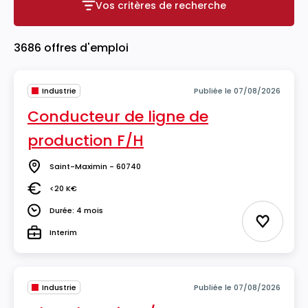
Vos critères de recherche
Vos critères de recherche
3686 offres d'emploi
Industrie
Publiée le 07/08/2026
Conducteur de ligne de
production F/H
Saint-Maximin - 60740
Lieu
<20 K€
Salaire
Durée: 4 mois
Durée
Ajouter 
Interim
Type
Industrie
Publiée le 07/08/2026