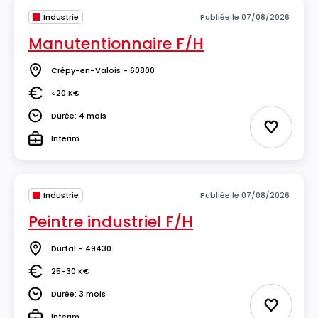
Industrie
Publiée le 07/08/2026
Manutentionnaire F/H
Crépy-en-Valois - 60800
Lieu
<20 K€
Salaire
Durée: 4 mois
Durée
Ajouter 
Interim
Type
Industrie
Publiée le 07/08/2026
Peintre industriel F/H
Durtal - 49430
Lieu
25-30 K€
Salaire
Durée: 3 mois
Durée
Ajouter 
Interim