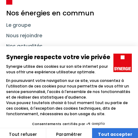
Nos énergies en commun
Le groupe
Nous rejoindre
Nos actualités
Nous contacter
Linkedin
Synergie
Instagram
TikTok
Youtube
Trouver un emploi
Icône d'illustration
Candidats
Icône d'illustration
Entreprises
Icône d'illustration
Nos agences
Icône d'illustration