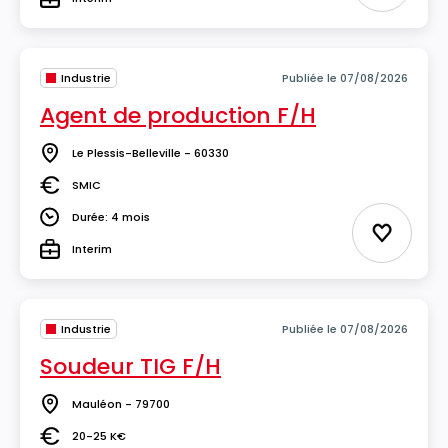
Type
Industrie
Publiée le 07/08/2026
Agent de production F/H
Le Plessis-Belleville - 60330
Lieu
SMIC
Salaire
Durée: 4 mois
Durée
Ajouter 
Interim
Type
Industrie
Publiée le 07/08/2026
Soudeur TIG F/H
Mauléon - 79700
Lieu
20-25 K€
Salaire