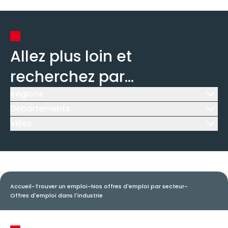
Allez plus loin et
recherchez par...
Régions
Icône d'illustration
Départements
Icône d'illustration
Villes
Icône d'illustration
Accueil
-
Trouver un emploi
-
Nos offres d'emploi par secteur
-
Offres d'emploi dans l'industrie