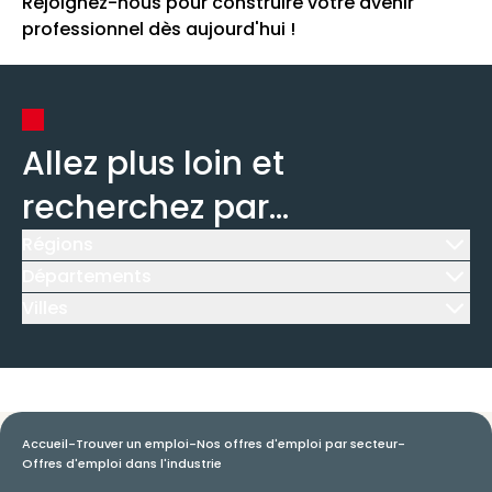
Rejoignez-nous pour construire votre avenir
professionnel dès aujourd'hui !
Allez plus loin et
recherchez par...
Régions
Icône d'illustration
Départements
Icône d'illustration
Villes
Icône d'illustration
Accueil
-
Trouver un emploi
-
Nos offres d'emploi par secteur
-
Offres d'emploi dans l'industrie