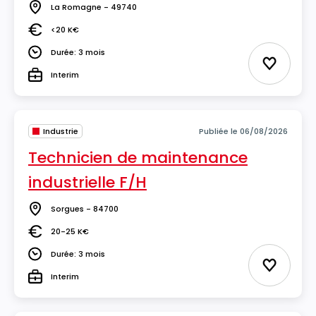
La Romagne - 49740
Lieu
<20 K€
Salaire
Durée: 3 mois
Durée
Ajouter 
Interim
Type
Industrie
Publiée le 06/08/2026
Technicien de maintenance
industrielle F/H
Sorgues - 84700
Lieu
20-25 K€
Salaire
Durée: 3 mois
Durée
Ajouter 
Interim
Type