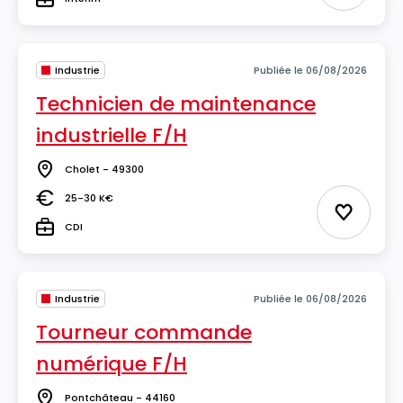
Type
Industrie
Publiée le 06/08/2026
Technicien de maintenance
industrielle F/H
Cholet - 49300
Lieu
25-30 K€
Salaire
Ajouter 
CDI
Type
Industrie
Publiée le 06/08/2026
Tourneur commande
numérique F/H
Pontchâteau - 44160