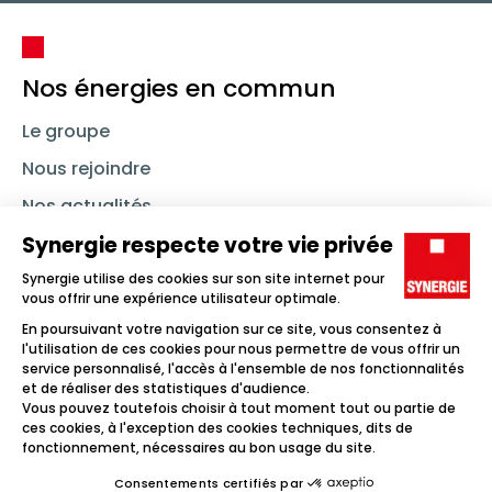
Nos énergies en commun
Le groupe
Nous rejoindre
Nos actualités
Nous contacter
Linkedin
Synergie
Instagram
TikTok
Youtube
Trouver un emploi
Icône d'illustration
Candidats
Icône d'illustration
Entreprises
Icône d'illustration