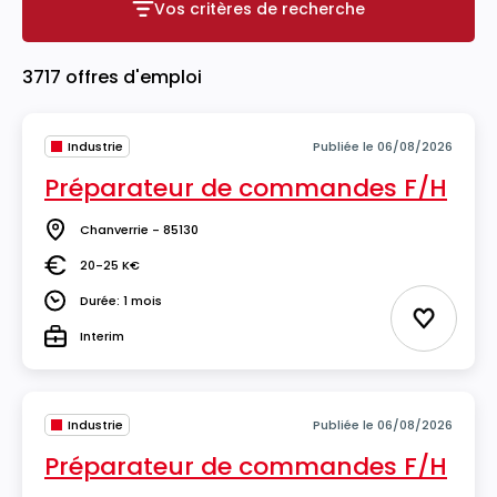
Vos critères de recherche
Vos critères de recherche
3717 offres d'emploi
Industrie
Publiée le 06/08/2026
Préparateur de commandes F/H
Chanverrie - 85130
Lieu
20-25 K€
Salaire
Durée: 1 mois
Durée
Ajouter 
Interim
Type
Industrie
Publiée le 06/08/2026
Préparateur de commandes F/H