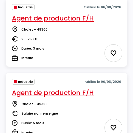
Industrie
Publiée le 06/08/2026
Agent de production F/H
Cholet - 49300
Lieu
20-25 K€
Salaire
Durée: 3 mois
Durée
Ajouter 
Interim
Type
Industrie
Publiée le 06/08/2026
Agent de production F/H
Cholet - 49300
Lieu
Salaire non renseigné
Salaire
Durée: 5 mois
Durée
Ajouter 
Interim