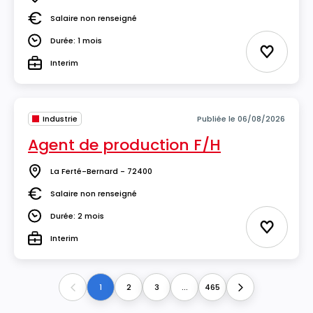
Lieu
Salaire non renseigné
Salaire
Durée: 1 mois
Durée
Ajouter 
Interim
Type
Industrie
Publiée le 06/08/2026
Agent de production F/H
La Ferté-Bernard - 72400
Lieu
Salaire non renseigné
Salaire
Durée: 2 mois
Durée
Ajouter 
Interim
Type
1
2
3
...
465
Previous
Next