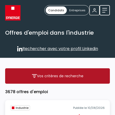
Candidats
Entreprises
Ouvri
Offres d'emploi dans l'industrie
Rechercher avec votre profil Linkedin
Rechercher avec votre profil
Vos critères de recherche
Vos critères de recherche
3678 offres d'emploi
Industrie
Publiée le 10/08/2026