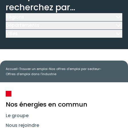
recherchez par...
Régions
Icône d'illustration
Départements
Icône d'illustration
Villes
Icône d'illustration
Accueil
-
Trouver un emploi
-
Nos offres d'emploi par secteur
-
Offres d'emploi dans l'industrie
Nos énergies en commun
Le groupe
Nous rejoindre