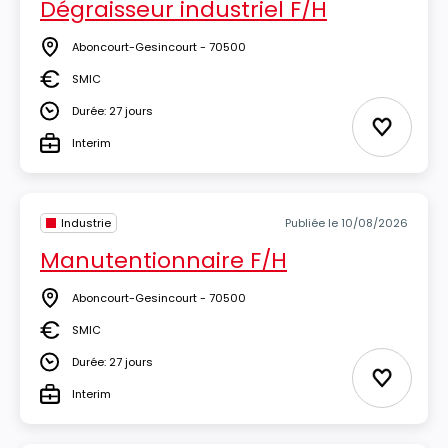
Dégraisseur industriel F/H
Aboncourt-Gesincourt - 70500
Lieu
SMIC
Salaire
Durée: 27 jours
Durée
Ajouter 
Interim
Type
Industrie
Publiée le 10/08/2026
Manutentionnaire F/H
Aboncourt-Gesincourt - 70500
Lieu
SMIC
Salaire
Durée: 27 jours
Durée
Ajouter 
Interim
Type