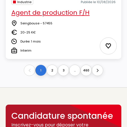
Industrie
Publiée le 10/08/2026
Agent de production F/H
Seingbouse - 57455
Lieu
20-25 K€
Salaire
Durée: 1 mois
Durée
Ajouter 
Interim
Type
1
2
3
...
460
Previous
Next
Candidature spontanée
Inscrivez-vous pour déposer votre