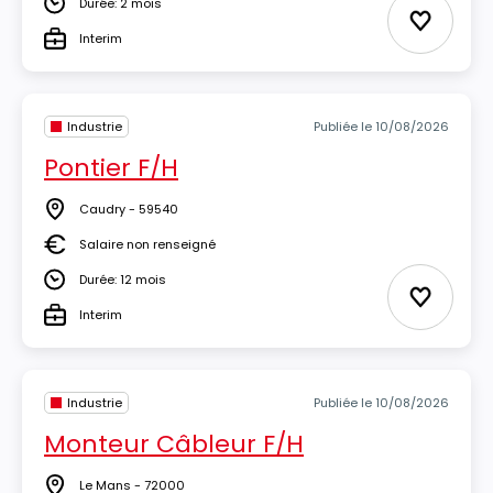
Durée: 2 mois
Durée
Ajouter 
Interim
Type
Industrie
Publiée le 10/08/2026
Pontier F/H
Caudry - 59540
Lieu
Salaire non renseigné
Salaire
Durée: 12 mois
Durée
Ajouter 
Interim
Type
Industrie
Publiée le 10/08/2026
Monteur Câbleur F/H
Le Mans - 72000