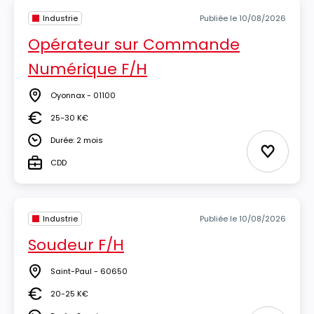
Industrie
Publiée le 10/08/2026
Opérateur sur Commande
Numérique F/H
Oyonnax - 01100
Lieu
25-30 K€
Salaire
Durée: 2 mois
Durée
Ajouter 
CDD
Type
Industrie
Publiée le 10/08/2026
Soudeur F/H
Saint-Paul - 60650
Lieu
20-25 K€
Salaire