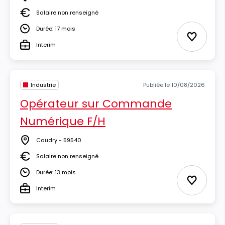
Lieu
Salaire non renseigné
Salaire
Durée: 17 mois
Durée
Ajouter 
Interim
Type
Industrie
Publiée le 10/08/2026
Opérateur sur Commande
Numérique F/H
Caudry - 59540
Lieu
Salaire non renseigné
Salaire
Durée: 13 mois
Durée
Ajouter 
Interim
Type