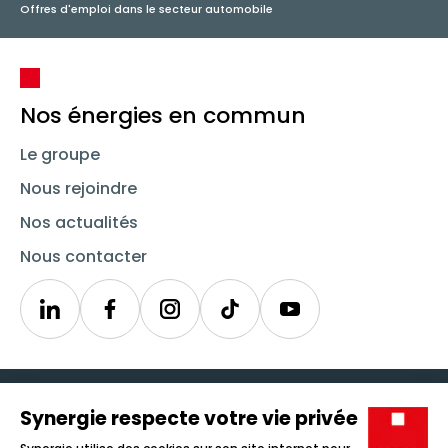
Offres d'emploi dans le secteur automobile
Nos énergies en commun
Le groupe
Nous rejoindre
Nos actualités
Nous contacter
Linkedin
Synergie
Instagram
TikTok
Youtube
Trouver un emploi
Icône d'illustration
Candidats
Icône d'illustration