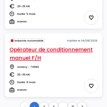
Lieu
20-25 K€
Salaire
Durée: 5 mois
Durée
Ajouter 
Interim
Type
Industrie Automobile
Publiée le 04/08/2026
Opérateur de conditionnement
manuel F/H
Annecy - 74960
Lieu
25-30 K€
Salaire
Durée: 6 mois
Durée
Ajouter 
Interim
Type
1
2
3
...
31