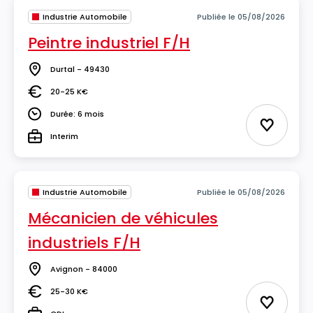
Industrie Automobile
Publiée le 05/08/2026
Peintre industriel F/H
Durtal - 49430
Lieu
20-25 K€
Salaire
Durée: 6 mois
Durée
Ajouter 
Interim
Type
Industrie Automobile
Publiée le 05/08/2026
Mécanicien de véhicules
industriels F/H
Avignon - 84000
Lieu
25-30 K€
Salaire
Ajouter 