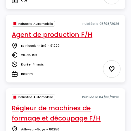
CDI
Type
Industrie Automobile
Publiée le 05/08/2026
Agent de production F/H
Le Plessis-Pâté - 91220
Lieu
20-25 K€
Salaire
Durée: 4 mois
Durée
Ajouter 
Interim
Type
Industrie Automobile
Publiée le 04/08/2026
Régleur de machines de
formage et découpage F/H
Ailly-sur-Noye - 80250