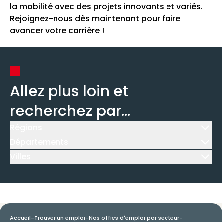
la mobilité avec des projets innovants et variés.
Rejoignez-nous dès maintenant pour faire
avancer votre carrière !
Allez plus loin et
recherchez par...
Régions
Icône d'illustration
Départements
Icône d'illustration
Villes
Icône d'illustration
Accueil
-
Trouver un emploi
-
Nos offres d'emploi par secteur
-