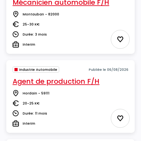
Mécanicien automobile F/H
Montauban - 82000
Lieu
25-30 K€
Salaire
Durée: 3 mois
Durée
Ajouter 
Interim
Type
Industrie Automobile
Publiée le 06/08/2026
Agent de production F/H
Hordain - 59111
Lieu
20-25 K€
Salaire
Durée: 11 mois
Durée
Ajouter 
Interim
Type