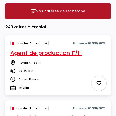
Vos critères de recherche
Vos critères de recherche
243 offres d'emploi
Industrie Automobile
Publiée le 06/08/2026
Agent de production F/H
Hordain - 59111
Lieu
20-25 K€
Salaire
Durée: 12 mois
Durée
Ajouter 
Interim
Type
Industrie Automobile
Publiée le 06/08/2026