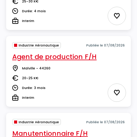
25-30 K€
Salaire
Durée: 4 mois
Durée
Ajouter 
Interim
Type
Industrie Aéronautique
Publiée le 07/08/2026
Agent de production F/H
Malville - 44260
Lieu
20-25 K€
Salaire
Durée: 3 mois
Durée
Ajouter 
Interim
Type
Industrie Aéronautique
Publiée le 07/08/2026
Manutentionnaire F/H