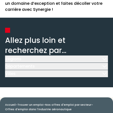
un domaine d’exception et faites décoller votre
carrière avec Synergie !
Allez plus loin et
recherchez par...
Régions
Icône d'illustration
Départements
Icône d'illustration
Villes
Icône d'illustration
Accueil
-
Trouver un emploi
-
Nos offres d'emploi par secteur
-
Offres d'emploi dans l'industrie aéronautique