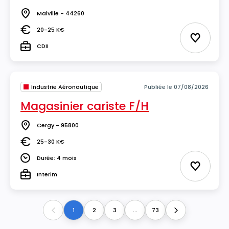
Malville - 44260
Lieu
20-25 K€
Salaire
Ajouter 
CDII
Type
Industrie Aéronautique
Publiée le 07/08/2026
Magasinier cariste F/H
Cergy - 95800
Lieu
25-30 K€
Salaire
Durée: 4 mois
Durée
Ajouter 
Interim
Type
1
2
3
...
73
Previous
Next