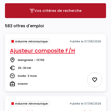
Vos critères de recherche
Vos critères de recherche
583 offres d'emploi
Industrie Aéronautique
Publiée le 07/08/2026
Ajusteur composite F/H
Marignane - 13700
Lieu
25-30 K€
Salaire
Durée: 3 mois
Durée
Ajouter 
Interim
Type
Industrie Aéronautique
Publiée le 07/08/2026