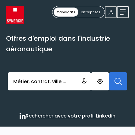
Candidats
Entreprises
Ouvri
Offres d'emploi dans l'industrie
aéronautique
Activer l’élément pour lancer l’enregistrement. Vou
Rechercher avec votre profil Linkedin
Rechercher avec votre profi