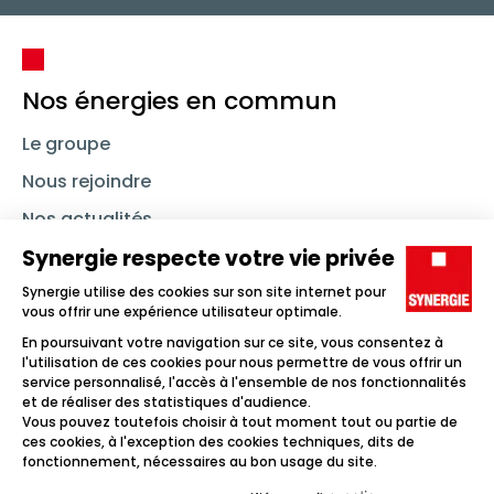
Nos énergies en commun
Le groupe
Nous rejoindre
Nos actualités
Nous contacter
Linkedin
Synergie
Instagram
TikTok
Youtube
Trouver un emploi
Icône d'illustration
Candidats
Icône d'illustration
Entreprises
Icône d'illustration