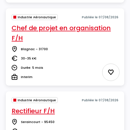
Industrie Aéronautique
Publiée le 07/08/2026
Chef de projet en organisation
F/H
Blagnac - 31700
Lieu
30-35 K€
Salaire
Durée: 5 mois
Durée
Ajouter 
Interim
Type
Industrie Aéronautique
Publiée le 07/08/2026
Rectifieur F/H
Seraincourt - 95450
Lieu