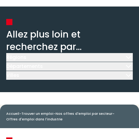
Allez plus loin et
recherchez par...
Régions
Icône d'illustration
Départements
Icône d'illustration
Villes
Icône d'illustration
Accueil
-
Trouver un emploi
-
Nos offres d'emploi par secteur
-
Offres d'emploi dans l'industrie