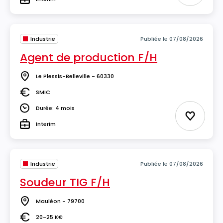
Type
Industrie
Publiée le 07/08/2026
Agent de production F/H
Le Plessis-Belleville - 60330
Lieu
SMIC
Salaire
Durée: 4 mois
Durée
Ajouter 
Interim
Type
Industrie
Publiée le 07/08/2026
Soudeur TIG F/H
Mauléon - 79700
Lieu
20-25 K€
Salaire