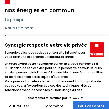
Nos énergies en commun
Le groupe
Nous rejoindre
Nos actualités
Nous contacter
Linkedin
Synergie
Instagram
TikTok
Youtube
Trouver un emploi
Icône d'illustration
Candidats
Icône d'illustration
Entreprises
Icône d'illustration
Nos agences
Icône d'illustration