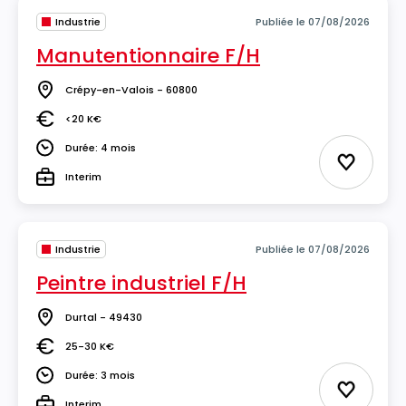
Industrie
Publiée le 07/08/2026
Manutentionnaire F/H
Crépy-en-Valois - 60800
Lieu
<20 K€
Salaire
Durée: 4 mois
Durée
Ajouter 
Interim
Type
Industrie
Publiée le 07/08/2026
Peintre industriel F/H
Durtal - 49430
Lieu
25-30 K€
Salaire
Durée: 3 mois
Durée
Ajouter 
Interim