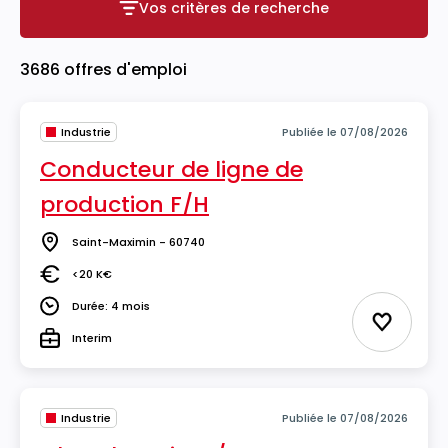
Vos critères de recherche
Vos critères de recherche
3686 offres d'emploi
Industrie
Publiée le 07/08/2026
Conducteur de ligne de
production F/H
Saint-Maximin - 60740
Lieu
<20 K€
Salaire
Durée: 4 mois
Durée
Ajouter 
Interim
Type
Industrie
Publiée le 07/08/2026