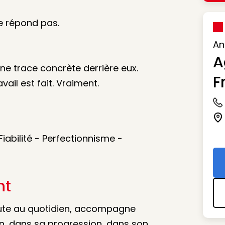
ne répond pas.
An
A
une trace concrète derrière eux.
F
avail est fait. Vraiment.
Ic
Ic
Fiabilité - Perfectionnisme -
nt
oute au quotidien, accompagne
n, dans sa progression, dans son