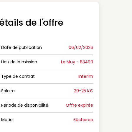
étails de l'offre
Date de publication
06/02/2026
n Date de publication
Lieu de la mission
Le Muy - 83490
n Lieu de la mission
Type de contrat
Interim
on Type de contrat
Salaire
20-25 K€
n Salaire
Période de disponibilité
Offre expirée
n Période de disponibilité
Métier
Bûcheron
n Métier