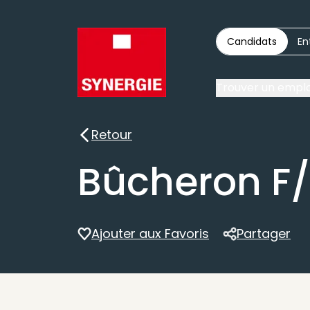
Candidats
En
Trouver un emplo
Retour
Retour
Bûcheron F
Ajouter aux Favoris
Partager
Partager