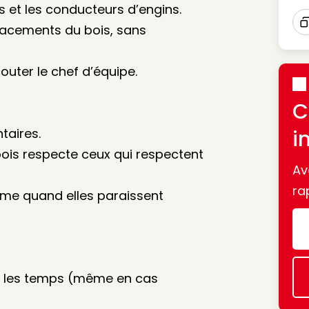
 et les conducteurs d’engins.
lacements du bois, sans
I
outer le chef d’équipe.
C
taires.
i
 bois respecte ceux qui respectent
Av
ra
ême quand elles paraissent
us les temps (même en cas