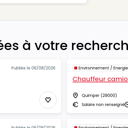
iées à votre recherc
Publiée le 06/08/2026
Environnement / Energie
Chauffeur camio
Quimper
(29000)
Lieu
Ajouter aux Favoris
Salaire non renseigné
Salaire
D
Publiée le 06/08/2026
Environnement / Energie