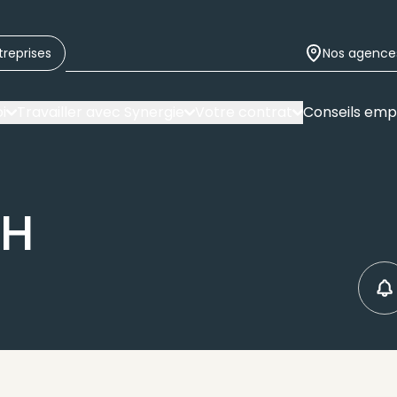
treprises
Nos agence
i
Travailler avec Synergie
Votre contrat
Conseils emp
/H
C