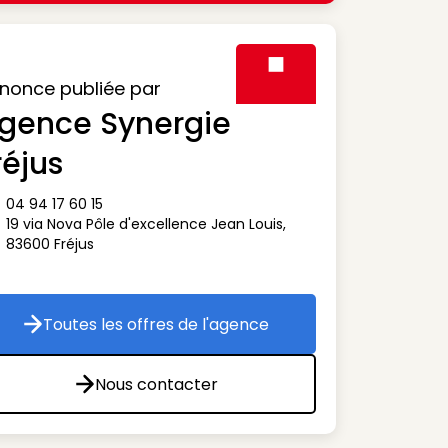
nonce publiée par
gence Synergie
Visuel générique des agen
réjus
04 94 17 60 15
ône téléphone
19 via Nova Pôle d'excellence Jean Louis
,
ône adresse
83600
Fréjus
Toutes les offres de l'agence
Toutes les offres de l'agence
Nous contacter
Nous contacter