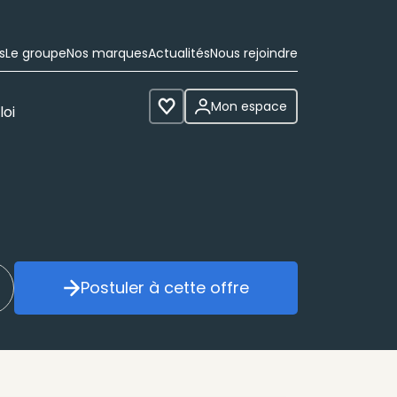
s
Le groupe
Nos marques
Actualités
Nous rejoindre
Mon espace
loi
Voir les favoris
Postuler à cette offre
réer mon alerte
Postuler à cette offre