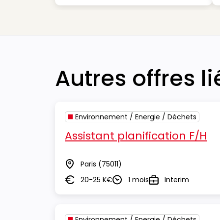
Autres offres l
Environnement / Energie / Déchets
Assistant planification F/H
Paris
(75011)
Lieu
20-25 K€
1 mois
Interim
Salaire
Durée
Type
Environnement / Energie / Déchets