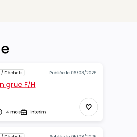
he
 / Déchets
Publiée le 06/08/2026
n grue F/H
Ajouter aux Favor
4 mois
Interim
urée
Type
 / Déchets
Publiée le 05/08/2026