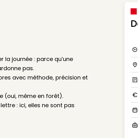
D
Ico
r la journée : parce qu’une
ardonne pas.
Ico
rbres avec méthode, précision et
Ic
le (oui, même en forêt).
Ico
ettre : ici, elles ne sont pas
Ico
Ico