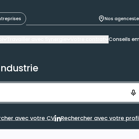
ntreprises
Nos agences
L
oi
Travailler avec Synergie
Votre contrat
Conseils em
industrie
ement. Vous aurez 10 secondes pour enregistrer votre re
cher avec votre CV
Rechercher avec votre profil
Rechercher avec votre CV
Rechercher