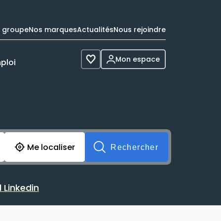
e groupe
Nos marques
Actualités
Nous rejoindre
Mon espace
ploi
Voir les favoris
cherche avant soumission du formulaire. Vous pouvez de 
Me localiser
Rechercher
 Linkedin
 avec votre profil Linkedin