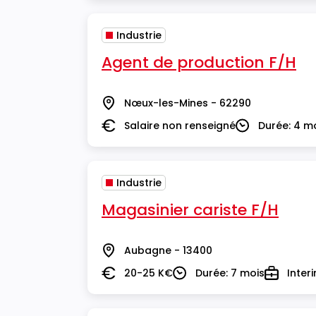
Industrie
Agent de production F/H
Nœux-les-Mines - 62290
Lieu
Salaire non renseigné
Durée: 4 m
Salaire
Durée
Industrie
Magasinier cariste F/H
Aubagne - 13400
Lieu
20-25 K€
Durée: 7 mois
Inter
Salaire
Durée
Type