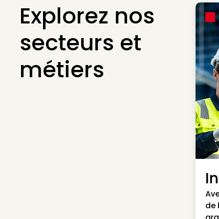
Explorez nos
secteurs et
métiers
I
Ave
de 
gra