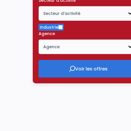
Secteur d'activité
Secteur d'activité
Icône ouvrir la liste déroulante
Industrie
Supprimer le critère Industrie
Agence
Agence
Icône ouvrir la liste déroulante
Voir les offres
Voir les offres