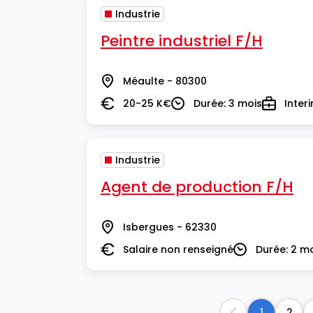
Industrie
Peintre industriel F/H
Méaulte - 80300
Lieu
20-25 K€
Durée: 3 mois
Inter
Salaire
Durée
Type
Industrie
Agent de production F/H
Isbergues - 62330
Lieu
Salaire non renseigné
Durée: 2 m
Salaire
Durée
1
2