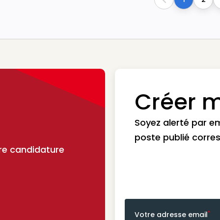
Previous
Créer m
Soyez alerté par e
poste publié corre
re candidature
*
Votre adresse email