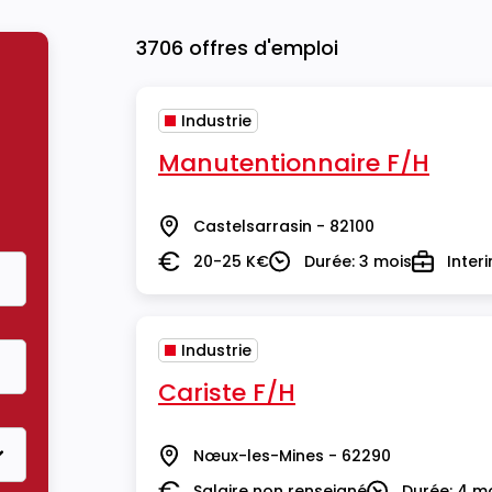
3706 offres d'emploi
Industrie
Manutentionnaire F/H
Castelsarrasin - 82100
Lieu
20-25 K€
Durée: 3 mois
Inter
Salaire
Durée
Type
Industrie
Cariste F/H
Nœux-les-Mines - 62290
Lieu
Salaire non renseigné
Durée: 4 m