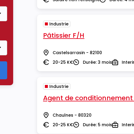
Salaire
Durée
Industrie
Pâtissier F/H
Castelsarrasin - 82100
Lieu
20-25 K€
Durée: 3 mois
Inter
Salaire
Durée
Type
Industrie
Agent de conditionnement
Chaulnes - 80320
Lieu
20-25 K€
Durée: 5 mois
Inter
Salaire
Durée
Type