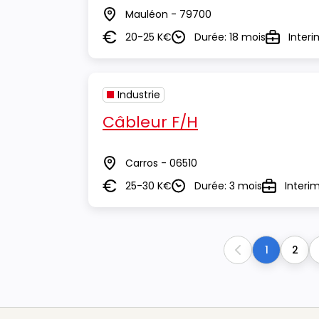
Mauléon - 79700
Lieu
20-25 K€
Durée: 18 mois
Interi
Salaire
Durée
Type
Industrie
Câbleur F/H
Carros - 06510
Lieu
25-30 K€
Durée: 3 mois
Interi
Salaire
Durée
Type
1
2
Previous