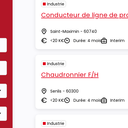
Industrie
Conducteur de ligne de pr
Saint-Maximin - 60740
Lieu
<20 K€
Durée: 4 mois
Interim
Salaire
Durée
Type
Industrie
Chaudronnier F/H
Senlis - 60300
Lieu
<20 K€
Durée: 4 mois
Interim
Salaire
Durée
Type
Industrie