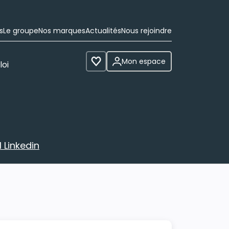
s
Le groupe
Nos marques
Actualités
Nous rejoindre
Mon espace
loi
Voir les favoris
 Linkedin
avec votre profil Linkedin