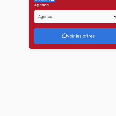
Supprimer le critère Industrie
Agence
Agence
Icône ouvrir la liste déroulante
Voir les offres
Voir les offres