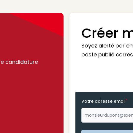
Créer m
Soyez alerté par e
poste publié corre
re candidature
*
Votre adresse email