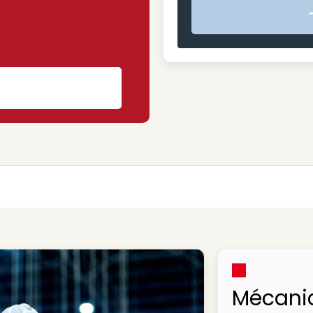
s
Mécani