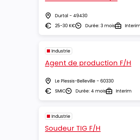
Durtal - 49430
Lieu
25-30 K€
Durée: 3 mois
Interi
Salaire
Durée
Type
Industrie
Agent de production F/H
Le Plessis-Belleville - 60330
Lieu
SMIC
Durée: 4 mois
Interim
Salaire
Durée
Type
Industrie
Soudeur TIG F/H