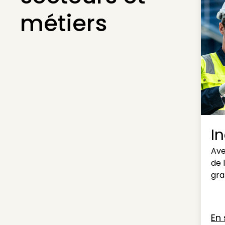
métiers
I
Ave
de 
gra
En 