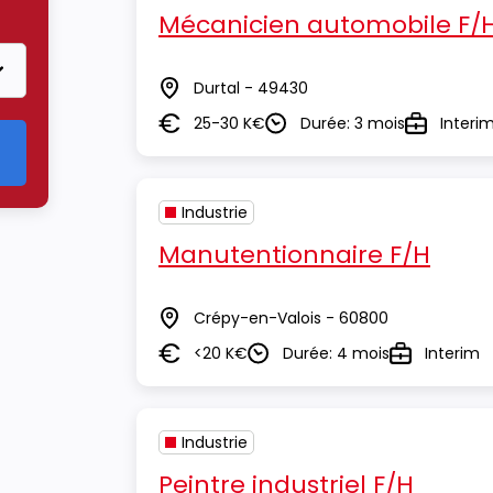
Mécanicien automobile F/
Durtal - 49430
Lieu
25-30 K€
Durée: 3 mois
Interi
Salaire
Durée
Type
Industrie
Manutentionnaire F/H
Crépy-en-Valois - 60800
Lieu
<20 K€
Durée: 4 mois
Interim
Salaire
Durée
Type
Industrie
Peintre industriel F/H