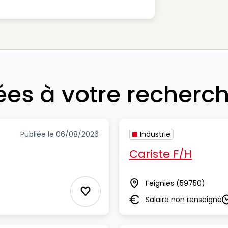
iées à votre recherc
Publiée le 06/08/2026
Industrie
Cariste F/H
Feignies
(59750)
Lieu
Ajouter aux Favoris
Salaire non renseigné
Salaire
D