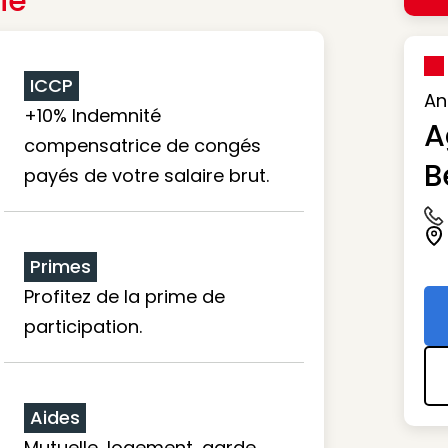
ie
ICCP
An
+10% Indemnité
A
compensatrice de congés
B
payés de votre salaire brut.
Ic
Ic
Primes
Profitez de la prime de
participation.
Aides
Mutuelle, logement, garde