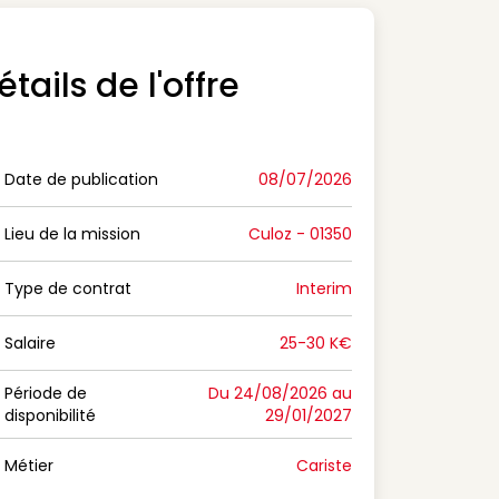
étails de l'offre
Date de publication
08/07/2026
n Date de publication
Lieu de la mission
Culoz - 01350
n Lieu de la mission
Type de contrat
Interim
on Type de contrat
Salaire
25-30 K€
n Salaire
Période de
Du 24/08/2026 au
disponibilité
29/01/2027
n Période de disponibilité
Métier
Cariste
n Métier