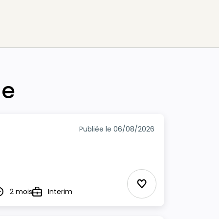
he
Publiée le 06/08/2026
Ajouter aux Favor
2 mois
Interim
urée
Type