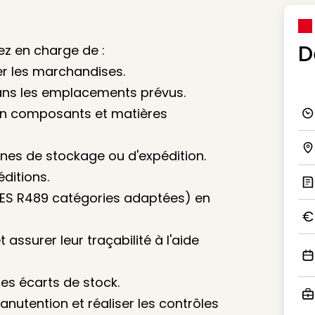
D
ez en charge de :
er les marchandises.
dans les emplacements prévus.
 en composants et matières
Ico
zones de stockage ou d'expédition.
Ico
ditions.
ACES R489 catégories adaptées) en
Ic
Ico
assurer leur traçabilité à l'aide
Ico
 les écarts de stock.
anutention et réaliser les contrôles
Ico