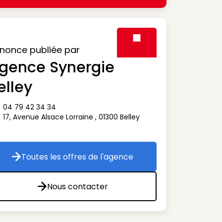
nonce publiée par
gence Synergie
Visuel générique des agen
elley
04 79 42 34 34
ône téléphone
17, Avenue Alsace Lorraine
,
01300
Belley
ône adresse
Toutes les offres de l'agence
Toutes les offres de l'agence
Nous contacter
Nous contacter