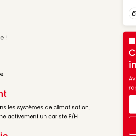
I
e !
C
i
e.
Av
ra
nt
ans les systèmes de climatisation,
che activement un cariste F/H