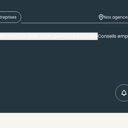
treprises
Nos agence
i
Travailler avec Synergie
Votre contrat
Conseils emp
C