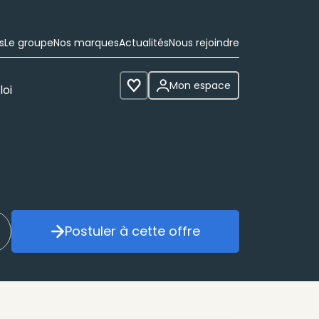
s
Le groupe
Nos marques
Actualités
Nous rejoindre
Mon espace
loi
Voir les favoris
Postuler à cette offre
réer mon alerte
Postuler à cette offre