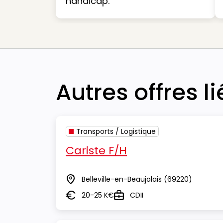
handicap.
Autres offres l
Transports / Logistique
Cariste F/H
Belleville-en-Beaujolais
(69220)
Lieu
20-25 K€
CDII
Salaire
Type