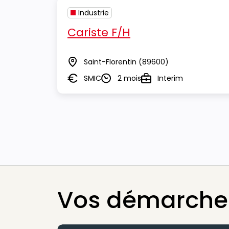
Industrie
Cariste F/H
Saint-Florentin
(89600)
Lieu
SMIC
2 mois
Interim
Salaire
Durée
Type
Vos démarches