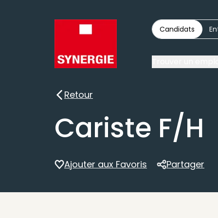
Candidats
En
Trouver un emplo
Retour
Retour
Cariste F/H
Ajouter aux Favoris
Partager
Partager