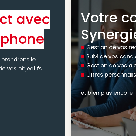
Votre c
ct avec
Bénéfic
Synergi
éphone
experti
Gestion de vos re
conseil
Suivi de vos cand
 prendrons le
Gestion de vos al
e vos objectifs
Offres personnali
Nous vous accomp
votre recherche, en
et bien plus encore !
mesure pour maxim
atteindre vos objec