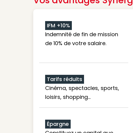
Vos avantages Synerg
IFM +10%
Indemnité de fin de mission
de 10% de votre salaire.
Tarifs réduits
Cinéma, spectacles, sports,
loisirs, shopping...
Épargne
Constituez un capital que