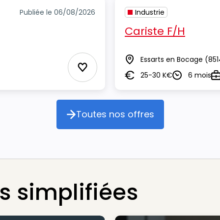
Publiée le 06/08/2026
Industrie
Cariste F/H
Essarts en Bocage
(851
Lieu
Ajouter aux Favoris
25-30 K€
6 mois
Salaire
Durée
T
Toutes nos offres
Toutes nos offres
 simplifiées